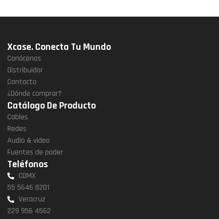
Xcase. Conecta Tu Mundo
Conócenos
Distribuidor
Contacto
¿Dónde comprar?
Catálogo De Producto
Cables
Redes
Audio & video
Fuentes de poder
Teléfonos
CDMX
55 5646 8201
Veracruz
229 956 4562