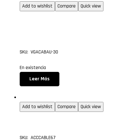
Add to wishlist
Compare
Quick view
Cable VGA con audio d
3.5mm de 30.0 metros
SKU: VGACABAU-30
En existencia
Leer Más
30.0m
Add to wishlist
Compare
Quick view
Cable VGA de 30.0 met
SKU: ACCCABLE67