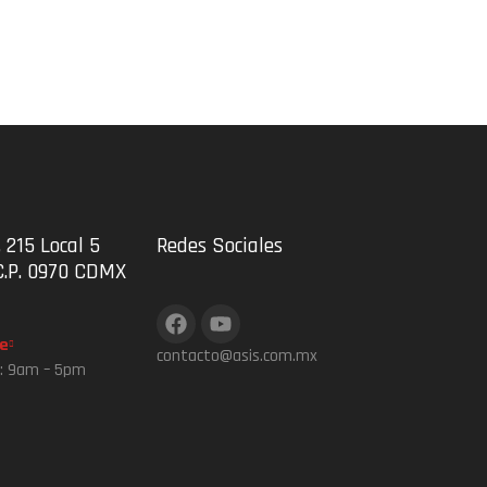
 215 Local 5
Redes Sociales
C.P. 0970 CDMX
e
contacto@asis.com.mx
s: 9am – 5pm