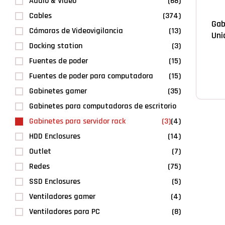
Audio & Video
(68)
RAC
Cables
(374)
Gab
Cámaras de Videovigilancia
(13)
Uni
Docking station
(3)
Fuentes de poder
(15)
Fuentes de poder para computadora
(15)
Gabinetes gamer
(35)
Gabinetes para computadoras de escritorio
Gabinetes para servidor rack
(3)
(4)
HDD Enclosures
(14)
Outlet
(7)
Redes
(75)
SSD Enclosures
(5)
Ventiladores gamer
(4)
Ventiladores para PC
(8)