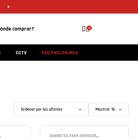
CDMX 55 5646 8201 | VERACRUZ 229 956 
ónde comprar?
0
C
CCTV
SSD ENCLOSURES
Mostrar
GABINETES PARA SERVIDOR