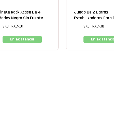
K
RACK
inete Rack Xcase De 4
Juego De 2 Barras
dades Negro Sin Fuente
Estabilizadoras Para
SKU: RACK01
SKU: RACK10
En existencia
En existenci