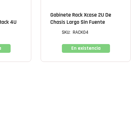
RACK
Gabinete Rack Xcase 2U De
 Rack 4U
Chasis Largo Sin Fuente
SKU: RACK04
a
En existencia