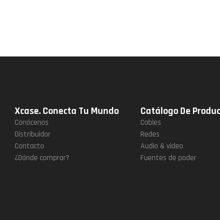
Xcase. Conecta Tu Mundo
Catálogo De Produ
Conócenos
Cables
Distribuidor
Redes
Contacto
Audio & video
¿Dónde comprar?
Fuentes de poder