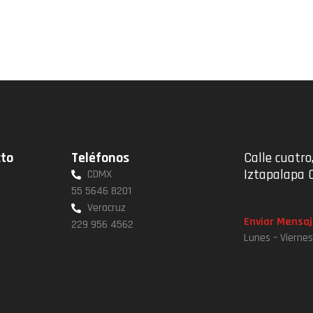
cto
Teléfonos
Calle cuatro,
Iztapalapa 
CDMX
55 5646 8201
Veracruz
Enviar Mensaj
229 956 4562
Lunes – Vierne