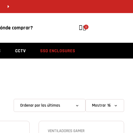
CDMX 55 5646 8201 | VERACRUZ 229 956 
ónde comprar?
0
C
CCTV
SSD ENCLOSURES
Mostrar
VENTILADORES GAMER