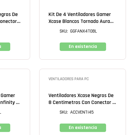
egros De
Kit De 4 Ventiladores Gamer
Conector
Xcase Blancos Tornado Aura
Sync + Hub Con Control
SKU: GGFANX4TOBL
Remoto
a
En existencia
VENTILADORES PARA PC
s Gamer
Ventiladores Xcase Negros De
nfinity +
8 Centimetros Con Conector 4
oto
Pin Tipo IDE (molex)
L
SKU: ACCVENTI45
a
En existencia