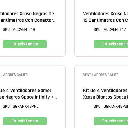
tiladores Xcase Negros De
Ventiladores Xcase N
Centimetros Con Conector 3
12 Centimetros Con 
 A Tarjeta Madre
4 Pin Tipo IDE (molex)
SKU: ACCVENTI49
SKU: ACCVENTI47
En existencia
En existenci
TILADORES GAMER
VENTILADORES GAMER
 De 4 Ventiladores Gamer
Kit De 4 Ventiladore
se Negros Space Infinity +
Xcase Blancos Space I
 Con Control Remoto
Hub Con Control Rem
SKU: GGFANX4SPNE
SKU: GGFANX4SPB
En existencia
En existenci