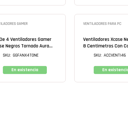
TILADORES GAMER
VENTILADORES PARA PC
 De 4 Ventiladores Gamer
Ventiladores Xcase N
se Negros Tornado Aura
8 Centimetros Con C
c + Hub Con Control
Pin A Tarjeta Madre
SKU: GGFANX4TONE
SKU: ACCVENTI46
moto
En existencia
En existenci