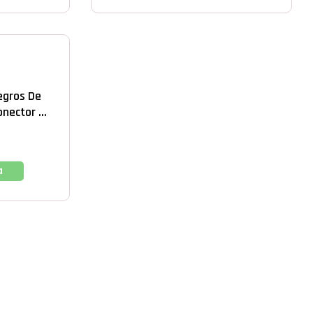
egros De
onector 3
a