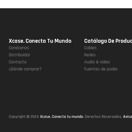
Xcase. Conecta Tu Mundo
Catálogo De Produ
Conócenos
Cables
Distribuidor
Redes
Contacto
Audio & video
¿Dónde comprar?
Fuentes de poder
Copyright © 2024
Xcase. Conecta tu mundo
. Derechos Reservados.
Aviso