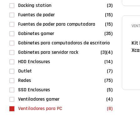
Docking station
(3)
Fuentes de poder
(15)
Fuentes de poder para computadora
(15)
VEN
Gabinetes gamer
(35)
Kit
Gabinetes para computadoras de escritorio
Xca
Gabinetes para servidor rack
(3)
(4)
Syn
HDD Enclosures
(14)
Re
Outlet
(7)
Redes
(75)
SSD Enclosures
(5)
Ventiladores gamer
(4)
Ventiladores para PC
(8)