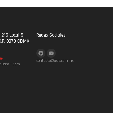
 215 Local 5
Redes Sociales
C.P. 0970 CDMX
e
contacto@asis.com.mx
s: 9am – 5pm