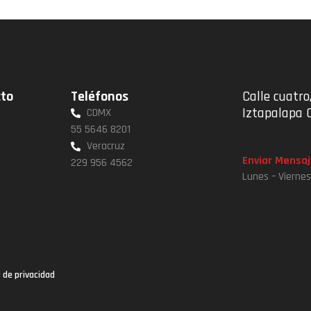
cto
Teléfonos
Calle cuatro,
Iztapalapa 
CDMX
55 5646 8201
Veracruz
Enviar Mensaj
229 956 4562
Lunes – Vierne
 de privacidad