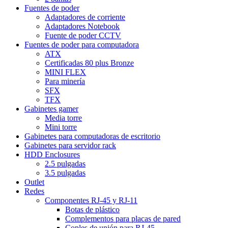
Fuentes de poder
Adaptadores de corriente
Adaptadores Notebook
Fuente de poder CCTV
Fuentes de poder para computadora
ATX
Certificadas 80 plus Bronze
MINI FLEX
Para minería
SFX
TFX
Gabinetes gamer
Media torre
Mini torre
Gabinetes para computadoras de escritorio
Gabinetes para servidor rack
HDD Enclosures
2.5 pulgadas
3.5 pulgadas
Outlet
Redes
Componentes RJ-45 y RJ-11
Botas de plástico
Complementos para placas de pared
Coples de unión para RJ-45