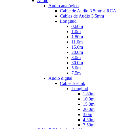
Audio
Audio analógico
Cable de Audio 3.5mm a RCA
Cables de Audio 3.5mm
Longitud
0.60m
1.0m
1.80m
11.0m
15.0m
20.0m
3.0m
30.0m
5.0m
7.5m
Audio digital
Cable Toslink
Longitud
1.80m
10.0m
15.0m
20.0m
3.0m
4.50m
7.50m