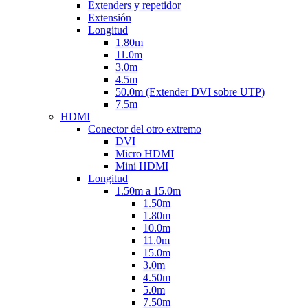
Extenders y repetidor
Extensión
Longitud
1.80m
11.0m
3.0m
4.5m
50.0m (Extender DVI sobre UTP)
7.5m
HDMI
Conector del otro extremo
DVI
Micro HDMI
Mini HDMI
Longitud
1.50m a 15.0m
1.50m
1.80m
10.0m
11.0m
15.0m
3.0m
4.50m
5.0m
7.50m