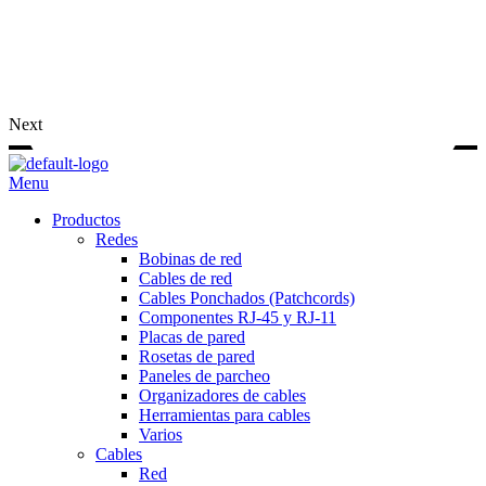
Next
Menu
Productos
Redes
Bobinas de red
Cables de red
Cables Ponchados (Patchcords)
Componentes RJ-45 y RJ-11
Placas de pared
Rosetas de pared
Paneles de parcheo
Organizadores de cables
Herramientas para cables
Varios
Cables
Red