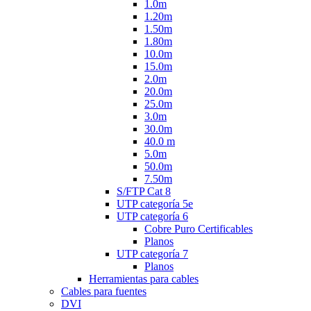
1.0m
1.20m
1.50m
1.80m
10.0m
15.0m
2.0m
20.0m
25.0m
3.0m
30.0m
40.0 m
5.0m
50.0m
7.50m
S/FTP Cat 8
UTP categoría 5e
UTP categoría 6
Cobre Puro Certificables
Planos
UTP categoría 7
Planos
Herramientas para cables
Cables para fuentes
DVI