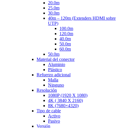
20.0m
25.0m
30.0m
40m – 120m (Extenders HDMI sobre
UTP)
100.0m
120.0m
40.0m
50.0m
60.0m
50.0m
Material del conector
Aluminio
Plástico
Refuerzo adicional
Malla
Ninguno
Resolución
1080P (1920 X 1080)
4K ( 3840 X 2160)
8K (7680×4320)
Tipo de cable
Activo
Pasivo
Versión