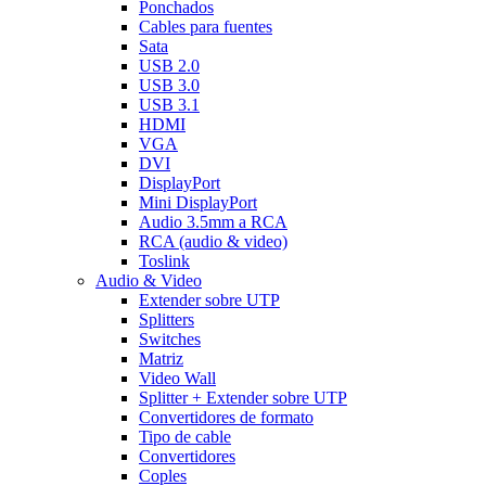
Ponchados
Cables para fuentes
Sata
USB 2.0
USB 3.0
USB 3.1
HDMI
VGA
DVI
DisplayPort
Mini DisplayPort
Audio 3.5mm a RCA
RCA (audio & video)
Toslink
Audio & Video
Extender sobre UTP
Splitters
Switches
Matriz
Video Wall
Splitter + Extender sobre UTP
Convertidores de formato
Tipo de cable
Convertidores
Coples