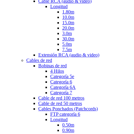
Cable RCA (audio & video)
Longitud
1.80m
10.0m
15.0m
20.0m
3.0m
30.0m
5.0m
7.5m
Extensión RCA (audio & video)
Cables de red
Bobinas de red
4 Hilos
Categoría 5e
Categoría 6
Categoría 6A
Categoría 7
Cable de red 100 metros
Cable de red 50 metros
Cables Ponchados (Patchcords)
FTP categoría 6
Longitud
0.50m
0.90m