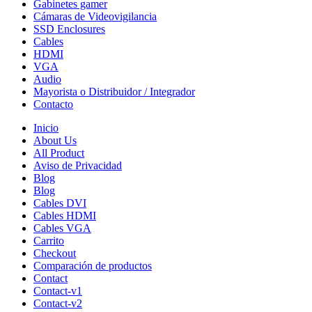
Gabinetes gamer
Cámaras de Videovigilancia
SSD Enclosures
Cables
HDMI
VGA
Audio
Mayorista o Distribuidor / Integrador
Contacto
Inicio
About Us
All Product
Aviso de Privacidad
Blog
Blog
Cables DVI
Cables HDMI
Cables VGA
Carrito
Checkout
Comparación de productos
Contact
Contact-v1
Contact-v2