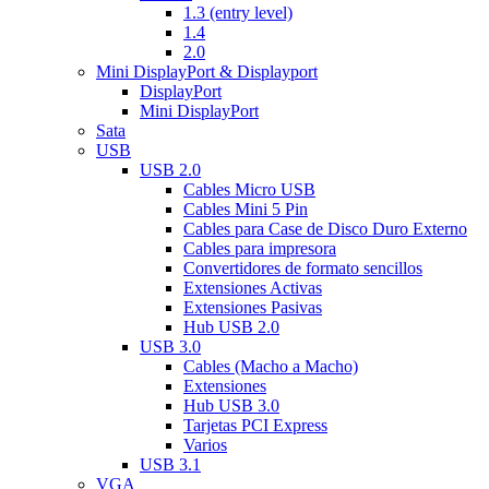
1.3 (entry level)
1.4
2.0
Mini DisplayPort & Displayport
DisplayPort
Mini DisplayPort
Sata
USB
USB 2.0
Cables Micro USB
Cables Mini 5 Pin
Cables para Case de Disco Duro Externo
Cables para impresora
Convertidores de formato sencillos
Extensiones Activas
Extensiones Pasivas
Hub USB 2.0
USB 3.0
Cables (Macho a Macho)
Extensiones
Hub USB 3.0
Tarjetas PCI Express
Varios
USB 3.1
VGA