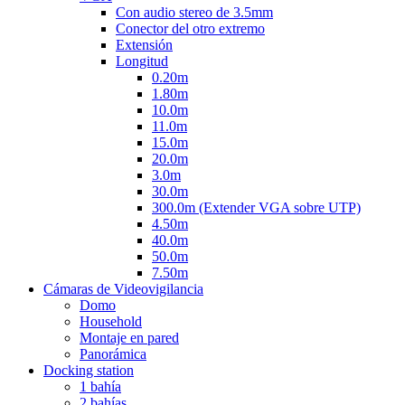
Con audio stereo de 3.5mm
Conector del otro extremo
Extensión
Longitud
0.20m
1.80m
10.0m
11.0m
15.0m
20.0m
3.0m
30.0m
300.0m (Extender VGA sobre UTP)
4.50m
40.0m
50.0m
7.50m
Cámaras de Videovigilancia
Domo
Household
Montaje en pared
Panorámica
Docking station
1 bahía
2 bahías