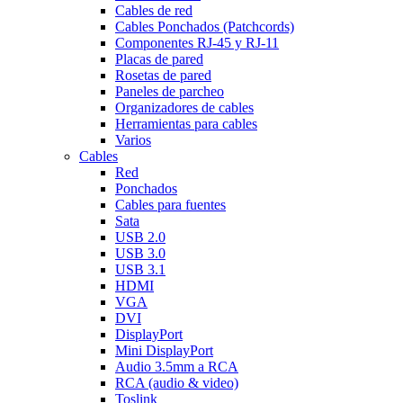
Cables de red
Cables Ponchados (Patchcords)
Componentes RJ-45 y RJ-11
Placas de pared
Rosetas de pared
Paneles de parcheo
Organizadores de cables
Herramientas para cables
Varios
Cables
Red
Ponchados
Cables para fuentes
Sata
USB 2.0
USB 3.0
USB 3.1
HDMI
VGA
DVI
DisplayPort
Mini DisplayPort
Audio 3.5mm a RCA
RCA (audio & video)
Toslink