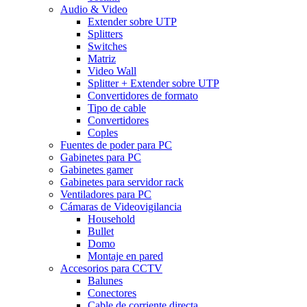
Audio & Video
Extender sobre UTP
Splitters
Switches
Matriz
Video Wall
Splitter + Extender sobre UTP
Convertidores de formato
Tipo de cable
Convertidores
Coples
Fuentes de poder para PC
Gabinetes para PC
Gabinetes gamer
Gabinetes para servidor rack
Ventiladores para PC
Cámaras de Videovigilancia
Household
Bullet
Domo
Montaje en pared
Accesorios para CCTV
Balunes
Conectores
Cable de corriente directa