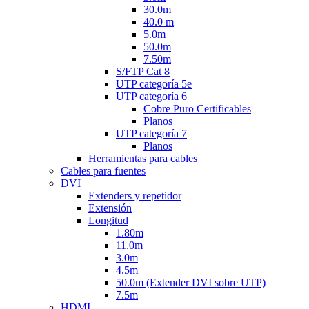
30.0m
40.0 m
5.0m
50.0m
7.50m
S/FTP Cat 8
UTP categoría 5e
UTP categoría 6
Cobre Puro Certificables
Planos
UTP categoría 7
Planos
Herramientas para cables
Cables para fuentes
DVI
Extenders y repetidor
Extensión
Longitud
1.80m
11.0m
3.0m
4.5m
50.0m (Extender DVI sobre UTP)
7.5m
HDMI