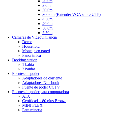
20.0m
3.0m
30.0m
300.0m (Extender VGA sobre UTP)
4.50m
40.0m
50.0m
7.50m
Cámaras de Videovigilancia
Domo
Household
Montaje en pared
Panorámica
Docking station
1 bahía
2 bahías
Fuentes de poder
Adaptadores de corriente
Adaptadores Notebook
Fuente de poder CCTV
Fuentes de poder para computadora
ATX
Certificadas 80 plus Bronze
MINI FLEX
Para minería