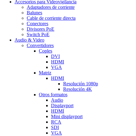
Accesorios para Videovigilancia
Adaptadores de corriente
Balunes
Cable de corriente directa
Conectores
Divisores PoE
Switch PoE
Audio & Video
Convertidores
Coples
DVI
HDMI
VGA
Matriz
HDMI
Resolución 1080p
Resolución 4K
Otros formatos
Audio
Displayport
HDMI
Mini displayport
RCA
SDI
VGA