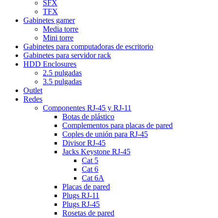
SFX
TFX
Gabinetes gamer
Media torre
Mini torre
Gabinetes para computadoras de escritorio
Gabinetes para servidor rack
HDD Enclosures
2.5 pulgadas
3.5 pulgadas
Outlet
Redes
Componentes RJ-45 y RJ-11
Botas de plástico
Complementos para placas de pared
Coples de unión para RJ-45
Divisor RJ-45
Jacks Keystone RJ-45
Cat 5
Cat 6
Cat 6A
Placas de pared
Plugs RJ-11
Plugs RJ-45
Rosetas de pared