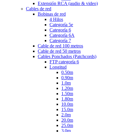
Extensión RCA (audio & video)
Cables de red
Bobinas de red
4 Hilos
Categoría 5e
Categoría 6
Categoría 6A
Categoría 7
Cable de red 100 metros
Cable de red 50 metros
Cables Ponchados (Patchcords)
FTP categoría 6
Longitud
0.50m
0.90m
1.0m
1.20m
1.50m
1.80m
10.0m
15.0m
2.0m
20.0m
25.0m
3.0m