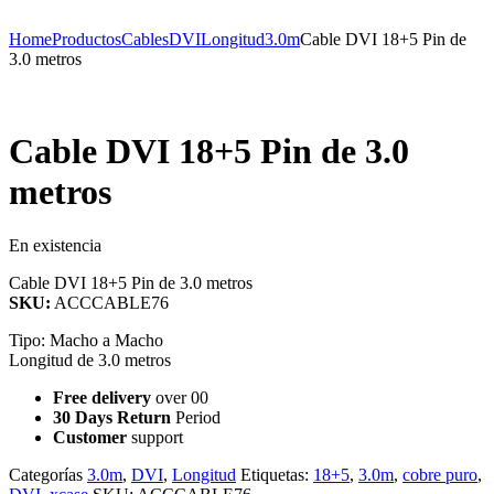
Home
Productos
Cables
DVI
Longitud
3.0m
Cable DVI 18+5 Pin de
3.0 metros
Cable DVI 18+5 Pin de 3.0
metros
Availability:
En existencia
Cable DVI 18+5 Pin de 3.0 metros
SKU:
ACCCABLE76
Tipo: Macho a Macho
Longitud de 3.0 metros
Free delivery
over 00
30 Days Return
Period
Customer
support
Categorías
3.0m
,
DVI
,
Longitud
Etiquetas:
18+5
,
3.0m
,
cobre puro
,