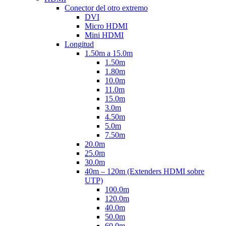
Conector del otro extremo
DVI
Micro HDMI
Mini HDMI
Longitud
1.50m a 15.0m
1.50m
1.80m
10.0m
11.0m
15.0m
3.0m
4.50m
5.0m
7.50m
20.0m
25.0m
30.0m
40m – 120m (Extenders HDMI sobre
UTP)
100.0m
120.0m
40.0m
50.0m
60.0m