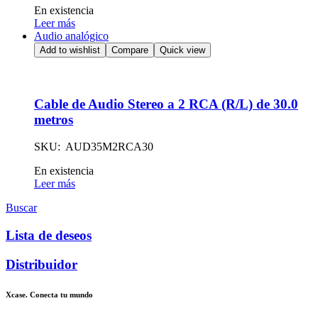
Availability:
En existencia
Leer más
Audio analógico
Add to wishlist
Compare
Quick view
Cable de Audio Stereo a 2 RCA (R/L) de 30.0
metros
SKU: AUD35M2RCA30
Availability:
En existencia
Leer más
Buscar
Lista de deseos
Distribuidor
Xcase. Conecta tu mundo