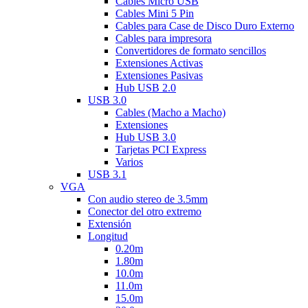
Cables Micro USB
Cables Mini 5 Pin
Cables para Case de Disco Duro Externo
Cables para impresora
Convertidores de formato sencillos
Extensiones Activas
Extensiones Pasivas
Hub USB 2.0
USB 3.0
Cables (Macho a Macho)
Extensiones
Hub USB 3.0
Tarjetas PCI Express
Varios
USB 3.1
VGA
Con audio stereo de 3.5mm
Conector del otro extremo
Extensión
Longitud
0.20m
1.80m
10.0m
11.0m
15.0m