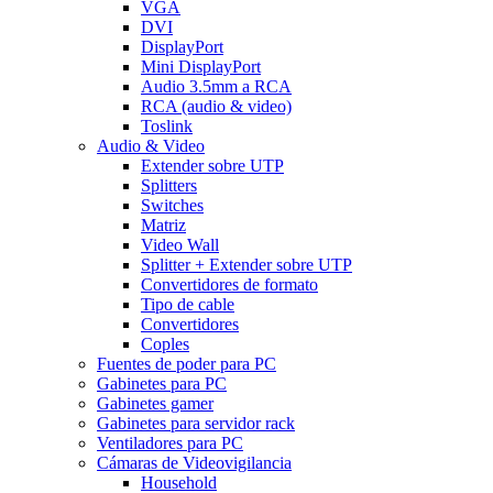
VGA
DVI
DisplayPort
Mini DisplayPort
Audio 3.5mm a RCA
RCA (audio & video)
Toslink
Audio & Video
Extender sobre UTP
Splitters
Switches
Matriz
Video Wall
Splitter + Extender sobre UTP
Convertidores de formato
Tipo de cable
Convertidores
Coples
Fuentes de poder para PC
Gabinetes para PC
Gabinetes gamer
Gabinetes para servidor rack
Ventiladores para PC
Cámaras de Videovigilancia
Household