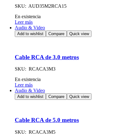
SKU: AUD35M2RCA15
Availability:
En existencia
Leer más
Audio & Video
Add to wishlist
Compare
Quick view
Cable RCA de 3.0 metros
SKU: RCACA3M3
Availability:
En existencia
Leer más
Audio & Video
Add to wishlist
Compare
Quick view
Cable RCA de 5.0 metros
SKU: RCACA3M5