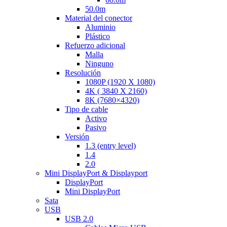
50.0m
Material del conector
Aluminio
Plástico
Refuerzo adicional
Malla
Ninguno
Resolución
1080P (1920 X 1080)
4K ( 3840 X 2160)
8K (7680×4320)
Tipo de cable
Activo
Pasivo
Versión
1.3 (entry level)
1.4
2.0
Mini DisplayPort & Displayport
DisplayPort
Mini DisplayPort
Sata
USB
USB 2.0