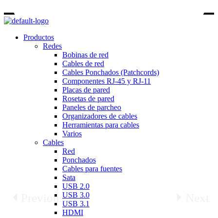
Menu
Productos
Redes
Bobinas de red
Cables de red
Cables Ponchados (Patchcords)
Componentes RJ-45 y RJ-11
Placas de pared
Rosetas de pared
Paneles de parcheo
Organizadores de cables
Herramientas para cables
Varios
Cables
Red
Ponchados
Cables para fuentes
Sata
USB 2.0
USB 3.0
Previous
Next
USB 3.1
HDMI