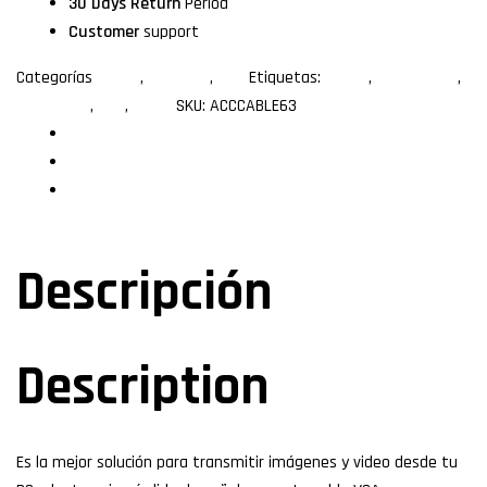
30 Days Return
Period
Customer
support
Categorías
7.50m
,
Longitud
,
VGA
Etiquetas:
7.50m
,
7.50metros
,
cobre puro
,
VGA
,
xcase
SKU:
ACCCABLE63
Descripción
Especificaciones
Valoraciones (0)
Descripción
Description
Es la mejor solución para transmitir imágenes y video desde tu