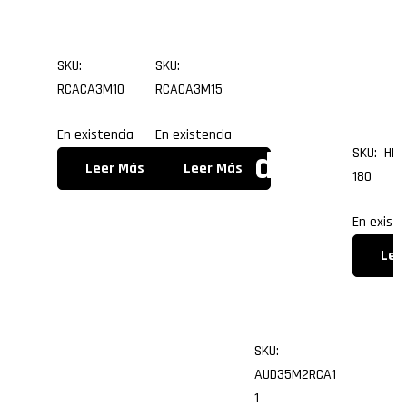
os
os
1.8
o a 2
me
SKU:
SKU:
RCA
os
RCACA3M10
RCACA3M15
(R/L)
En existencia
En existencia
SKU: HDM
de
Leer Más
Leer Más
180
11.0
En existe
metr
Lee
os
SKU:
AUD35M2RCA1
1