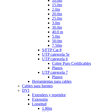
10.0m
15.0m
2.0m
20.0m
25.0m
3.0m
30.0m
40.0 m
5.0m
50.0m
7.50m
S/FTP Cat 8
UTP categoría 5e
UTP categoría 6
Cobre Puro Certificables
Planos
UTP categoría 7
Planos
Herramientas para cables
Cables para fuentes
DVI
Extenders y repetidor
Extensión
Longitud
1.80m