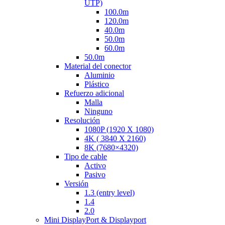
UTP)
100.0m
120.0m
40.0m
50.0m
60.0m
50.0m
Material del conector
Aluminio
Plástico
Refuerzo adicional
Malla
Ninguno
Resolución
1080P (1920 X 1080)
4K ( 3840 X 2160)
8K (7680×4320)
Tipo de cable
Activo
Pasivo
Versión
1.3 (entry level)
1.4
2.0
Mini DisplayPort & Displayport