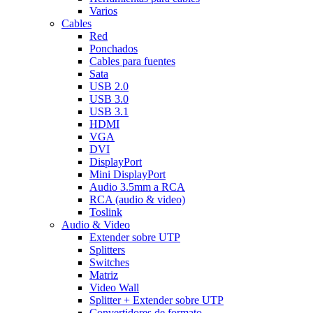
Varios
Cables
Red
Ponchados
Cables para fuentes
Sata
USB 2.0
USB 3.0
USB 3.1
HDMI
VGA
DVI
DisplayPort
Mini DisplayPort
Audio 3.5mm a RCA
RCA (audio & video)
Toslink
Audio & Video
Extender sobre UTP
Splitters
Switches
Matriz
Video Wall
Splitter + Extender sobre UTP
Convertidores de formato