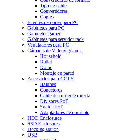
Tipo de cable
Convertidores
Coples
Fuentes de poder para PC
Gabinetes para PC
Gabinetes gamer
Gabinetes para servidor rack
Ventiladores para PC
Cámaras de Videovigilancia
Household
Bullet
Domo
Montaje en pared
Accesorios para CCTV
Balunes
Conectores
Cable de corriente directa
Divisores PoE
Switch PoE
Adaptadores de corriente
HDD Enclosures
SSD Enclosures
Docking station
USB