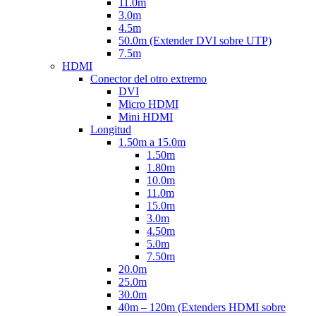
11.0m
3.0m
4.5m
50.0m (Extender DVI sobre UTP)
7.5m
HDMI
Conector del otro extremo
DVI
Micro HDMI
Mini HDMI
Longitud
1.50m a 15.0m
1.50m
1.80m
10.0m
11.0m
15.0m
3.0m
4.50m
5.0m
7.50m
20.0m
25.0m
30.0m
40m – 120m (Extenders HDMI sobre