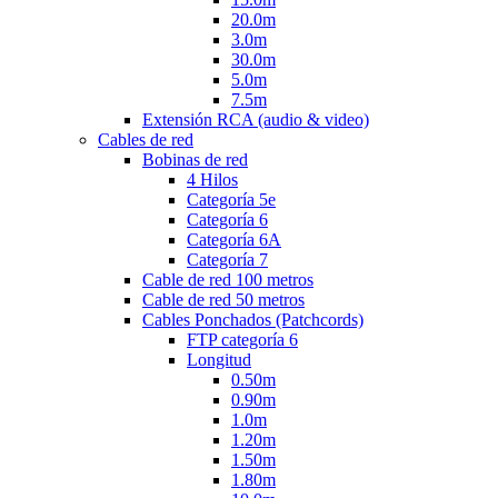
20.0m
3.0m
30.0m
5.0m
7.5m
Extensión RCA (audio & video)
Cables de red
Bobinas de red
4 Hilos
Categoría 5e
Categoría 6
Categoría 6A
Categoría 7
Cable de red 100 metros
Cable de red 50 metros
Cables Ponchados (Patchcords)
FTP categoría 6
Longitud
0.50m
0.90m
1.0m
1.20m
1.50m
1.80m