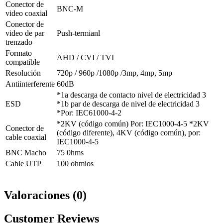
Conector de
BNC-M
video coaxial
Conector de
video de par
Push-termianl
trenzado
Formato
AHD / CVI / TVI
compatible
Resolución
720p / 960p /1080p /3mp, 4mp, 5mp
Antiinterferente
60dB
*1a descarga de contacto nivel de electricidad 3
ESD
*1b par de descarga de nivel de electricidad 3
*Por: IEC61000-4-2
*2KV (código común) Por: IEC1000-4-5 *2KV
Conector de
(código diferente), 4KV (código común), por:
cable coaxial
IEC1000-4-5
BNC Macho
75 0hms
Cable UTP
100 ohmios
Valoraciones (0)
Customer Reviews