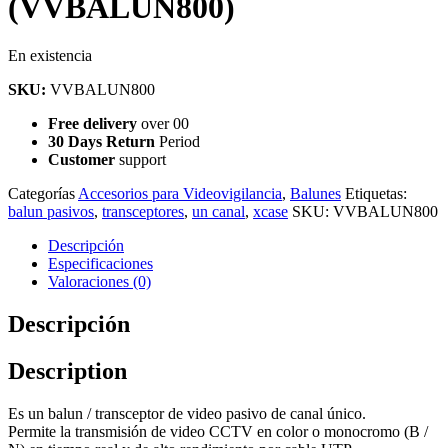
(VVBALUN800)
Availability:
En existencia
SKU:
VVBALUN800
Free delivery
over 00
30 Days Return
Period
Customer
support
Categorías
Accesorios para Videovigilancia
,
Balunes
Etiquetas:
balun pasivos
,
transceptores
,
un canal
,
xcase
SKU:
VVBALUN800
Descripción
Especificaciones
Valoraciones (0)
Descripción
Description
Es un balun / transceptor de video pasivo de canal único.
Permite la transmisión de video CCTV en color o monocromo (B /