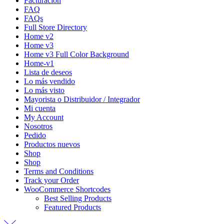
Facturación
FAQ
FAQs
Full Store Directory
Home v2
Home v3
Home v3 Full Color Background
Home-v1
Lista de deseos
Lo más vendido
Lo más visto
Mayorista o Distribuidor / Integrador
Mi cuenta
My Account
Nosotros
Pedido
Productos nuevos
Shop
Shop
Terms and Conditions
Track your Order
WooCommerce Shortcodes
Best Selling Products
Featured Products