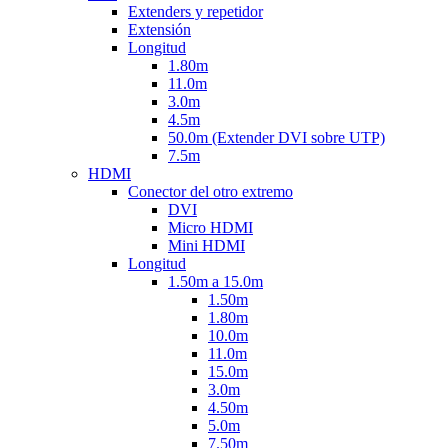
Extenders y repetidor
Extensión
Longitud
1.80m
11.0m
3.0m
4.5m
50.0m (Extender DVI sobre UTP)
7.5m
HDMI
Conector del otro extremo
DVI
Micro HDMI
Mini HDMI
Longitud
1.50m a 15.0m
1.50m
1.80m
10.0m
11.0m
15.0m
3.0m
4.50m
5.0m
7.50m