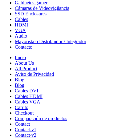
Gabinetes gamer
Cámaras de Videovigilancia
SSD Enclosures
Cables
HDMI
VGA
Audio
Mayorista o Distribuidor / Integrador
Contacto
Inicio
About Us
All Product
Aviso de Privacidad
Blog
Blog
Cables DVI
Cables HDMI
Cables VGA
Carrito
Checkout
Comparación de productos
Contact
Contact-v1
Contact-v2