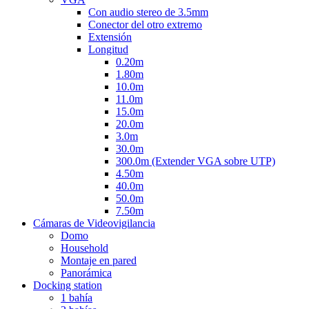
Con audio stereo de 3.5mm
Conector del otro extremo
Extensión
Longitud
0.20m
1.80m
10.0m
11.0m
15.0m
20.0m
3.0m
30.0m
300.0m (Extender VGA sobre UTP)
4.50m
40.0m
50.0m
7.50m
Cámaras de Videovigilancia
Domo
Household
Montaje en pared
Panorámica
Docking station
1 bahía