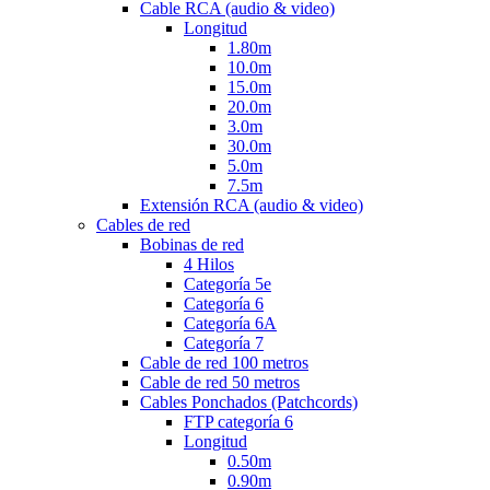
Cable RCA (audio & video)
Longitud
1.80m
10.0m
15.0m
20.0m
3.0m
30.0m
5.0m
7.5m
Extensión RCA (audio & video)
Cables de red
Bobinas de red
4 Hilos
Categoría 5e
Categoría 6
Categoría 6A
Categoría 7
Cable de red 100 metros
Cable de red 50 metros
Cables Ponchados (Patchcords)
FTP categoría 6
Longitud
0.50m
0.90m