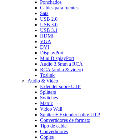
Ponchados
Cables para fuentes
Sata
USB 2.0
USB 3.0
USB 3.1
HDMI
VGA
DVI
DisplayPort
Mini DisplayPort
Audio 3.5mm a RCA
RCA (audio & video)
Toslink
Audio & Video
Extender sobre UTP
Splitters
Switches
Matriz
Video Wall
Splitter + Extender sobre UTP
Convertidores de formato
Tipo de cable
Convertidores
Coples