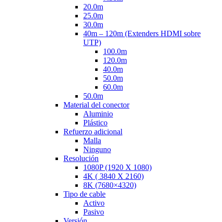
20.0m
25.0m
30.0m
40m – 120m (Extenders HDMI sobre
UTP)
100.0m
120.0m
40.0m
50.0m
60.0m
50.0m
Material del conector
Aluminio
Plástico
Refuerzo adicional
Malla
Ninguno
Resolución
1080P (1920 X 1080)
4K ( 3840 X 2160)
8K (7680×4320)
Tipo de cable
Activo
Pasivo
Versión