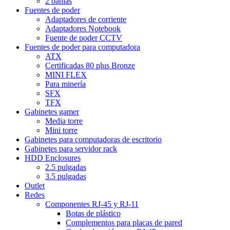
2 bahías
Fuentes de poder
Adaptadores de corriente
Adaptadores Notebook
Fuente de poder CCTV
Fuentes de poder para computadora
ATX
Certificadas 80 plus Bronze
MINI FLEX
Para minería
SFX
TFX
Gabinetes gamer
Media torre
Mini torre
Gabinetes para computadoras de escritorio
Gabinetes para servidor rack
HDD Enclosures
2.5 pulgadas
3.5 pulgadas
Outlet
Redes
Componentes RJ-45 y RJ-11
Botas de plástico
Complementos para placas de pared