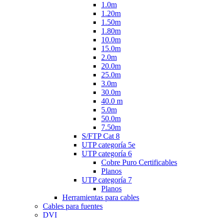
1.0m
1.20m
1.50m
1.80m
10.0m
15.0m
2.0m
20.0m
25.0m
3.0m
30.0m
40.0 m
5.0m
50.0m
7.50m
S/FTP Cat 8
UTP categoría 5e
UTP categoría 6
Cobre Puro Certificables
Planos
UTP categoría 7
Planos
Herramientas para cables
Cables para fuentes
DVI