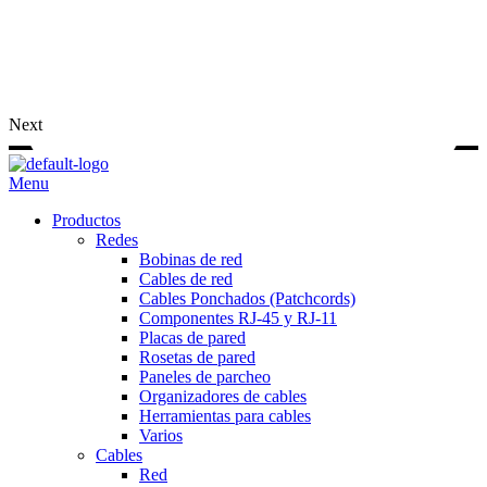
Next
Menu
Productos
Redes
Bobinas de red
Cables de red
Cables Ponchados (Patchcords)
Componentes RJ-45 y RJ-11
Placas de pared
Rosetas de pared
Paneles de parcheo
Organizadores de cables
Herramientas para cables
Varios
Cables
Red