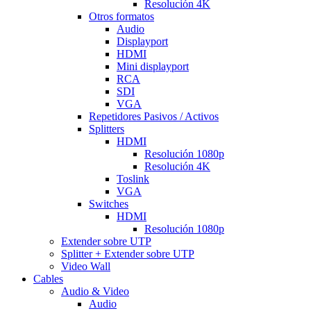
Resolución 4K
Otros formatos
Audio
Displayport
HDMI
Mini displayport
RCA
SDI
VGA
Repetidores Pasivos / Activos
Splitters
HDMI
Resolución 1080p
Resolución 4K
Toslink
VGA
Switches
HDMI
Resolución 1080p
Extender sobre UTP
Splitter + Extender sobre UTP
Video Wall
Cables
Audio & Video
Audio