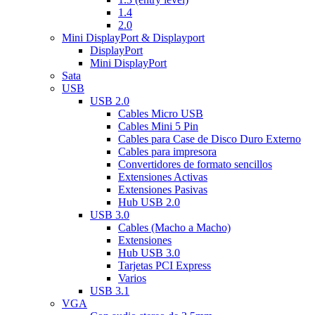
1.4
2.0
Mini DisplayPort & Displayport
DisplayPort
Mini DisplayPort
Sata
USB
USB 2.0
Cables Micro USB
Cables Mini 5 Pin
Cables para Case de Disco Duro Externo
Cables para impresora
Convertidores de formato sencillos
Extensiones Activas
Extensiones Pasivas
Hub USB 2.0
USB 3.0
Cables (Macho a Macho)
Extensiones
Hub USB 3.0
Tarjetas PCI Express
Varios
USB 3.1
VGA