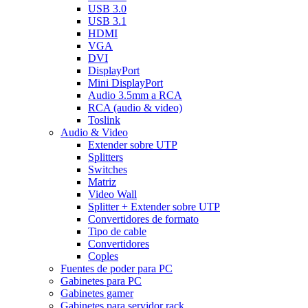
USB 3.0
USB 3.1
HDMI
VGA
DVI
DisplayPort
Mini DisplayPort
Audio 3.5mm a RCA
RCA (audio & video)
Toslink
Audio & Video
Extender sobre UTP
Splitters
Switches
Matriz
Video Wall
Splitter + Extender sobre UTP
Convertidores de formato
Tipo de cable
Convertidores
Coples
Fuentes de poder para PC
Gabinetes para PC
Gabinetes gamer
Gabinetes para servidor rack