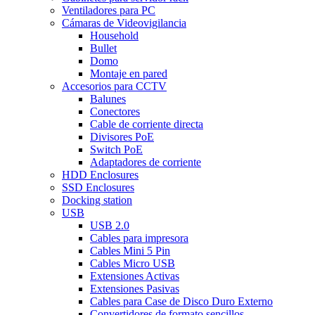
Ventiladores para PC
Cámaras de Videovigilancia
Household
Bullet
Domo
Montaje en pared
Accesorios para CCTV
Balunes
Conectores
Cable de corriente directa
Divisores PoE
Switch PoE
Adaptadores de corriente
HDD Enclosures
SSD Enclosures
Docking station
USB
USB 2.0
Cables para impresora
Cables Mini 5 Pin
Cables Micro USB
Extensiones Activas
Extensiones Pasivas
Cables para Case de Disco Duro Externo
Convertidores de formato sencillos