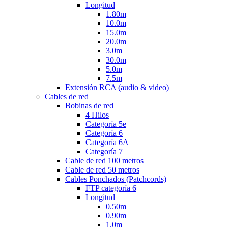
Longitud
1.80m
10.0m
15.0m
20.0m
3.0m
30.0m
5.0m
7.5m
Extensión RCA (audio & video)
Cables de red
Bobinas de red
4 Hilos
Categoría 5e
Categoría 6
Categoría 6A
Categoría 7
Cable de red 100 metros
Cable de red 50 metros
Cables Ponchados (Patchcords)
FTP categoría 6
Longitud
0.50m
0.90m
1.0m