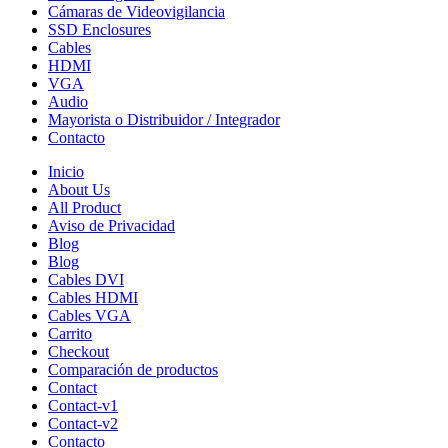
Cámaras de Videovigilancia
SSD Enclosures
Cables
HDMI
VGA
Audio
Mayorista o Distribuidor / Integrador
Contacto
Inicio
About Us
All Product
Aviso de Privacidad
Blog
Blog
Cables DVI
Cables HDMI
Cables VGA
Carrito
Checkout
Comparación de productos
Contact
Contact-v1
Contact-v2
Contacto