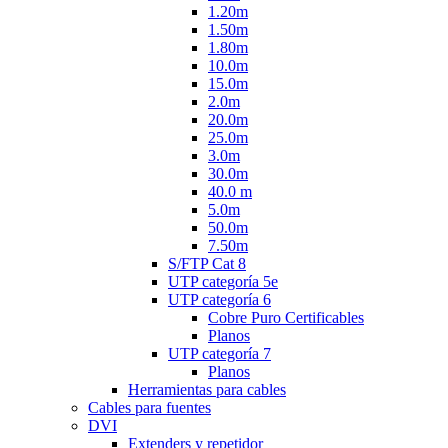
1.20m
1.50m
1.80m
10.0m
15.0m
2.0m
20.0m
25.0m
3.0m
30.0m
40.0 m
5.0m
50.0m
7.50m
S/FTP Cat 8
UTP categoría 5e
UTP categoría 6
Cobre Puro Certificables
Planos
UTP categoría 7
Planos
Herramientas para cables
Cables para fuentes
DVI
Extenders y repetidor