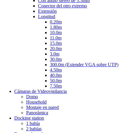
Con audio stereo de 3.5mm
Conector del otro extremo
Extensión
Longitud
0.20m
1.80m
10.0m
11.0m
15.0m
20.0m
3.0m
30.0m
300.0m (Extender VGA sobre UTP)
4.50m
40.0m
50.0m
7.50m
Cámaras de Videovigilancia
Domo
Household
Montaje en pared
Panorámica
Docking station
1 bahía
2 bahías