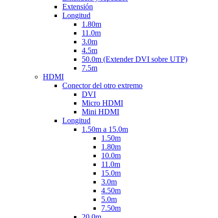
Extensión
Longitud
1.80m
11.0m
3.0m
4.5m
50.0m (Extender DVI sobre UTP)
7.5m
HDMI
Conector del otro extremo
DVI
Micro HDMI
Mini HDMI
Longitud
1.50m a 15.0m
1.50m
1.80m
10.0m
11.0m
15.0m
3.0m
4.50m
5.0m
7.50m
20.0m