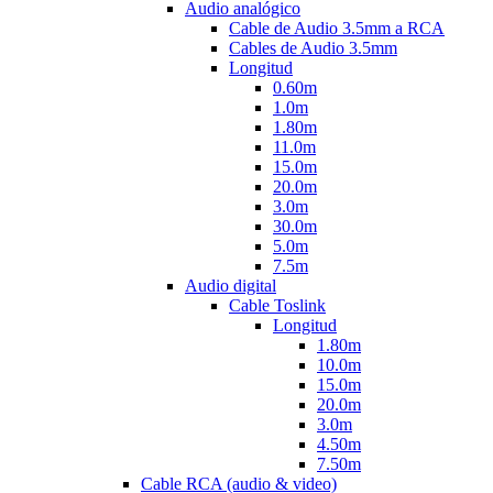
Audio analógico
Cable de Audio 3.5mm a RCA
Cables de Audio 3.5mm
Longitud
0.60m
1.0m
1.80m
11.0m
15.0m
20.0m
3.0m
30.0m
5.0m
7.5m
Audio digital
Cable Toslink
Longitud
1.80m
10.0m
15.0m
20.0m
3.0m
4.50m
7.50m
Cable RCA (audio & video)