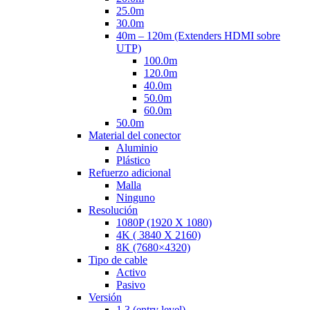
25.0m
30.0m
40m – 120m (Extenders HDMI sobre
UTP)
100.0m
120.0m
40.0m
50.0m
60.0m
50.0m
Material del conector
Aluminio
Plástico
Refuerzo adicional
Malla
Ninguno
Resolución
1080P (1920 X 1080)
4K ( 3840 X 2160)
8K (7680×4320)
Tipo de cable
Activo
Pasivo
Versión
1.3 (entry level)