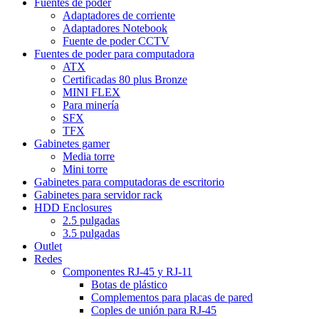
Fuentes de poder
Adaptadores de corriente
Adaptadores Notebook
Fuente de poder CCTV
Fuentes de poder para computadora
ATX
Certificadas 80 plus Bronze
MINI FLEX
Para minería
SFX
TFX
Gabinetes gamer
Media torre
Mini torre
Gabinetes para computadoras de escritorio
Gabinetes para servidor rack
HDD Enclosures
2.5 pulgadas
3.5 pulgadas
Outlet
Redes
Componentes RJ-45 y RJ-11
Botas de plástico
Complementos para placas de pared
Coples de unión para RJ-45