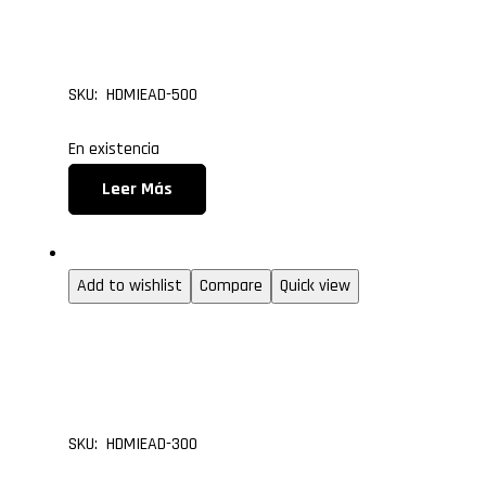
HDMI de 5.0 metros
SKU: HDMIEAD-500
En existencia
Leer Más
1.3 (entry level)
Add to wishlist
Compare
Quick view
Cable Micro HDMI Tipo 
HDMI de 3.0 metros
SKU: HDMIEAD-300