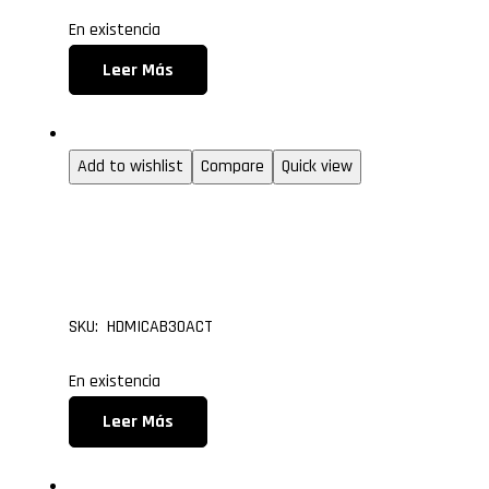
En existencia
Leer Más
1.4
Add to wishlist
Compare
Quick view
Cable HDMI Versión 1.4
30.0 metros
SKU: HDMICAB30ACT
En existencia
Leer Más
1.4