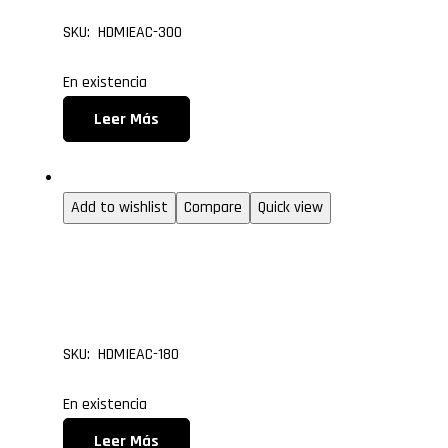
SKU: HDMIEAC-300
En existencia
Leer Más
1.3 (entry level)
Add to wishlist
Compare
Quick view
Cable Mini HDMI Tipo C
HDMI de 1.80 metros
SKU: HDMIEAC-180
En existencia
Leer Más