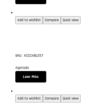
1.50m a 15.0m
Add to wishlist
Compare
Quick view
Cable HDMI a DVI 18+4
1.80 metros
SKU: ACCCABLE57
Agotado
Leer Más
1.50m a 15.0m
Add to wishlist
Compare
Quick view
Cable Micro HDMI Tipo 