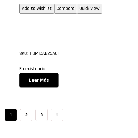
Add to wishlist
Compare
Quick view
Cable HDMI Versión 1.4
25.0 metros
SKU: HDMICAB25ACT
En existencia
Leer Más
1
2
3