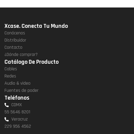
Xcase. Conecta Tu Mundo
Conócenos
Distribuidor
Contacto
¿Dónde comprar?
Catálogo De Producto
Cables
Redes
Audio & video
Fuentes de poder
Teléfonos
CDMX
55 5646 8201
Veracruz
229 956 4562