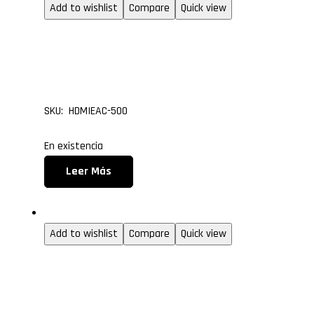
Add to wishlist
Compare
Quick view
Cable Mini HDMI Tipo C
HDMI de 5.0 metros
SKU: HDMIEAC-500
En existencia
Leer Más
1.3 (entry level)
Add to wishlist
Compare
Quick view
Cable Mini HDMI Tipo C
HDMI de 3.0 metros