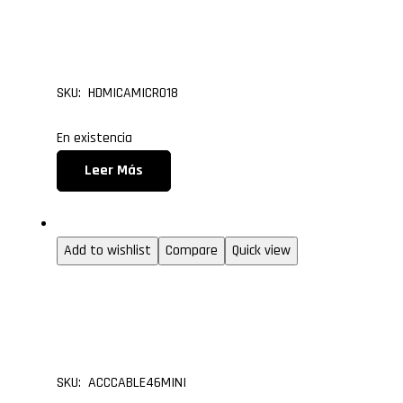
HDMI de 1.80 metros
SKU: HDMICAMICRO18
En existencia
Leer Más
1.50m a 15.0m
Add to wishlist
Compare
Quick view
Cable Mini HDMI Tipo C
HDMI de 1.80 metros
SKU: ACCCABLE46MINI