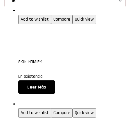
1.3 (entry level)
Add to wishlist
Compare
Quick view
Cable HDMI Versión 1.3 
metros
SKU: HDMIE-1
En existencia
Leer Más
1.3 (entry level)
Add to wishlist
Compare
Quick view
Cable Micro HDMI Tipo 