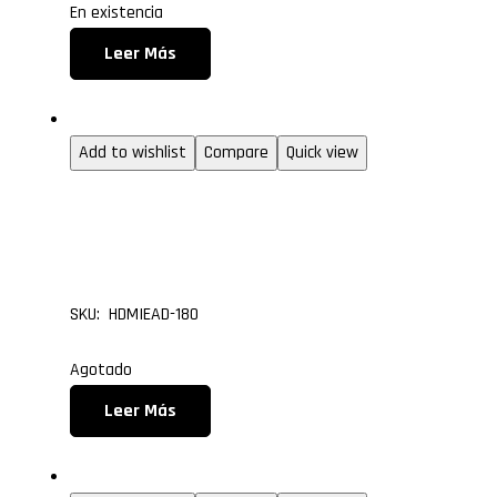
En existencia
Leer Más
1.3 (entry level)
Add to wishlist
Compare
Quick view
Cable Micro HDMI Tipo 
HDMI de 1.80 metros
SKU: HDMIEAD-180
Agotado
Leer Más
1.3 (entry level)