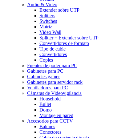
Audio & Video
Extender sobre UTP
Splitters
Switches
Matriz
Video Wall
Splitter + Extender sobre UTP
Convertidores de formato
Tipo de cable
Convertidores
Coples
Fuentes de poder para PC
Gabinetes para PC
Gabinetes gamer
Gabinetes para servidor rack
Ventiladores para PC
Cámaras de Videovigilancia
Household
Bullet
Domo
Montaje en pared
Accesorios para CCTV
Balunes
Conectores
Cable de corriente directa