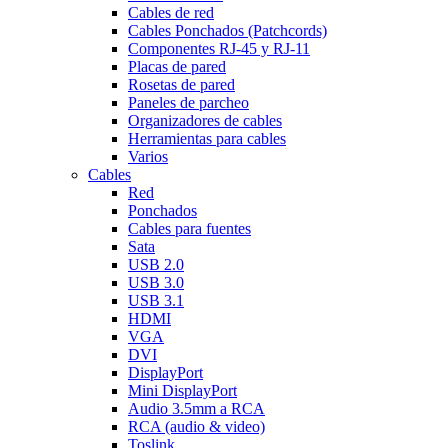
Cables de red
Cables Ponchados (Patchcords)
Componentes RJ-45 y RJ-11
Placas de pared
Rosetas de pared
Paneles de parcheo
Organizadores de cables
Herramientas para cables
Varios
Cables
Red
Ponchados
Cables para fuentes
Sata
USB 2.0
USB 3.0
USB 3.1
HDMI
VGA
DVI
DisplayPort
Mini DisplayPort
Audio 3.5mm a RCA
RCA (audio & video)
Toslink