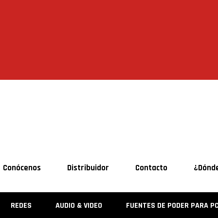
CDMX 55 5646 8201 |
VERACRUZ 229 956 
Conócenos
Distribuidor
Contacto
¿Dónd
REDES
AUDIO & VIDEO
FUENTES DE PODER PARA P