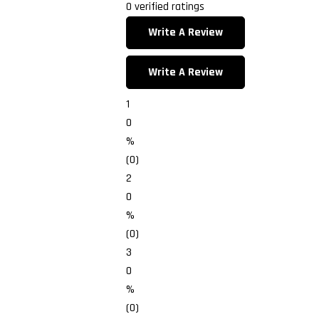
0 verified ratings
Write A Review
Write A Review
1
0
%
(0)
2
0
%
(0)
3
0
%
(0)