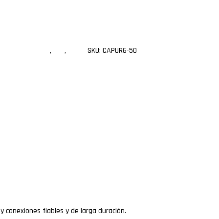
macho a macho
,
Utp
,
xcase
SKU:
CAPUR6-50
y conexiones fiables y de larga duración.