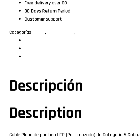
Free delivery
over 00
30 Days Return
Period
Customer
support
Categorías
50.0m
,
Cables de red
,
Cobre Puro Certificables
,
Longi
Descripción
Especificaciones
Valoraciones (0)
Descripción
Description
Cable Plano de parcheo UTP (Par trenzado) de Categoría 6
Cobre