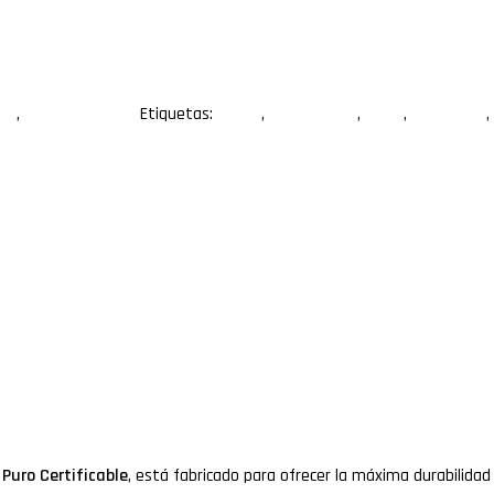
tud
,
UTP categoría 6
Etiquetas:
50.0m
,
Cable de red
,
Cat 6
,
cobre puro
,
 Puro Certificable
, está fabricado para ofrecer la máxima durabilidad 