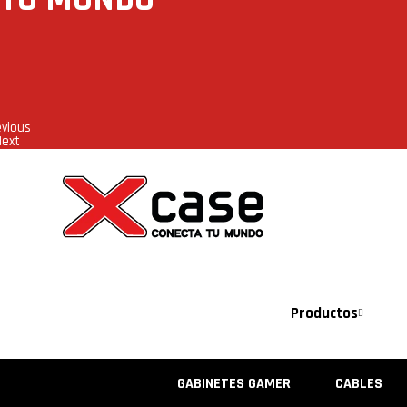
evious
Next
Productos
GABINETES GAMER
CABLES