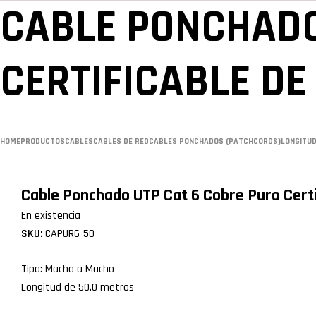
CABLE PONCHADO
CERTIFICABLE DE
HOME
PRODUCTOS
CABLES
CABLES DE RED
CABLES PONCHADOS (PATCHCORDS)
LONGITU
Cable Ponchado UTP Cat 6 Cobre Puro Certi
Availability:
En existencia
SKU:
CAPUR6-50
Tipo: Macho a Macho
Longitud de 50.0 metros