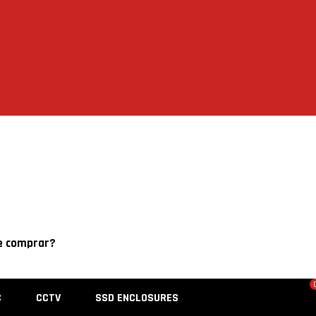
4562
e comprar?
C
CCTV
SSD ENCLOSURES