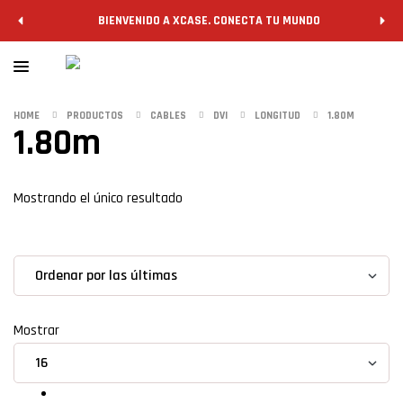
BIENVENIDO A XCASE. CONECTA TU MUNDO
HOME
PRODUCTOS
CABLES
DVI
LONGITUD
1.80M
1.80m
Filtrar
Mostrando el único resultado
grid
list
Mostrar
1.80m