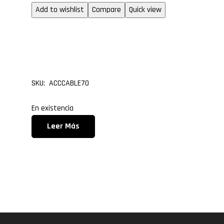
Add to wishlist
Compare
Quick view
Cable DVI 18+1 Pin de 1
metros
SKU: ACCCABLE70
En existencia
Leer Más