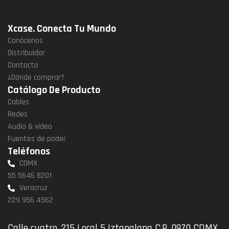
Xcase. Conecta Tu Mundo
Conócenos
Distribuidor
Contacto
¿Dónde comprar?
Catálogo De Producto
Cables
Redes
Audio & video
Fuentes de poder
Teléfonos
CDMX
55 5646 8201
Veracruz
229 956 4562
Calle cuatro, 215 Local 5 Iztapalapa C.P. 0970 CDMX