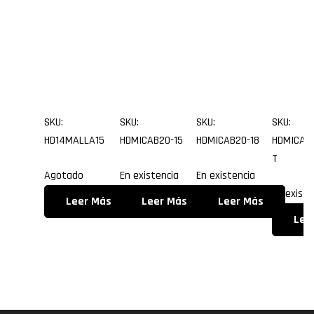
15.0
15.0
1.80
25.
metr
metr
metr
me
os
os
os
os
SKU:
SKU:
SKU:
SKU:
HD14MALLA15
HDMICAB20-15
HDMICAB20-18
HDMICAB
T
Agotado
En existencia
En existencia
En existe
Leer Más
Leer Más
Leer Más
Lee