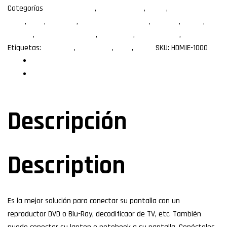
Categorías
1.3 (entry level)
,
1.50m a 15.0m
,
10.0m
,
1080P (1920 X
1080)
,
HDMI
,
Longitud
,
Material del conector
,
Ninguno
,
Pasivo
,
Plástico
,
Refuerzo adicional
,
Resolución
,
Tipo de cable
,
Versión
Etiquetas:
10metros
,
entry level
,
hdmi
,
xcase
SKU:
HDMIE-1000
Descripción
Especificaciones
Descripción
Description
Es la mejor solución para conectar su pantalla con un
reproductor DVD o Blu-Ray, decodificaor de TV, etc. También