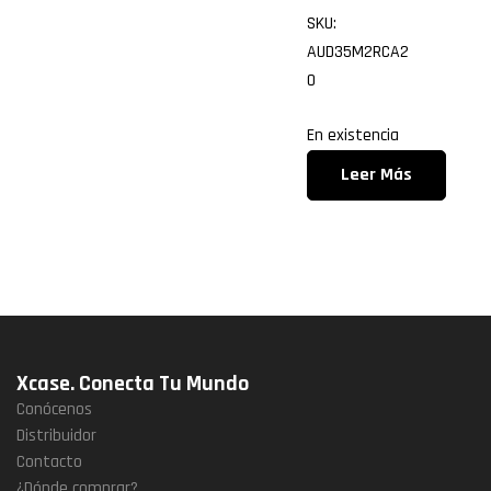
SKU:
AUD35M2RCA2
0
En existencia
Leer Más
Xcase. Conecta Tu Mundo
Conócenos
Distribuidor
Contacto
¿Dónde comprar?