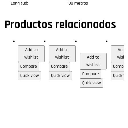
Longitud:
100 metros
Productos relacionados
Audio & Video
HDMI
Audio
Audio & 
analógico
Add to
Add to
Add 
wishlist
wishlist
Add to
wishli
wishlist
Compare
Compare
Compar
Compare
Quick view
Quick view
Quick vi
Cable
Cable
Cab
Quick view
Cable
RCA
HDMI
RC
de
de
Versi
de
Audi