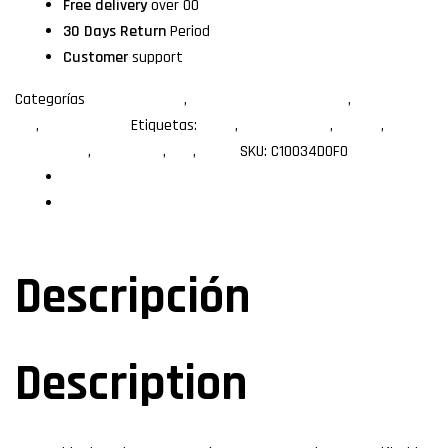
Free delivery
over 00
30 Days Return
Period
Customer
support
Categorías
Bobinas de red
,
Cable de red 100 metros
,
Cables de
red
,
Categoría 6A
Etiquetas:
100m
,
Bobina de red
,
Cat 6A
,
Certificable
,
cobre puro
,
Utp
,
xcase
SKU:
C10034DOFO
Descripción
Especificaciones
Descripción
Description