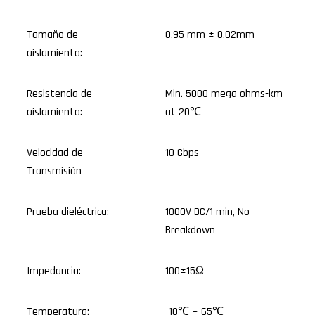
Tamaño de
0.95 mm ± 0.02mm
aislamiento:
Resistencia de
Min. 5000 mega ohms-km
aislamiento:
at 20℃
Velocidad de
10 Gbps
Transmisión
Prueba dieléctrica:
1000V DC/1 min, No
Breakdown
Impedancia:
100±15Ω
Temperatura:
-10℃ ~ 65℃