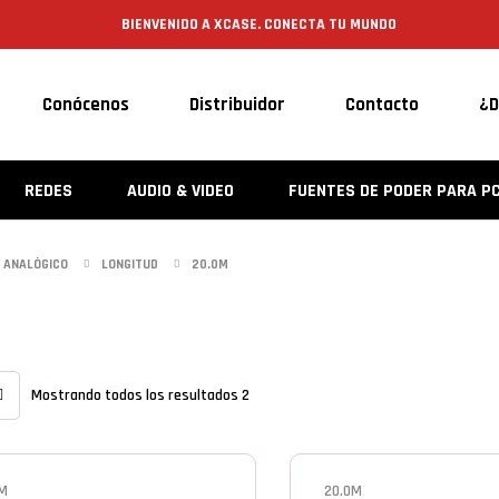
BIENVENIDO A XCASE. CONECTA TU MUNDO
Conócenos
Distribuidor
Contacto
¿D
REDES
AUDIO & VIDEO
FUENTES DE PODER PARA P
 ANALÓGICO
LONGITUD
20.0M
Mostrando todos los resultados 2
0M
20.0M