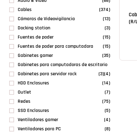
Audio & Video
(68)
Cables
(374)
Cab
Cámaras de Videovigilancia
(13)
(R/
Docking station
(3)
Fuentes de poder
(15)
Fuentes de poder para computadora
(15)
Gabinetes gamer
(35)
Gabinetes para computadoras de escritorio
Gabinetes para servidor rack
(3)
(4)
HDD Enclosures
(14)
Outlet
(7)
Redes
(75)
SSD Enclosures
(5)
Ventiladores gamer
(4)
Ventiladores para PC
(8)