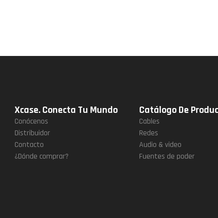
Xcase. Conecta Tu Mundo
Catálogo De Produ
Conócenos
Cables
Distribuidor
Redes
Contacto
Audio & video
¿Dónde comprar?
Fuentes de poder