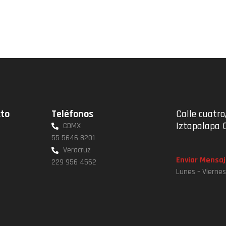
cto
Teléfonos
Calle cuatro,
Iztapalapa 
CDMX
55 5646 8201
Veracruz
Enviar Mensaj
229 956 4562
Lunes – Vierne