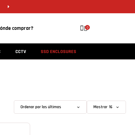
CDMX 55 5646 8201 | VERACRUZ 229 956 
ónde comprar?
0
C
CCTV
SSD ENCLOSURES
Mostrar