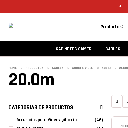
Productos
GABINETES GAMER
CABLES
HOME
PRODUCTOS
CABLES
AUDIO & VIDEO
AUDIO
AUDIO
20.0m
CATEGORÍAS DE PRODUCTOS
Accesorios para Videovigilancia
(46)
20.