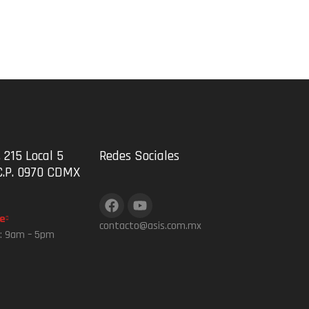
 215 Local 5
Redes Sociales
C.P. 0970 CDMX
e
contacto@asis.com.mx
s: 9am – 5pm