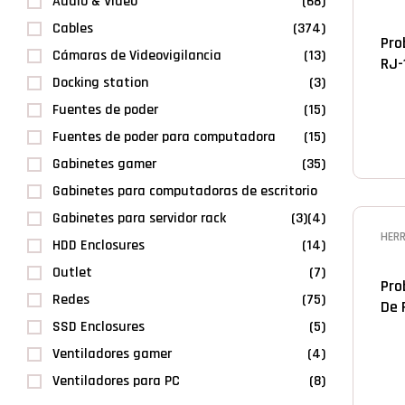
Audio & Video
(68)
Cables
(374)
Pro
Cámaras de Videovigilancia
(13)
RJ-
Docking station
(3)
Fuentes de poder
(15)
Fuentes de poder para computadora
(15)
Gabinetes gamer
(35)
Gabinetes para computadoras de escritorio
Gabinetes para servidor rack
(3)
(4)
HER
HDD Enclosures
(14)
Outlet
(7)
Pro
Redes
(75)
De 
SSD Enclosures
(5)
Ventiladores gamer
(4)
Ventiladores para PC
(8)