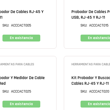
bador De Cables RJ-45 Y
Probador De Cables P
11
USB, RJ-45 Y RJ-11
SKU: ACCCACT005
SKU: ACCCACT015
En existencia
En existenci
RAMIENTAS PARA CABLES
HERRAMIENTAS PARA CABL
bador Y Medidor De Cable
Kit Probador Y Busca
Red
Cables RJ-45 Y RJ-11
SKU: ACCCACT025
SKU: ACCCACT020
En existencia
En existenci