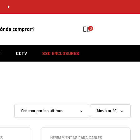
CDMX 55 5646 8201 | VERACRUZ 229 956 
ónde comprar?
0
C
CCTV
SSD ENCLOSURES
Mostrar
ES
HERRAMIENTAS PARA CABLES