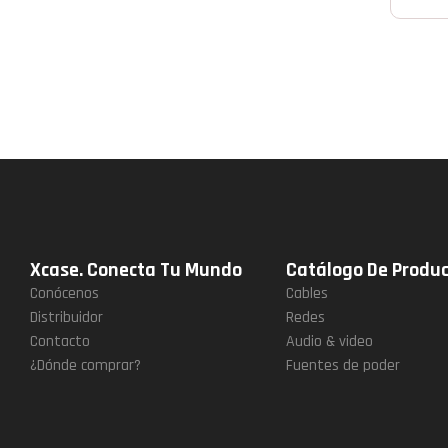
Xcase. Conecta Tu Mundo
Catálogo De Produ
Conócenos
Cables
Distribuidor
Redes
Contacto
Audio & video
¿Dónde comprar?
Fuentes de poder