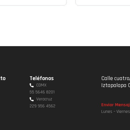
cto
Teléfonos
Calle cuatro,
Iztapalapa 
CDMX
55 5646 8201
Veracruz
Enviar Mensaj
229 956 4562
Lunes – Vierne