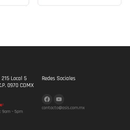
 215 Local 5
Redes Sociales
C.P. 0970 CDMX
e
contacto@asis.com.mx
s: 9am – 5pm