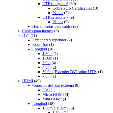
UTP categoría 6
(30)
Cobre Puro Certificables
(10)
Planos
(2)
UTP categoría 7
(9)
Planos
(9)
Herramientas para cables
(9)
Cables para fuentes
(6)
DVI
(11)
Extenders y repetidor
(2)
Extensión
(1)
Longitud
(10)
1.80m
(1)
11.0m
(1)
3.0m
(4)
4.5m
(2)
50.0m (Extender DVI sobre UTP)
(1)
7.5m
(1)
HDMI
(49)
Conector del otro extremo
(9)
DVI
(1)
Micro HDMI
(4)
Mini HDMI
(4)
Longitud
(48)
1.50m a 15.0m
(36)
1.50m
(1)