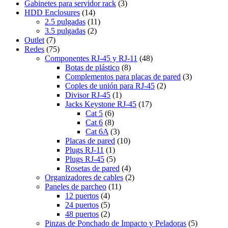
Gabinetes para servidor rack
(3)
HDD Enclosures
(14)
2.5 pulgadas
(11)
3.5 pulgadas
(2)
Outlet
(7)
Redes
(75)
Componentes RJ-45 y RJ-11
(48)
Botas de plástico
(8)
Complementos para placas de pared
(3)
Coples de unión para RJ-45
(2)
Divisor RJ-45
(1)
Jacks Keystone RJ-45
(17)
Cat 5
(6)
Cat 6
(8)
Cat 6A
(3)
Placas de pared
(10)
Plugs RJ-11
(1)
Plugs RJ-45
(5)
Rosetas de pared
(4)
Organizadores de cables
(2)
Paneles de parcheo
(11)
12 puertos
(4)
24 puertos
(5)
48 puertos
(2)
Pinzas de Ponchado de Impacto y Peladoras
(5)