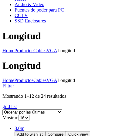
Audio & Video
Fuentes de poder para PC
CCTV
SSD Enclosures
Longitud
Home
Productos
Cables
VGA
Longitud
Longitud
Home
Productos
Cables
VGA
Longitud
Filtrar
Mostrando 1–12 de 24 resultados
grid
list
Mostrar
3.0m
Add to wishlist
Compare
Quick view