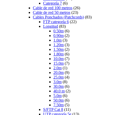
Categoría 7
(6)
Cable de red 100 metros
(26)
Cable de red 50 metros
(23)
Cables Ponchados (Patchcords)
(83)
FTP categoría 6
(22)
Longitud
(83)
0.50m
(6)
0.90m
(2)
1.0m
(3)
1.20m
(3)
1.50m
(2)
1.80m
(6)
10.0m
(7)
15.0m
(7)
2.0m
(1)
20.0m
(9)
25.0m
(4)
3.0m
(8)
30.0m
(6)
40.0 m
(2)
5.0m
(6)
50.0m
(6)
7.50m
(5)
S/FTP Cat 8
(11)
UTP categoría 5e
(13)