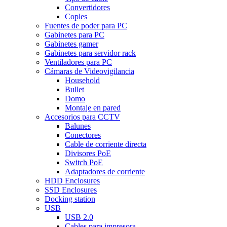
Convertidores
Coples
Fuentes de poder para PC
Gabinetes para PC
Gabinetes gamer
Gabinetes para servidor rack
Ventiladores para PC
Cámaras de Videovigilancia
Household
Bullet
Domo
Montaje en pared
Accesorios para CCTV
Balunes
Conectores
Cable de corriente directa
Divisores PoE
Switch PoE
Adaptadores de corriente
HDD Enclosures
SSD Enclosures
Docking station
USB
USB 2.0
Cables para impresora