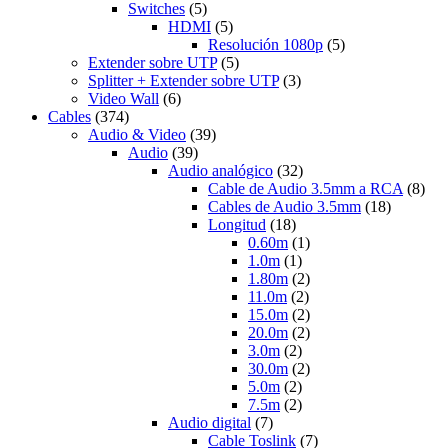
Switches
(5)
HDMI
(5)
Resolución 1080p
(5)
Extender sobre UTP
(5)
Splitter + Extender sobre UTP
(3)
Video Wall
(6)
Cables
(374)
Audio & Video
(39)
Audio
(39)
Audio analógico
(32)
Cable de Audio 3.5mm a RCA
(8)
Cables de Audio 3.5mm
(18)
Longitud
(18)
0.60m
(1)
1.0m
(1)
1.80m
(2)
11.0m
(2)
15.0m
(2)
20.0m
(2)
3.0m
(2)
30.0m
(2)
5.0m
(2)
7.5m
(2)
Audio digital
(7)
Cable Toslink
(7)