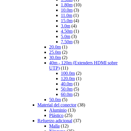
1.80m
(10)
10.0m
(3)
11.0m
(1)
15.0m
(4)
3.0m
(4)
4.50m
(1)
5.0m
(3)
7.50m
(3)
20.0m
(1)
25.0m
(2)
30.0m
(2)
40m - 120m (Extenders HDMI sobre
UTP)
(11)
100.0m
(2)
120.0m
(1)
40.0m
(1)
50.0m
(5)
60.0m
(2)
50.0m
(5)
Material del conector
(38)
Aluminio
(13)
Plástico
(25)
Refuerzo adicional
(37)
Malla
(12)