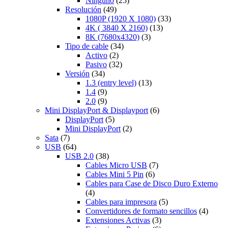
Ninguno
(25)
Resolución
(49)
1080P (1920 X 1080)
(33)
4K ( 3840 X 2160)
(13)
8K (7680x4320)
(3)
Tipo de cable
(34)
Activo
(2)
Pasivo
(32)
Versión
(34)
1.3 (entry level)
(13)
1.4
(9)
2.0
(9)
Mini DisplayPort & Displayport
(6)
DisplayPort
(5)
Mini DisplayPort
(2)
Sata
(7)
USB
(64)
USB 2.0
(38)
Cables Micro USB
(7)
Cables Mini 5 Pin
(6)
Cables para Case de Disco Duro Externo
(4)
Cables para impresora
(5)
Convertidores de formato sencillos
(4)
Extensiones Activas
(3)