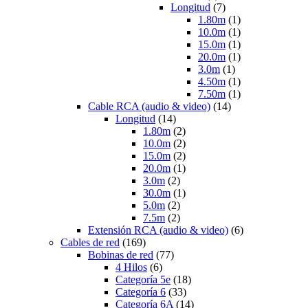
Longitud
(7)
1.80m
(1)
10.0m
(1)
15.0m
(1)
20.0m
(1)
3.0m
(1)
4.50m
(1)
7.50m
(1)
Cable RCA (audio & video)
(14)
Longitud
(14)
1.80m
(2)
10.0m
(2)
15.0m
(2)
20.0m
(1)
3.0m
(2)
30.0m
(1)
5.0m
(2)
7.5m
(2)
Extensión RCA (audio & video)
(6)
Cables de red
(169)
Bobinas de red
(77)
4 Hilos
(6)
Categoría 5e
(18)
Categoría 6
(33)
Categoría 6A
(14)