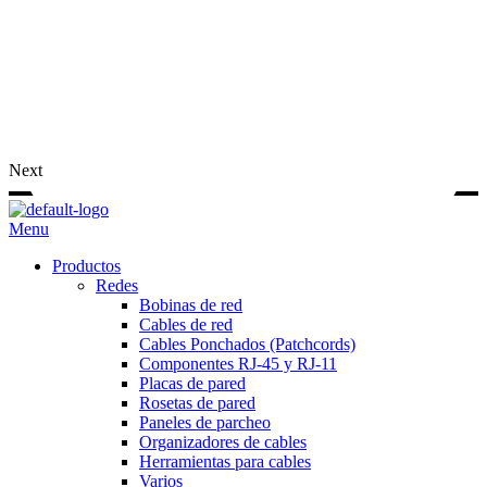
Next
Menu
Productos
Redes
Bobinas de red
Cables de red
Cables Ponchados (Patchcords)
Componentes RJ-45 y RJ-11
Placas de pared
Rosetas de pared
Paneles de parcheo
Organizadores de cables
Herramientas para cables
Varios