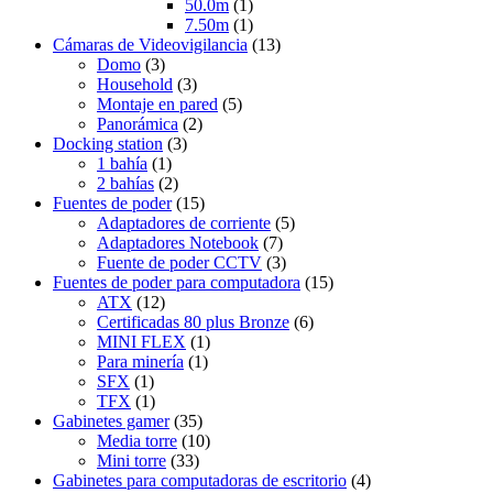
50.0m
(1)
7.50m
(1)
Cámaras de Videovigilancia
(13)
Domo
(3)
Household
(3)
Montaje en pared
(5)
Panorámica
(2)
Docking station
(3)
1 bahía
(1)
2 bahías
(2)
Fuentes de poder
(15)
Adaptadores de corriente
(5)
Adaptadores Notebook
(7)
Fuente de poder CCTV
(3)
Fuentes de poder para computadora
(15)
ATX
(12)
Certificadas 80 plus Bronze
(6)
MINI FLEX
(1)
Para minería
(1)
SFX
(1)
TFX
(1)
Gabinetes gamer
(35)
Media torre
(10)
Mini torre
(33)
Gabinetes para computadoras de escritorio
(4)