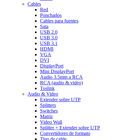
Cables
Red
Ponchados
Cables para fuentes
Sata
USB 2.0
USB 3.0
USB 3.1
HDMI
VGA
DVI
DisplayPort
Mini DisplayPort
Audio 3.5mm a RCA
RCA (audio & video)
Toslink
Audio & Video
Extender sobre UTP
Splitters
Switches
Matriz
Video Wall
Splitter + Extender sobre UTP
Convertidores de formato
Tipo de cable