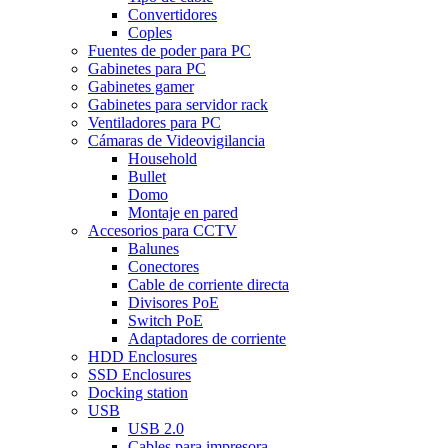
Convertidores
Coples
Fuentes de poder para PC
Gabinetes para PC
Gabinetes gamer
Gabinetes para servidor rack
Ventiladores para PC
Cámaras de Videovigilancia
Household
Bullet
Domo
Montaje en pared
Accesorios para CCTV
Balunes
Conectores
Cable de corriente directa
Divisores PoE
Switch PoE
Adaptadores de corriente
HDD Enclosures
SSD Enclosures
Docking station
USB
USB 2.0
Cables para impresora