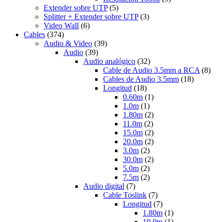
Extender sobre UTP
(5)
Splitter + Extender sobre UTP
(3)
Video Wall
(6)
Cables
(374)
Audio & Video
(39)
Audio
(39)
Audio analógico
(32)
Cable de Audio 3.5mm a RCA
(8)
Cables de Audio 3.5mm
(18)
Longitud
(18)
0.60m
(1)
1.0m
(1)
1.80m
(2)
11.0m
(2)
15.0m
(2)
20.0m
(2)
3.0m
(2)
30.0m
(2)
5.0m
(2)
7.5m
(2)
Audio digital
(7)
Cable Toslink
(7)
Longitud
(7)
1.80m
(1)
10.0m
(1)