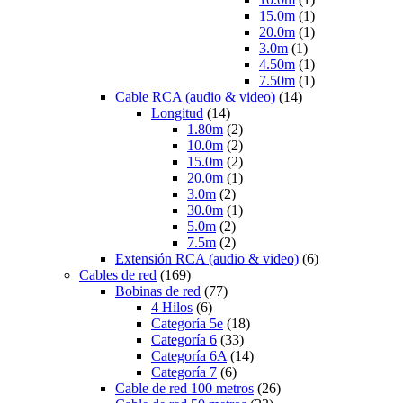
15.0m
(1)
20.0m
(1)
3.0m
(1)
4.50m
(1)
7.50m
(1)
Cable RCA (audio & video)
(14)
Longitud
(14)
1.80m
(2)
10.0m
(2)
15.0m
(2)
20.0m
(1)
3.0m
(2)
30.0m
(1)
5.0m
(2)
7.5m
(2)
Extensión RCA (audio & video)
(6)
Cables de red
(169)
Bobinas de red
(77)
4 Hilos
(6)
Categoría 5e
(18)
Categoría 6
(33)
Categoría 6A
(14)
Categoría 7
(6)
Cable de red 100 metros
(26)