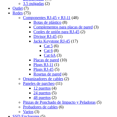
3.5 pulgadas
(2)
Outlet
(7)
Redes
(75)
Componentes RJ-45 y RJ-11
(48)
Botas de plástico
(8)
Complementos para placas de pared
(3)
Coples de unión para RJ-45
(2)
Divisor RJ-45
(1)
Jacks Keystone RJ-45
(17)
Cat 5
(6)
Cat 6
(8)
Cat 6A
(3)
Placas de pared
(10)
Plugs RJ-11
(1)
Plugs RJ-45
(5)
Rosetas de pared
(4)
Organizadores de cables
(2)
Paneles de parcheo
(11)
12 puertos
(4)
24 puertos
(5)
48 puertos
(2)
Pinzas de Ponchado de Impacto y Peladoras
(5)
Probadores de cables
(6)
Varios
(3)
SSD Enclosures
(5)