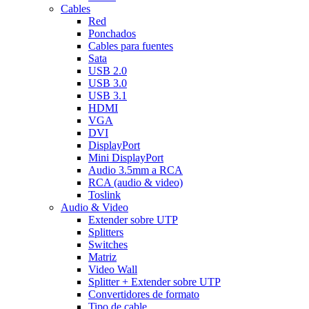
Cables
Red
Ponchados
Cables para fuentes
Sata
USB 2.0
USB 3.0
USB 3.1
HDMI
VGA
DVI
DisplayPort
Mini DisplayPort
Audio 3.5mm a RCA
RCA (audio & video)
Toslink
Audio & Video
Extender sobre UTP
Splitters
Switches
Matriz
Video Wall
Splitter + Extender sobre UTP
Convertidores de formato
Tipo de cable