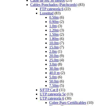
Cable de red 50 metros
(23)
Cables Ponchados (Patchcords)
(83)
FTP categoría 6
(22)
Longitud
(83)
0.50m
(6)
0.90m
(2)
1.0m
(3)
1.20m
(3)
1.50m
(2)
1.80m
(6)
10.0m
(7)
15.0m
(7)
2.0m
(1)
20.0m
(9)
25.0m
(4)
3.0m
(8)
30.0m
(6)
40.0 m
(2)
5.0m
(6)
50.0m
(6)
7.50m
(5)
S/FTP Cat 8
(11)
UTP categoría 5e
(13)
UTP categoría 6
(30)
Cobre Puro Certificables
(10)