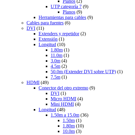
Planos
(2)
UTP categoría 7
(9)
Planos
(9)
Herramientas para cables
(9)
Cables para fuentes
(6)
DVI
(11)
Extenders y repetidor
(2)
Extensión
(1)
Longitud
(10)
1.80m
(1)
11.0m
(1)
3.0m
(4)
4.5m
(2)
50.0m (Extender DVI sobre UTP)
(1)
7.5m
(1)
HDMI
(49)
Conector del otro extremo
(9)
DVI
(1)
Micro HDMI
(4)
Mini HDMI
(4)
Longitud
(48)
1.50m a 15.0m
(36)
1.50m
(1)
1.80m
(10)
10.0m
(3)