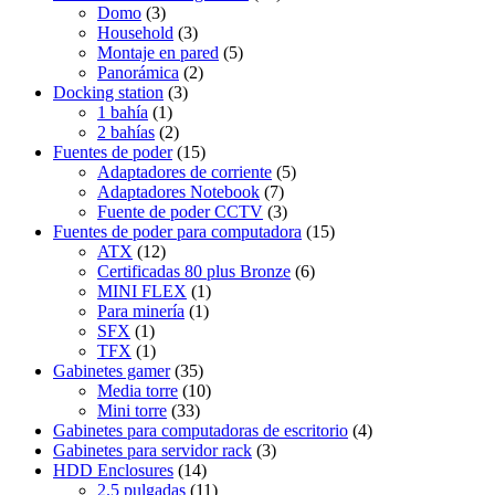
Domo
(3)
Household
(3)
Montaje en pared
(5)
Panorámica
(2)
Docking station
(3)
1 bahía
(1)
2 bahías
(2)
Fuentes de poder
(15)
Adaptadores de corriente
(5)
Adaptadores Notebook
(7)
Fuente de poder CCTV
(3)
Fuentes de poder para computadora
(15)
ATX
(12)
Certificadas 80 plus Bronze
(6)
MINI FLEX
(1)
Para minería
(1)
SFX
(1)
TFX
(1)
Gabinetes gamer
(35)
Media torre
(10)
Mini torre
(33)
Gabinetes para computadoras de escritorio
(4)
Gabinetes para servidor rack
(3)
HDD Enclosures
(14)
2.5 pulgadas
(11)