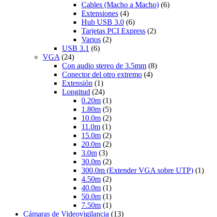
Cables (Macho a Macho)
(6)
Extensiones
(4)
Hub USB 3.0
(6)
Tarjetas PCI Express
(2)
Varios
(2)
USB 3.1
(6)
VGA
(24)
Con audio stereo de 3.5mm
(8)
Conector del otro extremo
(4)
Extensión
(1)
Longitud
(24)
0.20m
(1)
1.80m
(5)
10.0m
(2)
11.0m
(1)
15.0m
(2)
20.0m
(2)
3.0m
(3)
30.0m
(2)
300.0m (Extender VGA sobre UTP)
(1)
4.50m
(2)
40.0m
(1)
50.0m
(1)
7.50m
(1)
Cámaras de Videovigilancia
(13)