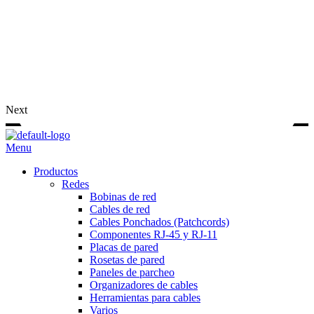
Next
Menu
Productos
Redes
Bobinas de red
Cables de red
Cables Ponchados (Patchcords)
Componentes RJ-45 y RJ-11
Placas de pared
Rosetas de pared
Paneles de parcheo
Organizadores de cables
Herramientas para cables
Varios