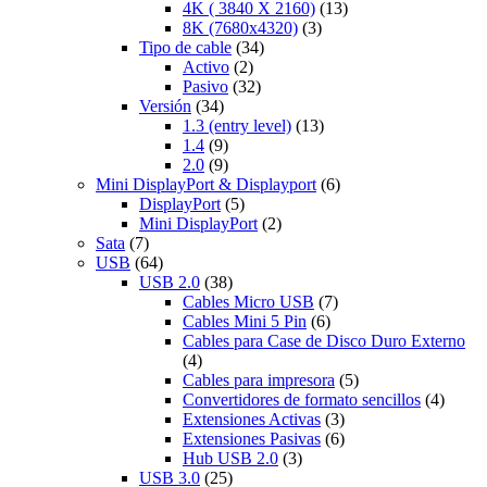
4K ( 3840 X 2160)
(13)
8K (7680x4320)
(3)
Tipo de cable
(34)
Activo
(2)
Pasivo
(32)
Versión
(34)
1.3 (entry level)
(13)
1.4
(9)
2.0
(9)
Mini DisplayPort & Displayport
(6)
DisplayPort
(5)
Mini DisplayPort
(2)
Sata
(7)
USB
(64)
USB 2.0
(38)
Cables Micro USB
(7)
Cables Mini 5 Pin
(6)
Cables para Case de Disco Duro Externo
(4)
Cables para impresora
(5)
Convertidores de formato sencillos
(4)
Extensiones Activas
(3)
Extensiones Pasivas
(6)
Hub USB 2.0
(3)
USB 3.0
(25)