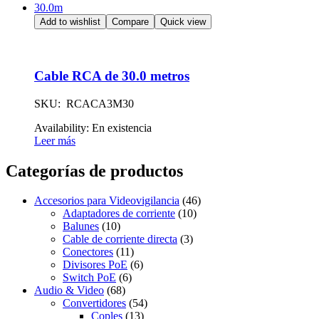
30.0m
Add to wishlist
Compare
Quick view
Cable RCA de 30.0 metros
SKU: RCACA3M30
Availability:
En existencia
Leer más
Categorías de productos
Accesorios para Videovigilancia
(46)
Adaptadores de corriente
(10)
Balunes
(10)
Cable de corriente directa
(3)
Conectores
(11)
Divisores PoE
(6)
Switch PoE
(6)
Audio & Video
(68)
Convertidores
(54)
Coples
(13)