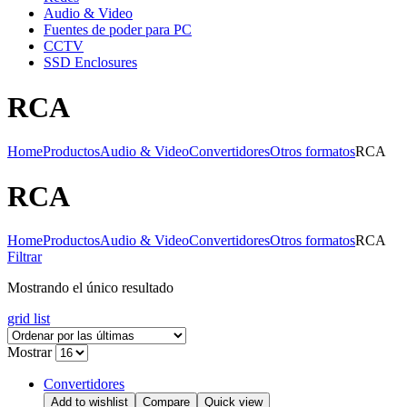
Audio & Video
Fuentes de poder para PC
CCTV
SSD Enclosures
RCA
Home
Productos
Audio & Video
Convertidores
Otros formatos
RCA
RCA
Home
Productos
Audio & Video
Convertidores
Otros formatos
RCA
Filtrar
Mostrando el único resultado
grid
list
Mostrar
Convertidores
Add to wishlist
Compare
Quick view