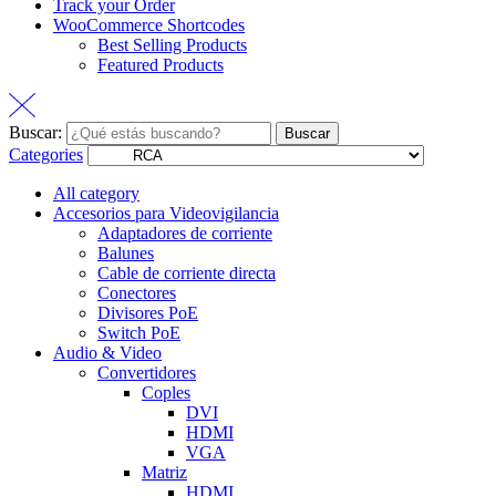
Track your Order
WooCommerce Shortcodes
Best Selling Products
Featured Products
Buscar:
Buscar
Categories
All category
Accesorios para Videovigilancia
Adaptadores de corriente
Balunes
Cable de corriente directa
Conectores
Divisores PoE
Switch PoE
Audio & Video
Convertidores
Coples
DVI
HDMI
VGA
Matriz
HDMI