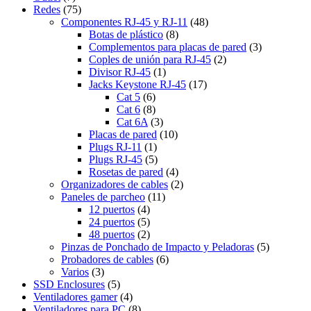
Redes
(75)
Componentes RJ-45 y RJ-11
(48)
Botas de plástico
(8)
Complementos para placas de pared
(3)
Coples de unión para RJ-45
(2)
Divisor RJ-45
(1)
Jacks Keystone RJ-45
(17)
Cat 5
(6)
Cat 6
(8)
Cat 6A
(3)
Placas de pared
(10)
Plugs RJ-11
(1)
Plugs RJ-45
(5)
Rosetas de pared
(4)
Organizadores de cables
(2)
Paneles de parcheo
(11)
12 puertos
(4)
24 puertos
(5)
48 puertos
(2)
Pinzas de Ponchado de Impacto y Peladoras
(5)
Probadores de cables
(6)
Varios
(3)
SSD Enclosures
(5)
Ventiladores gamer
(4)
Ventiladores para PC
(8)