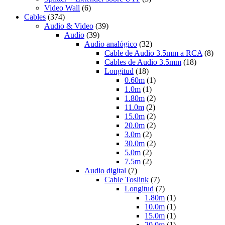
Video Wall
(6)
Cables
(374)
Audio & Video
(39)
Audio
(39)
Audio analógico
(32)
Cable de Audio 3.5mm a RCA
(8)
Cables de Audio 3.5mm
(18)
Longitud
(18)
0.60m
(1)
1.0m
(1)
1.80m
(2)
11.0m
(2)
15.0m
(2)
20.0m
(2)
3.0m
(2)
30.0m
(2)
5.0m
(2)
7.5m
(2)
Audio digital
(7)
Cable Toslink
(7)
Longitud
(7)
1.80m
(1)
10.0m
(1)
15.0m
(1)
20.0m
(1)