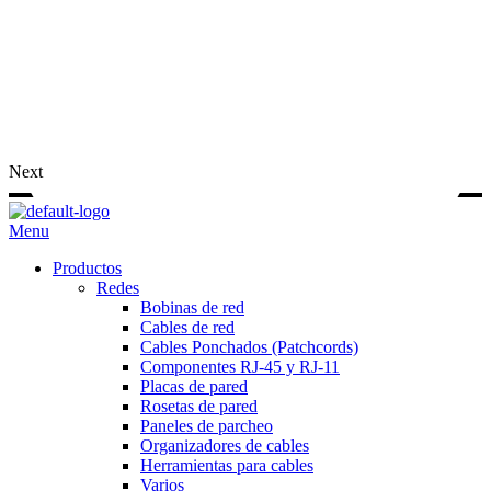
Next
Menu
Productos
Redes
Bobinas de red
Cables de red
Cables Ponchados (Patchcords)
Componentes RJ-45 y RJ-11
Placas de pared
Rosetas de pared
Paneles de parcheo
Organizadores de cables
Herramientas para cables
Varios