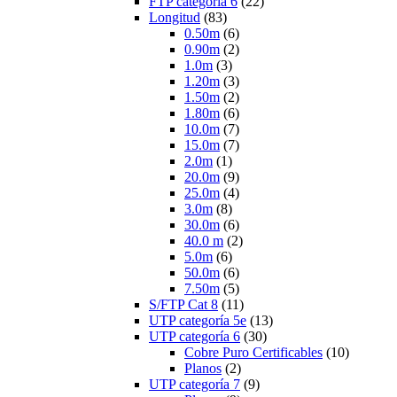
FTP categoría 6
(22)
Longitud
(83)
0.50m
(6)
0.90m
(2)
1.0m
(3)
1.20m
(3)
1.50m
(2)
1.80m
(6)
10.0m
(7)
15.0m
(7)
2.0m
(1)
20.0m
(9)
25.0m
(4)
3.0m
(8)
30.0m
(6)
40.0 m
(2)
5.0m
(6)
50.0m
(6)
7.50m
(5)
S/FTP Cat 8
(11)
UTP categoría 5e
(13)
UTP categoría 6
(30)
Cobre Puro Certificables
(10)
Planos
(2)
UTP categoría 7
(9)