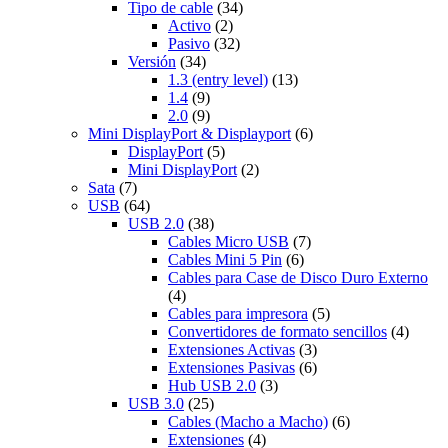
Tipo de cable
(34)
Activo
(2)
Pasivo
(32)
Versión
(34)
1.3 (entry level)
(13)
1.4
(9)
2.0
(9)
Mini DisplayPort & Displayport
(6)
DisplayPort
(5)
Mini DisplayPort
(2)
Sata
(7)
USB
(64)
USB 2.0
(38)
Cables Micro USB
(7)
Cables Mini 5 Pin
(6)
Cables para Case de Disco Duro Externo
(4)
Cables para impresora
(5)
Convertidores de formato sencillos
(4)
Extensiones Activas
(3)
Extensiones Pasivas
(6)
Hub USB 2.0
(3)
USB 3.0
(25)
Cables (Macho a Macho)
(6)
Extensiones
(4)