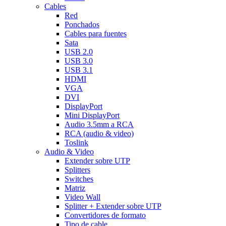
Cables
Red
Ponchados
Cables para fuentes
Sata
USB 2.0
USB 3.0
USB 3.1
HDMI
VGA
DVI
DisplayPort
Mini DisplayPort
Audio 3.5mm a RCA
RCA (audio & video)
Toslink
Audio & Video
Extender sobre UTP
Splitters
Switches
Matriz
Video Wall
Splitter + Extender sobre UTP
Convertidores de formato
Tipo de cable