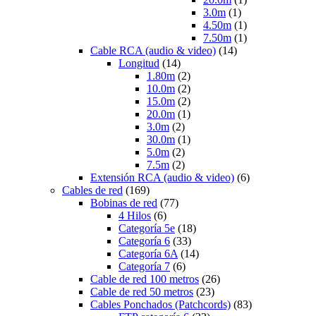
3.0m
(1)
4.50m
(1)
7.50m
(1)
Cable RCA (audio & video)
(14)
Longitud
(14)
1.80m
(2)
10.0m
(2)
15.0m
(2)
20.0m
(1)
3.0m
(2)
30.0m
(1)
5.0m
(2)
7.5m
(2)
Extensión RCA (audio & video)
(6)
Cables de red
(169)
Bobinas de red
(77)
4 Hilos
(6)
Categoría 5e
(18)
Categoría 6
(33)
Categoría 6A
(14)
Categoría 7
(6)
Cable de red 100 metros
(26)
Cable de red 50 metros
(23)
Cables Ponchados (Patchcords)
(83)