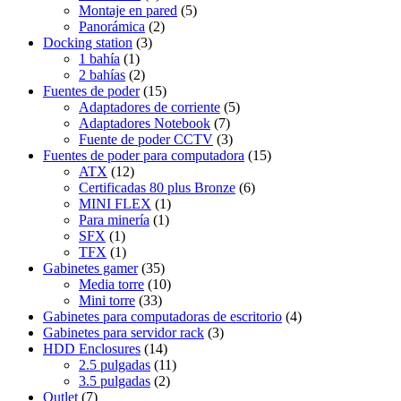
Montaje en pared
(5)
Panorámica
(2)
Docking station
(3)
1 bahía
(1)
2 bahías
(2)
Fuentes de poder
(15)
Adaptadores de corriente
(5)
Adaptadores Notebook
(7)
Fuente de poder CCTV
(3)
Fuentes de poder para computadora
(15)
ATX
(12)
Certificadas 80 plus Bronze
(6)
MINI FLEX
(1)
Para minería
(1)
SFX
(1)
TFX
(1)
Gabinetes gamer
(35)
Media torre
(10)
Mini torre
(33)
Gabinetes para computadoras de escritorio
(4)
Gabinetes para servidor rack
(3)
HDD Enclosures
(14)
2.5 pulgadas
(11)
3.5 pulgadas
(2)
Outlet
(7)