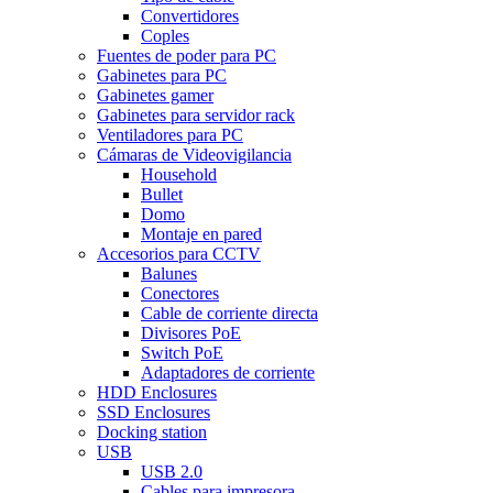
Convertidores
Coples
Fuentes de poder para PC
Gabinetes para PC
Gabinetes gamer
Gabinetes para servidor rack
Ventiladores para PC
Cámaras de Videovigilancia
Household
Bullet
Domo
Montaje en pared
Accesorios para CCTV
Balunes
Conectores
Cable de corriente directa
Divisores PoE
Switch PoE
Adaptadores de corriente
HDD Enclosures
SSD Enclosures
Docking station
USB
USB 2.0
Cables para impresora