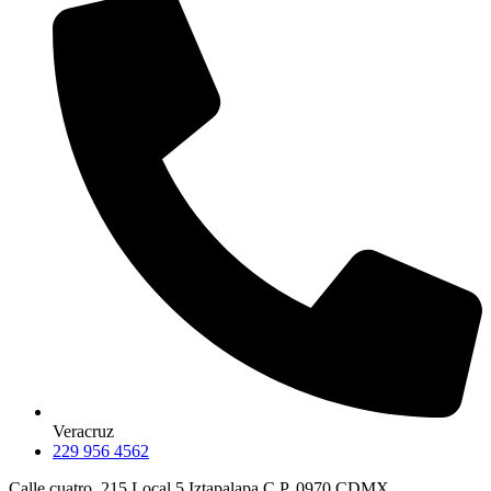
Veracruz
229 956 4562
Calle cuatro, 215 Local 5 Iztapalapa C.P. 0970 CDMX