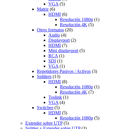
VGA
(5)
Matriz
(6)
HDMI
(6)
Resolución 1080p
(1)
Resolución 4K
(5)
Otros formatos
(20)
Audio
(4)
Displayport
(2)
HDMI
(7)
Mini displayport
(5)
RCA
(1)
SDI
(1)
VGA
(1)
Repetidores Pasivos / Activos
(3)
Splitters
(13)
HDMI
(8)
Resolución 1080p
(1)
Resolución 4K
(7)
Toslink
(1)
VGA
(4)
Switches
(5)
HDMI
(5)
Resolución 1080p
(5)
Extender sobre UTP
(5)
Splitter + Extender sobre UTP
(3)