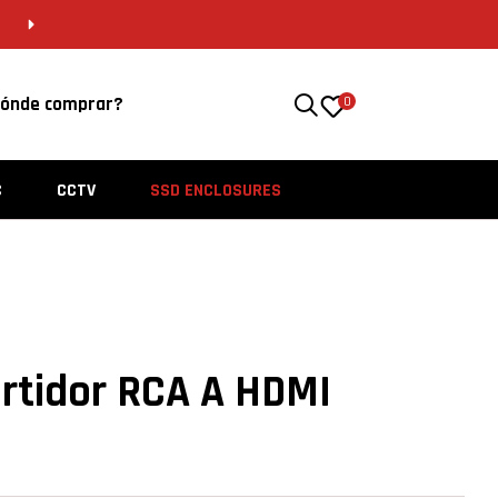
CDMX 55 5646 8201 | VERACRUZ 229 956 4562
ónde comprar?
0
C
CCTV
SSD ENCLOSURES
rtidor RCA A HDMI