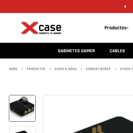
5646 8201 | VERACRUZ 229 956 4562
Productos
GABINETES GAMER
CABLES
HOME
PRODUCTOS
AUDIO & VIDEO
CONVERTIDORES
OTROS 