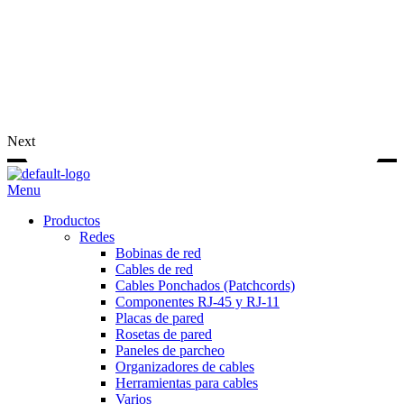
Next
Menu
Productos
Redes
Bobinas de red
Cables de red
Cables Ponchados (Patchcords)
Componentes RJ-45 y RJ-11
Placas de pared
Rosetas de pared
Paneles de parcheo
Organizadores de cables
Herramientas para cables
Varios