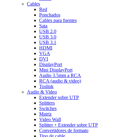
Cables
Red
Ponchados
Cables para fuentes
Sata
USB 2.0
USB 3.0
USB 3.1
HDMI
VGA
DVI
DisplayPort
Mini DisplayPort
Audio 3.5mm a RCA
RCA (audio & video)
Toslink
Audio & Video
Extender sobre UTP
Splitters
Switches
Matriz
Video Wall
Splitter + Extender sobre UTP
Convertidores de formato
Tipo de cable