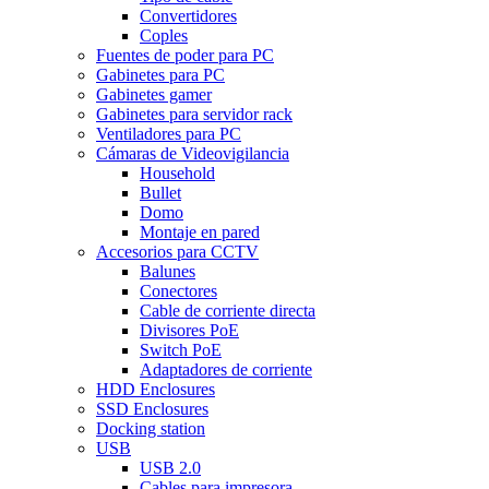
Convertidores
Coples
Fuentes de poder para PC
Gabinetes para PC
Gabinetes gamer
Gabinetes para servidor rack
Ventiladores para PC
Cámaras de Videovigilancia
Household
Bullet
Domo
Montaje en pared
Accesorios para CCTV
Balunes
Conectores
Cable de corriente directa
Divisores PoE
Switch PoE
Adaptadores de corriente
HDD Enclosures
SSD Enclosures
Docking station
USB
USB 2.0
Cables para impresora