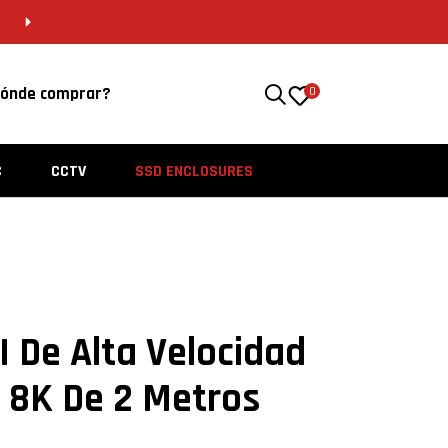
 5646 8201 | VERACRUZ 229 956 4562
ónde comprar?
0
C
CCTV
SSD ENCLOSURES
 De Alta Velocidad
 8K De 2 Metros