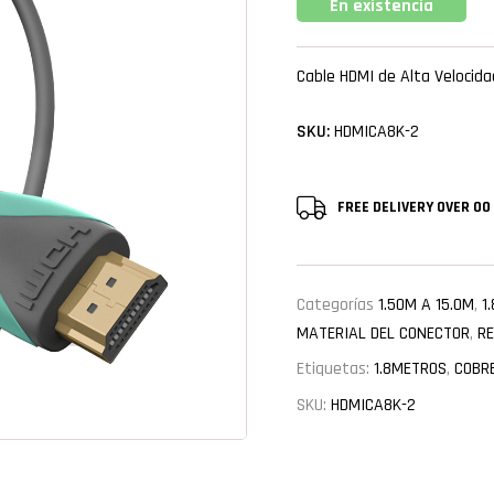
En existencia
Cable HDMI de Alta Velocid
SKU:
HDMICA8K-2
FREE DELIVERY
OVER 00
Categorías
1.50M A 15.0M
,
1
MATERIAL DEL CONECTOR
,
RE
Etiquetas:
1.8METROS
,
COBR
SKU:
HDMICA8K-2