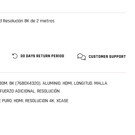
ad Resolución 8K de 2 metros
30 DAYS RETURN
PERIOD
CUSTOMER
SUPPORT
.80M
,
8K (7680X4320)
,
ALUMINIO
,
HDMI
,
LONGITUD
,
MALLA
,
FUERZO ADICIONAL
,
RESOLUCIÓN
E PURO
,
HDMI
,
RESOLUCION 4K
,
XCASE