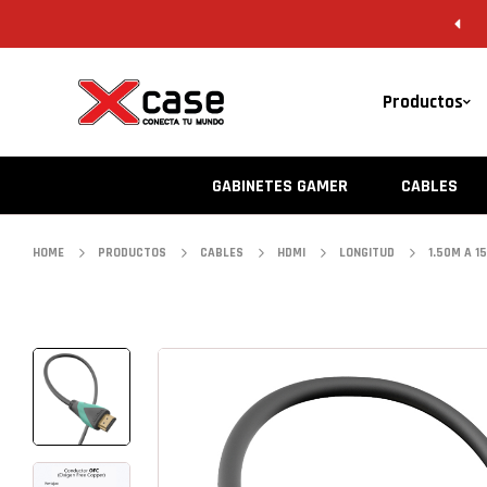
4562
BIENVENIDO A XCASE.
Productos
GABINETES GAMER
CABLES
HOME
PRODUCTOS
CABLES
HDMI
LONGITUD
1.50M A 1