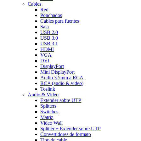
Cables
Red
Ponchados
Cables para fuentes
Sata
USB 2.0
USB 3.0
USB 3.1
HDMI
VGA
DVI
DisplayPort
Mini DisplayPort
Audio 3.5mm a RCA
RCA (audio & video)
Toslink
Audio & Video
Extender sobre UTP
Splitters
Switches
Matriz
Video Wall
Splitter + Extender sobre UTP
Convertidores de formato
Tipo de cable