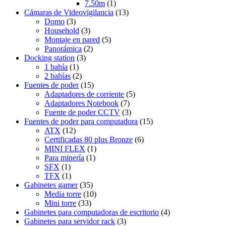
7.50m
(1)
Cámaras de Videovigilancia
(13)
Domo
(3)
Household
(3)
Montaje en pared
(5)
Panorámica
(2)
Docking station
(3)
1 bahía
(1)
2 bahías
(2)
Fuentes de poder
(15)
Adaptadores de corriente
(5)
Adaptadores Notebook
(7)
Fuente de poder CCTV
(3)
Fuentes de poder para computadora
(15)
ATX
(12)
Certificadas 80 plus Bronze
(6)
MINI FLEX
(1)
Para minería
(1)
SFX
(1)
TFX
(1)
Gabinetes gamer
(35)
Media torre
(10)
Mini torre
(33)
Gabinetes para computadoras de escritorio
(4)
Gabinetes para servidor rack
(3)