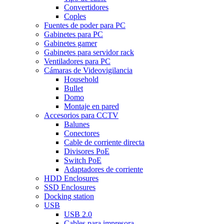
Convertidores
Coples
Fuentes de poder para PC
Gabinetes para PC
Gabinetes gamer
Gabinetes para servidor rack
Ventiladores para PC
Cámaras de Videovigilancia
Household
Bullet
Domo
Montaje en pared
Accesorios para CCTV
Balunes
Conectores
Cable de corriente directa
Divisores PoE
Switch PoE
Adaptadores de corriente
HDD Enclosures
SSD Enclosures
Docking station
USB
USB 2.0
Cables para impresora