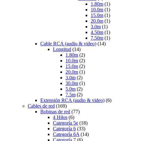
1.80m
(1)
10.0m
(1)
15.0m
(1)
20.0m
(1)
3.0m
(1)
4.50m
(1)
7.50m
(1)
Cable RCA (audio & video)
(14)
Longitud
(14)
1.80m
(2)
10.0m
(2)
15.0m
(2)
20.0m
(1)
3.0m
(2)
30.0m
(1)
5.0m
(2)
7.5m
(2)
Extensión RCA (audio & video)
(6)
Cables de red
(169)
Bobinas de red
(77)
4 Hilos
(6)
Categoría 5e
(18)
Categoría 6
(33)
Categoría 6A
(14)
Categoría 7
(6)