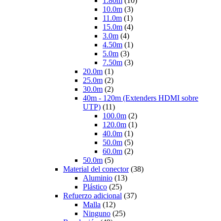
1.80m
(10)
10.0m
(3)
11.0m
(1)
15.0m
(4)
3.0m
(4)
4.50m
(1)
5.0m
(3)
7.50m
(3)
20.0m
(1)
25.0m
(2)
30.0m
(2)
40m - 120m (Extenders HDMI sobre
UTP)
(11)
100.0m
(2)
120.0m
(1)
40.0m
(1)
50.0m
(5)
60.0m
(2)
50.0m
(5)
Material del conector
(38)
Aluminio
(13)
Plástico
(25)
Refuerzo adicional
(37)
Malla
(12)
Ninguno
(25)