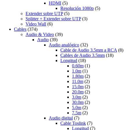
HDMI
(5)
Resolución 1080p
(5)
Extender sobre UTP
(5)
Splitter + Extender sobre UTP
(3)
Video Wall
(6)
Cables
(374)
Audio & Video
(39)
Audio
(39)
Audio analógico
(32)
Cable de Audio 3.5mm a RCA
(8)
Cables de Audio 3.5mm
(18)
Longitud
(18)
0.60m
(1)
1.0m
(1)
1.80m
(2)
11.0m
(2)
15.0m
(2)
20.0m
(2)
3.0m
(2)
30.0m
(2)
5.0m
(2)
7.5m
(2)
Audio digital
(7)
Cable Toslink
(7)
Longitud
(7)