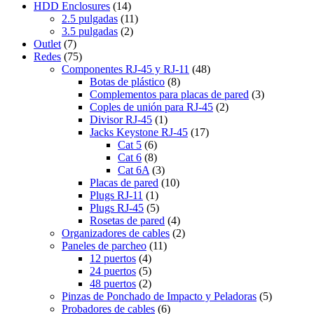
HDD Enclosures
(14)
2.5 pulgadas
(11)
3.5 pulgadas
(2)
Outlet
(7)
Redes
(75)
Componentes RJ-45 y RJ-11
(48)
Botas de plástico
(8)
Complementos para placas de pared
(3)
Coples de unión para RJ-45
(2)
Divisor RJ-45
(1)
Jacks Keystone RJ-45
(17)
Cat 5
(6)
Cat 6
(8)
Cat 6A
(3)
Placas de pared
(10)
Plugs RJ-11
(1)
Plugs RJ-45
(5)
Rosetas de pared
(4)
Organizadores de cables
(2)
Paneles de parcheo
(11)
12 puertos
(4)
24 puertos
(5)
48 puertos
(2)
Pinzas de Ponchado de Impacto y Peladoras
(5)
Probadores de cables
(6)