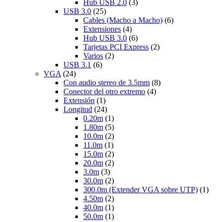
Hub USB 2.0
(3)
USB 3.0
(25)
Cables (Macho a Macho)
(6)
Extensiones
(4)
Hub USB 3.0
(6)
Tarjetas PCI Express
(2)
Varios
(2)
USB 3.1
(6)
VGA
(24)
Con audio stereo de 3.5mm
(8)
Conector del otro extremo
(4)
Extensión
(1)
Longitud
(24)
0.20m
(1)
1.80m
(5)
10.0m
(2)
11.0m
(1)
15.0m
(2)
20.0m
(2)
3.0m
(3)
30.0m
(2)
300.0m (Extender VGA sobre UTP)
(1)
4.50m
(2)
40.0m
(1)
50.0m
(1)