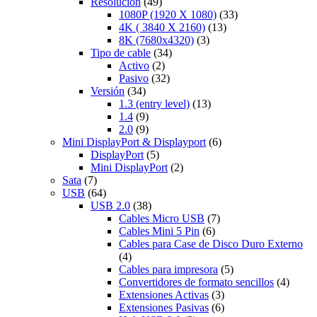
Resolución
(49)
1080P (1920 X 1080)
(33)
4K ( 3840 X 2160)
(13)
8K (7680x4320)
(3)
Tipo de cable
(34)
Activo
(2)
Pasivo
(32)
Versión
(34)
1.3 (entry level)
(13)
1.4
(9)
2.0
(9)
Mini DisplayPort & Displayport
(6)
DisplayPort
(5)
Mini DisplayPort
(2)
Sata
(7)
USB
(64)
USB 2.0
(38)
Cables Micro USB
(7)
Cables Mini 5 Pin
(6)
Cables para Case de Disco Duro Externo
(4)
Cables para impresora
(5)
Convertidores de formato sencillos
(4)
Extensiones Activas
(3)
Extensiones Pasivas
(6)