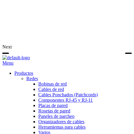
Next
Menu
Productos
Redes
Bobinas de red
Cables de red
Cables Ponchados (Patchcords)
Componentes RJ-45 y RJ-11
Placas de pared
Rosetas de pared
Paneles de parcheo
Organizadores de cables
Herramientas para cables
Varios