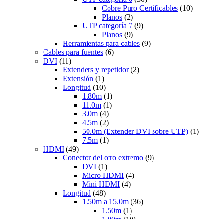
Cobre Puro Certificables
(10)
Planos
(2)
UTP categoría 7
(9)
Planos
(9)
Herramientas para cables
(9)
Cables para fuentes
(6)
DVI
(11)
Extenders y repetidor
(2)
Extensión
(1)
Longitud
(10)
1.80m
(1)
11.0m
(1)
3.0m
(4)
4.5m
(2)
50.0m (Extender DVI sobre UTP)
(1)
7.5m
(1)
HDMI
(49)
Conector del otro extremo
(9)
DVI
(1)
Micro HDMI
(4)
Mini HDMI
(4)
Longitud
(48)
1.50m a 15.0m
(36)
1.50m
(1)