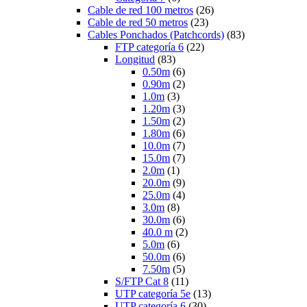
Cable de red 100 metros
(26)
Cable de red 50 metros
(23)
Cables Ponchados (Patchcords)
(83)
FTP categoría 6
(22)
Longitud
(83)
0.50m
(6)
0.90m
(2)
1.0m
(3)
1.20m
(3)
1.50m
(2)
1.80m
(6)
10.0m
(7)
15.0m
(7)
2.0m
(1)
20.0m
(9)
25.0m
(4)
3.0m
(8)
30.0m
(6)
40.0 m
(2)
5.0m
(6)
50.0m
(6)
7.50m
(5)
S/FTP Cat 8
(11)
UTP categoría 5e
(13)
UTP categoría 6
(30)