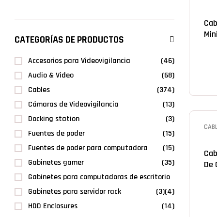
DUR
Cab
Min
CATEGORÍAS DE PRODUCTOS
1.8
Accesorios para Videovigilancia
(46)
Audio & Video
(68)
Cables
(374)
Cámaras de Videovigilancia
(13)
Docking station
(3)
CABL
Fuentes de poder
(15)
DUR
Fuentes de poder para computadora
(15)
Cab
Gabinetes gamer
(35)
De 
Gabinetes para computadoras de escritorio
Gabinetes para servidor rack
(3)
(4)
HDD Enclosures
(14)