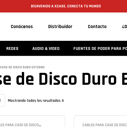
BIENVENIDO A XCASE. CONECTA TU MUNDO
Conócenos
Distribuidor
Contacto
¿D
REDES
AUDIO & VIDEO
FUENTES DE PODER PARA P
CASE DE DISCO DURO EXTERNO
e de Disco Duro 
Mostrando todos los resultados 4
ES PARA CASE DE DISCO
CABLES PARA CASE DE DIS