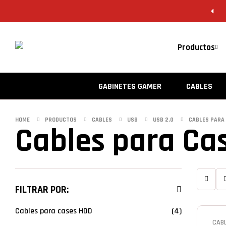
Productos
GABINETES GAMER
CABLES
HOME
PRODUCTOS
CABLES
USB
USB 2.0
CABLES PARA 
Cables para Cas
FILTRAR POR:
Cables para cases HDD
(4)
CABL