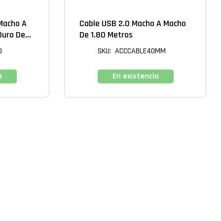
DURO EXTERNO
Macho A
Cable USB 2.0 Macho A Macho
 Duro De
De 1.80 Metros
0
SKU: ACCCABLE40MM
a
En existencia