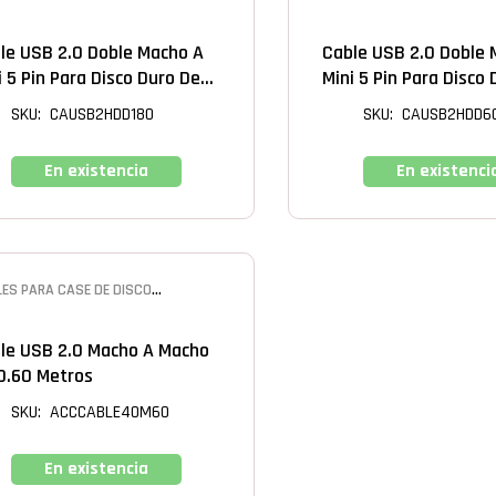
O EXTERNO
DURO EXTERNO
le USB 2.0 Doble Macho A
Cable USB 2.0 Doble 
i 5 Pin Para Disco Duro De
Mini 5 Pin Para Disco
0 Metros
0.60 Metros
SKU: CAUSB2HDD180
SKU: CAUSB2HDD6
En existencia
En existenci
ES PARA CASE DE DISCO
O EXTERNO
le USB 2.0 Macho A Macho
0.60 Metros
SKU: ACCCABLE40M60
En existencia