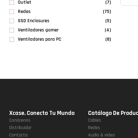
Outlet
(7)
Redes
(75)
SSD Enclosures
(5)
Ventiladores gamer
(4)
Ventiladores para PC
(8)
Xcase. Conecta Tu Mundo
Catálogo De Produ
Conócenos
Cables
Distribuidor
Redes
Contacto
Audio & video