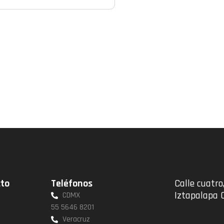
cto
Teléfonos
Calle cuatro,
Iztapalapa 
CDMX
55 5646 8201
Veracruz