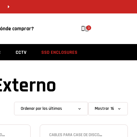
CDMX 55 5646 8201 | VERACRUZ 229 956 
ónde comprar?
0
C
CCTV
SSD ENCLOSURES
Externo
Mostrar
CO
CABLES PARA CASE DE DISCO