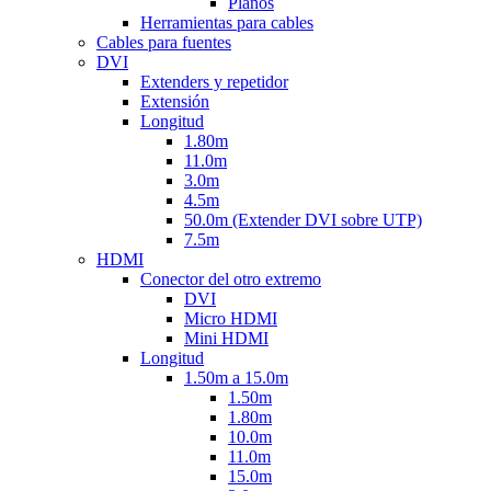
Planos
Herramientas para cables
Cables para fuentes
DVI
Extenders y repetidor
Extensión
Longitud
1.80m
11.0m
3.0m
4.5m
50.0m (Extender DVI sobre UTP)
7.5m
HDMI
Conector del otro extremo
DVI
Micro HDMI
Mini HDMI
Longitud
1.50m a 15.0m
1.50m
1.80m
10.0m
11.0m
15.0m