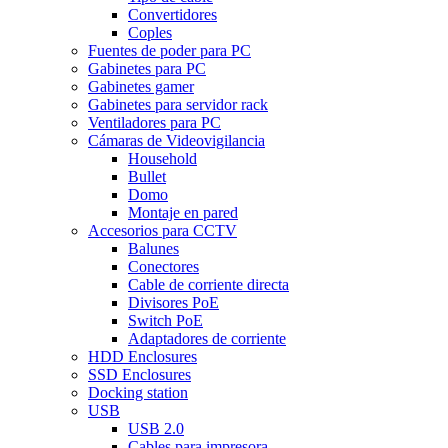
Convertidores
Coples
Fuentes de poder para PC
Gabinetes para PC
Gabinetes gamer
Gabinetes para servidor rack
Ventiladores para PC
Cámaras de Videovigilancia
Household
Bullet
Domo
Montaje en pared
Accesorios para CCTV
Balunes
Conectores
Cable de corriente directa
Divisores PoE
Switch PoE
Adaptadores de corriente
HDD Enclosures
SSD Enclosures
Docking station
USB
USB 2.0
Cables para impresora