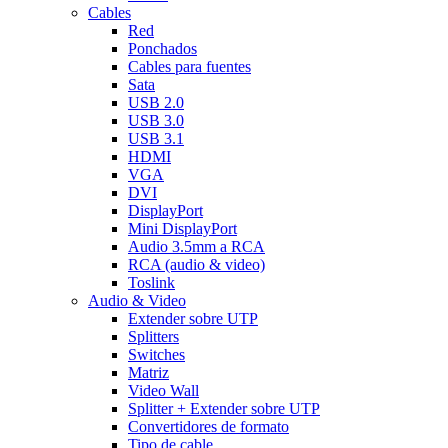
Cables
Red
Ponchados
Cables para fuentes
Sata
USB 2.0
USB 3.0
USB 3.1
HDMI
VGA
DVI
DisplayPort
Mini DisplayPort
Audio 3.5mm a RCA
RCA (audio & video)
Toslink
Audio & Video
Extender sobre UTP
Splitters
Switches
Matriz
Video Wall
Splitter + Extender sobre UTP
Convertidores de formato
Tipo de cable