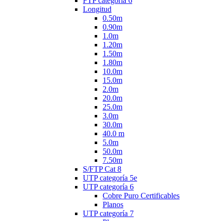
FTP categoría 6
Longitud
0.50m
0.90m
1.0m
1.20m
1.50m
1.80m
10.0m
15.0m
2.0m
20.0m
25.0m
3.0m
30.0m
40.0 m
5.0m
50.0m
7.50m
S/FTP Cat 8
UTP categoría 5e
UTP categoría 6
Cobre Puro Certificables
Planos
UTP categoría 7