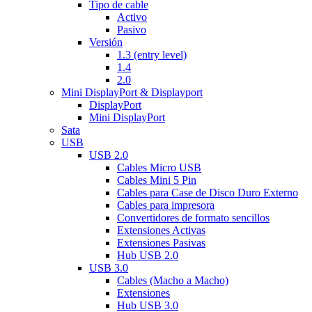
Tipo de cable
Activo
Pasivo
Versión
1.3 (entry level)
1.4
2.0
Mini DisplayPort & Displayport
DisplayPort
Mini DisplayPort
Sata
USB
USB 2.0
Cables Micro USB
Cables Mini 5 Pin
Cables para Case de Disco Duro Externo
Cables para impresora
Convertidores de formato sencillos
Extensiones Activas
Extensiones Pasivas
Hub USB 2.0
USB 3.0
Cables (Macho a Macho)
Extensiones
Hub USB 3.0