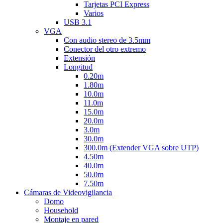
Tarjetas PCI Express
Varios
USB 3.1
VGA
Con audio stereo de 3.5mm
Conector del otro extremo
Extensión
Longitud
0.20m
1.80m
10.0m
11.0m
15.0m
20.0m
3.0m
30.0m
300.0m (Extender VGA sobre UTP)
4.50m
40.0m
50.0m
7.50m
Cámaras de Videovigilancia
Domo
Household
Montaje en pared