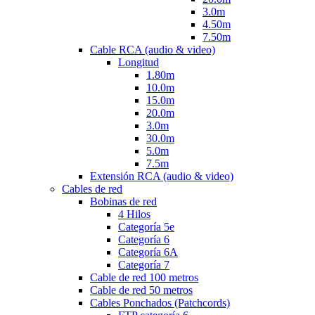
3.0m
4.50m
7.50m
Cable RCA (audio & video)
Longitud
1.80m
10.0m
15.0m
20.0m
3.0m
30.0m
5.0m
7.5m
Extensión RCA (audio & video)
Cables de red
Bobinas de red
4 Hilos
Categoría 5e
Categoría 6
Categoría 6A
Categoría 7
Cable de red 100 metros
Cable de red 50 metros
Cables Ponchados (Patchcords)