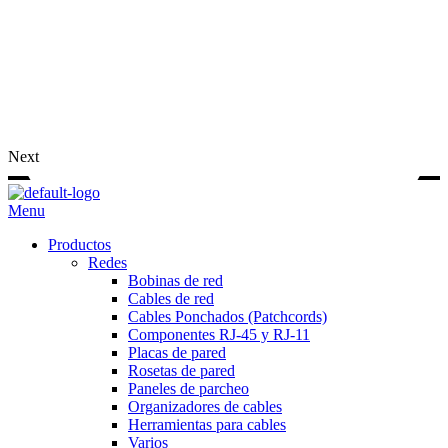
Next
Menu
Productos
Redes
Bobinas de red
Cables de red
Cables Ponchados (Patchcords)
Componentes RJ-45 y RJ-11
Placas de pared
Rosetas de pared
Paneles de parcheo
Organizadores de cables
Herramientas para cables
Varios