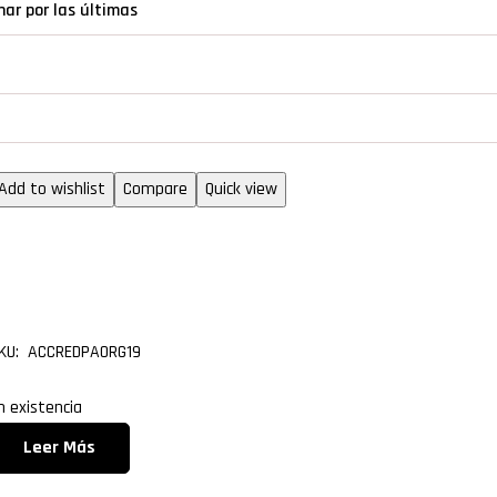
rganizadores de cables
Add to wishlist
Compare
Quick view
Organizador de cables 19″
con 24 puertos
KU: ACCREDPAORG19
n existencia
Leer Más