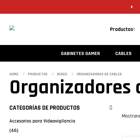
Productos
GABINETES GAMER
CABLES
HOME
PRODUCTOS
REDES
ORGANIZADORES DE CABLES
Organizadores 
CATEGORÍAS DE PRODUCTOS
Filtrar
Mostrand
Accesorios para Videovigilancia
(46)
grid
l