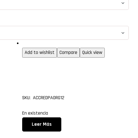
Organizadores de cables
Add to wishlist
Compare
Quick view
Organizador de cables
con 12 puertos
SKU: ACCREDPAORG12
En existencia
Leer Más