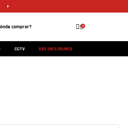
CDMX 55 5646 8201 | VERACRUZ 229 956 
ónde comprar?
0
C
CCTV
SSD ENCLOSURES