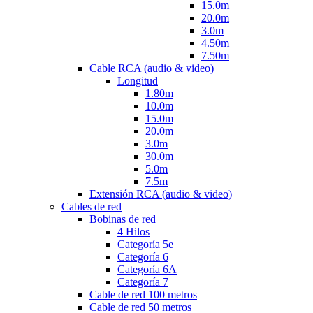
15.0m
20.0m
3.0m
4.50m
7.50m
Cable RCA (audio & video)
Longitud
1.80m
10.0m
15.0m
20.0m
3.0m
30.0m
5.0m
7.5m
Extensión RCA (audio & video)
Cables de red
Bobinas de red
4 Hilos
Categoría 5e
Categoría 6
Categoría 6A
Categoría 7
Cable de red 100 metros
Cable de red 50 metros