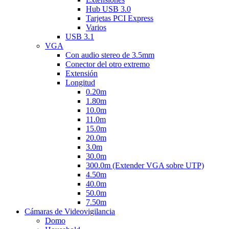
Hub USB 3.0
Tarjetas PCI Express
Varios
USB 3.1
VGA
Con audio stereo de 3.5mm
Conector del otro extremo
Extensión
Longitud
0.20m
1.80m
10.0m
11.0m
15.0m
20.0m
3.0m
30.0m
300.0m (Extender VGA sobre UTP)
4.50m
40.0m
50.0m
7.50m
Cámaras de Videovigilancia
Domo