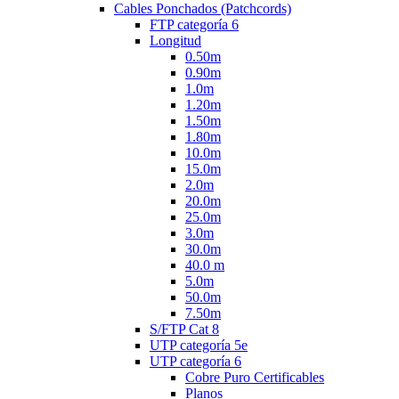
Cables Ponchados (Patchcords)
FTP categoría 6
Longitud
0.50m
0.90m
1.0m
1.20m
1.50m
1.80m
10.0m
15.0m
2.0m
20.0m
25.0m
3.0m
30.0m
40.0 m
5.0m
50.0m
7.50m
S/FTP Cat 8
UTP categoría 5e
UTP categoría 6
Cobre Puro Certificables
Planos