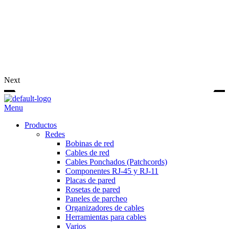
Next
Menu
Productos
Redes
Bobinas de red
Cables de red
Cables Ponchados (Patchcords)
Componentes RJ-45 y RJ-11
Placas de pared
Rosetas de pared
Paneles de parcheo
Organizadores de cables
Herramientas para cables
Varios