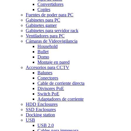
Convertidores
Coples
Fuentes de poder para PC
Gabinetes para PC
Gabinetes gamer
Gabinetes para servidor rack
Ventiladores para PC
Cámaras de Videovigilancia
Household
Bullet
Domo
Montaje en pared
Accesorios para CCTV
Balunes
Conectores
Cable de corriente directa
Divisores PoE
Switch PoE
Adaptadores de corriente
HDD Enclosures
SSD Enclosures
Docking station
USB
USB 2.0
Cables para impresora