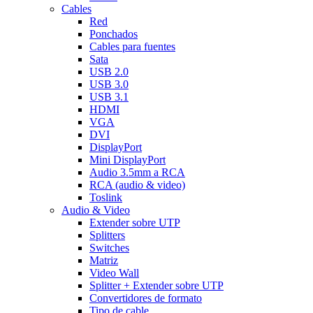
Cables
Red
Ponchados
Cables para fuentes
Sata
USB 2.0
USB 3.0
USB 3.1
HDMI
VGA
DVI
DisplayPort
Mini DisplayPort
Audio 3.5mm a RCA
RCA (audio & video)
Toslink
Audio & Video
Extender sobre UTP
Splitters
Switches
Matriz
Video Wall
Splitter + Extender sobre UTP
Convertidores de formato
Tipo de cable