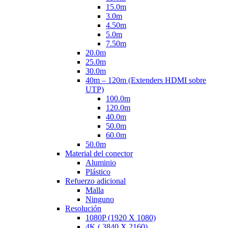
15.0m
3.0m
4.50m
5.0m
7.50m
20.0m
25.0m
30.0m
40m – 120m (Extenders HDMI sobre
UTP)
100.0m
120.0m
40.0m
50.0m
60.0m
50.0m
Material del conector
Aluminio
Plástico
Refuerzo adicional
Malla
Ninguno
Resolución
1080P (1920 X 1080)
4K ( 3840 X 2160)