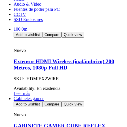
Audio & Video
Fuentes de poder para PC
CCTV
SSD Enclosures
100.0m
Add to wishlist
Compare
Quick view
Nuevo
Extensor HDMI Wireless (inalámbrico) 200
Metros, 1080p Full HD
SKU: HDMIEX2WIRE
Availability:
En existencia
Leer más
Gabinetes gamer
Add to wishlist
Compare
Quick view
Nuevo
GABINETE GAMER CUBE REFLEX