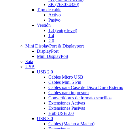
8K (7680×4320)
Tipo de cable
Activo
Pasivo
Versión
1.3 (entry level)
1.4
2.0
Mini DisplayPort & Displayport
DisplayPort
Mini DisplayPort
Sata
USB
USB 2.0
Cables Micro USB
Cables Mini 5 Pin
Cables para Case de Disco Duro Externo
Cables para impresora
Convertidores de formato sencillos
Extensiones Activas
Extensiones Pasivas
Hub USB 2.0
USB 3.0
Cables (Macho a Macho)
Extensiones