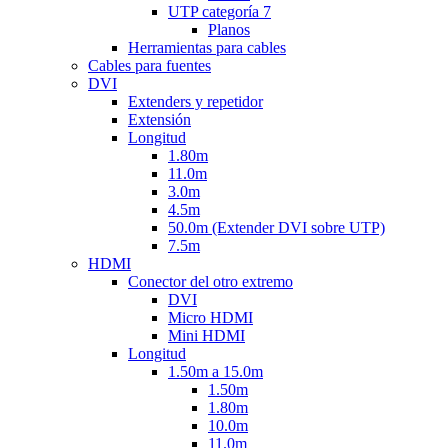
UTP categoría 7
Planos
Herramientas para cables
Cables para fuentes
DVI
Extenders y repetidor
Extensión
Longitud
1.80m
11.0m
3.0m
4.5m
50.0m (Extender DVI sobre UTP)
7.5m
HDMI
Conector del otro extremo
DVI
Micro HDMI
Mini HDMI
Longitud
1.50m a 15.0m
1.50m
1.80m
10.0m
11.0m