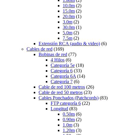
1.80m
(2)
10.0m
(2)
15.0m
(2)
20.0m
(1)
3.0m
(2)
30.0m
(1)
5.0m
(2)
7.5m
(2)
Extensión RCA (audio & video)
(6)
Cables de red
(169)
Bobinas de red
(77)
4 Hilos
(6)
Categoría 5e
(18)
Categoría 6
(33)
Categoría 6A
(14)
Categoría 7
(6)
Cable de red 100 metros
(26)
Cable de red 50 metros
(23)
Cables Ponchados (Patchcords)
(83)
FTP categoría 6
(22)
Longitud
(83)
0.50m
(6)
0.90m
(2)
1.0m
(3)
1.20m
(3)