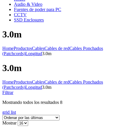
Audio & Video
Fuentes de poder para PC
CCTV
SSD Enclosures
3.0m
Home
Productos
Cables
Cables de red
Cables Ponchados
(Patchcords)
Longitud
3.0m
3.0m
Home
Productos
Cables
Cables de red
Cables Ponchados
(Patchcords)
Longitud
3.0m
Filtrar
Mostrando todos los resultados 8
grid
list
Mostrar