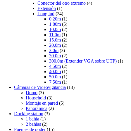
Conector del otro extremo
(4)
Extensión
(1)
Longitud
(24)
0.20m
(1)
1.80m
(5)
10.0m
(2)
11.0m
(1)
15.0m
(2)
20.0m
(2)
3.0m
(3)
30.0m
(2)
300.0m (Extender VGA sobre UTP)
(1)
4.50m
(2)
40.0m
(1)
50.0m
(1)
7.50m
(1)
Cámaras de Videovigilancia
(13)
Domo
(3)
Household
(3)
Montaje en pared
(5)
Panorámica
(2)
Docking station
(3)
1 bahía
(1)
2 bahías
(2)
Fuentes de poder
(15)