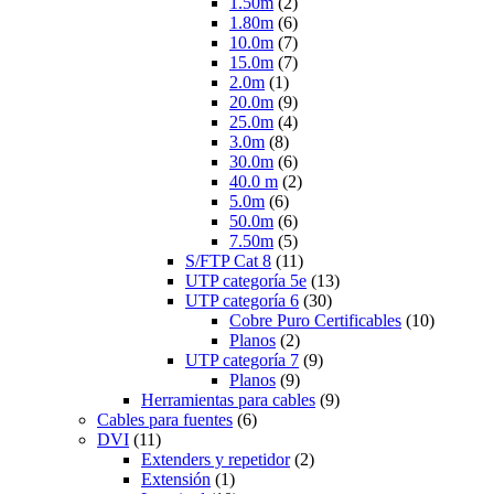
1.50m
(2)
1.80m
(6)
10.0m
(7)
15.0m
(7)
2.0m
(1)
20.0m
(9)
25.0m
(4)
3.0m
(8)
30.0m
(6)
40.0 m
(2)
5.0m
(6)
50.0m
(6)
7.50m
(5)
S/FTP Cat 8
(11)
UTP categoría 5e
(13)
UTP categoría 6
(30)
Cobre Puro Certificables
(10)
Planos
(2)
UTP categoría 7
(9)
Planos
(9)
Herramientas para cables
(9)
Cables para fuentes
(6)
DVI
(11)
Extenders y repetidor
(2)
Extensión
(1)