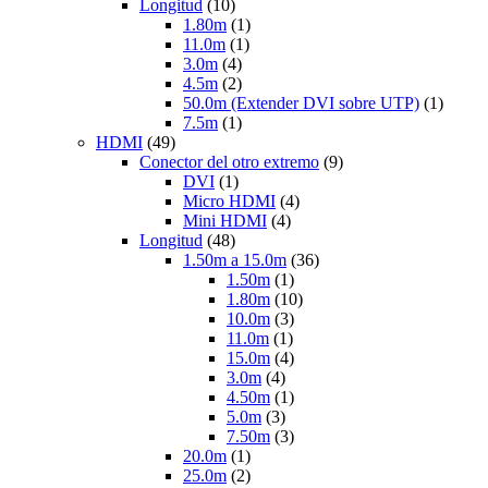
Longitud
(10)
1.80m
(1)
11.0m
(1)
3.0m
(4)
4.5m
(2)
50.0m (Extender DVI sobre UTP)
(1)
7.5m
(1)
HDMI
(49)
Conector del otro extremo
(9)
DVI
(1)
Micro HDMI
(4)
Mini HDMI
(4)
Longitud
(48)
1.50m a 15.0m
(36)
1.50m
(1)
1.80m
(10)
10.0m
(3)
11.0m
(1)
15.0m
(4)
3.0m
(4)
4.50m
(1)
5.0m
(3)
7.50m
(3)
20.0m
(1)
25.0m
(2)