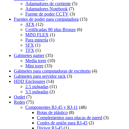
Adaptadores de corriente
(5)
Adaptadores Notebook
(7)
Fuente de poder CCTV
(3)
Fuentes de poder para computadora
(15)
ATX
(12)
Certificadas 80 plus Bronze
(6)
MINI FLEX
(1)
Para minería
(1)
SFX
(1)
TFX
(1)
Gabinetes gamer
(35)
Media torre
(10)
Mini torre
(33)
Gabinetes para computadoras de escritorio
(4)
Gabinetes para servidor rack
(3)
HDD Enclosures
(14)
2.5 pulgadas
(11)
3.5 pulgadas
(2)
Outlet
(7)
Redes
(75)
Componentes RJ-45 y RJ-11
(48)
Botas de plástico
(8)
Complementos para placas de pared
(3)
Coples de unión para RJ-45
(2)
Divisor RJ-45
(1)