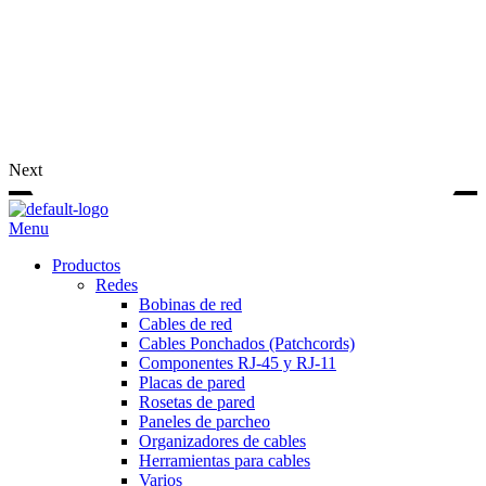
Next
Menu
Productos
Redes
Bobinas de red
Cables de red
Cables Ponchados (Patchcords)
Componentes RJ-45 y RJ-11
Placas de pared
Rosetas de pared
Paneles de parcheo
Organizadores de cables
Herramientas para cables
Varios