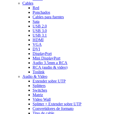
Cables
Red
Ponchados
Cables para fuentes
Sata
USB 2.0
USB 3.0
USB 3.1
HDMI
VGA
DVI
DisplayPort
Mini DisplayPort
Audio 3.5mm a RCA
RCA (audio & video)
Toslink
Audio & Video
Extender sobre UTP
Splitters
Switches
Matriz
Video Wall
Splitter + Extender sobre UTP
Convertidores de formato
Tipo de cable