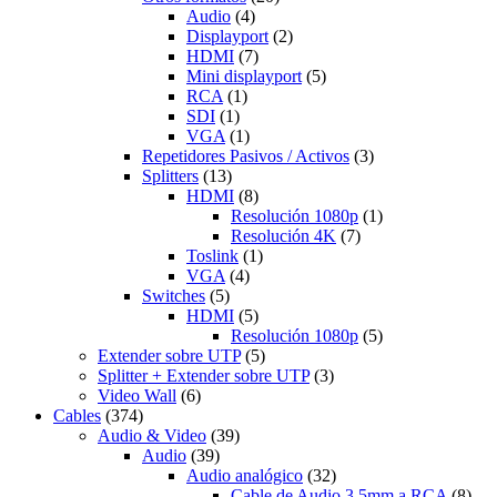
Audio
(4)
Displayport
(2)
HDMI
(7)
Mini displayport
(5)
RCA
(1)
SDI
(1)
VGA
(1)
Repetidores Pasivos / Activos
(3)
Splitters
(13)
HDMI
(8)
Resolución 1080p
(1)
Resolución 4K
(7)
Toslink
(1)
VGA
(4)
Switches
(5)
HDMI
(5)
Resolución 1080p
(5)
Extender sobre UTP
(5)
Splitter + Extender sobre UTP
(3)
Video Wall
(6)
Cables
(374)
Audio & Video
(39)
Audio
(39)
Audio analógico
(32)
Cable de Audio 3.5mm a RCA
(8)