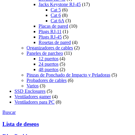
Jacks Keystone RJ-45
(17)
Cat 5
(6)
Cat 6
(8)
Cat 6A
(3)
Placas de pared
(10)
Plugs RJ-11
(1)
Plugs RJ-45
(5)
Rosetas de pared
(4)
Organizadores de cables
(2)
Paneles de parcheo
(11)
12 puertos
(4)
24 puertos
(5)
48 puertos
(2)
Pinzas de Ponchado de Impacto y Peladoras
(5)
Probadores de cables
(6)
Varios
(3)
SSD Enclosures
(5)
Ventiladores gamer
(4)
Ventiladores para PC
(8)
Buscar
Lista de deseos