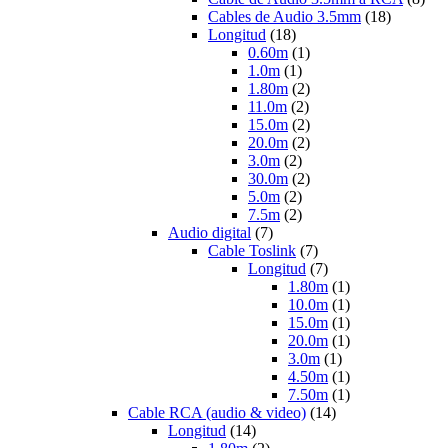
Cables de Audio 3.5mm
(18)
Longitud
(18)
0.60m
(1)
1.0m
(1)
1.80m
(2)
11.0m
(2)
15.0m
(2)
20.0m
(2)
3.0m
(2)
30.0m
(2)
5.0m
(2)
7.5m
(2)
Audio digital
(7)
Cable Toslink
(7)
Longitud
(7)
1.80m
(1)
10.0m
(1)
15.0m
(1)
20.0m
(1)
3.0m
(1)
4.50m
(1)
7.50m
(1)
Cable RCA (audio & video)
(14)
Longitud
(14)