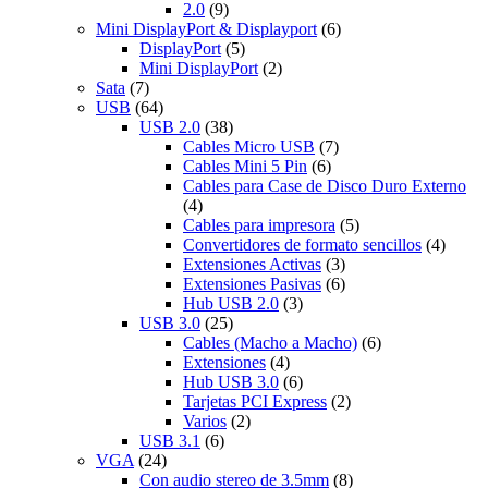
2.0
(9)
Mini DisplayPort & Displayport
(6)
DisplayPort
(5)
Mini DisplayPort
(2)
Sata
(7)
USB
(64)
USB 2.0
(38)
Cables Micro USB
(7)
Cables Mini 5 Pin
(6)
Cables para Case de Disco Duro Externo
(4)
Cables para impresora
(5)
Convertidores de formato sencillos
(4)
Extensiones Activas
(3)
Extensiones Pasivas
(6)
Hub USB 2.0
(3)
USB 3.0
(25)
Cables (Macho a Macho)
(6)
Extensiones
(4)
Hub USB 3.0
(6)
Tarjetas PCI Express
(2)
Varios
(2)
USB 3.1
(6)
VGA
(24)
Con audio stereo de 3.5mm
(8)