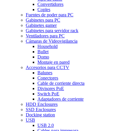
Convertidores
Coples
Fuentes de poder para PC
Gabinetes para PC
Gabinetes gamer
Gabinetes para servidor rack
Ventiladores para PC
Cámaras de Videovigilancia
Household
Bullet
Domo
Montaje en pared
Accesorios para CCTV
Balunes
Conectores
Cable de corriente directa
Divisores PoE
Switch PoE
Adaptadores de corriente
HDD Enclosures
SSD Enclosures
Docking station
USB
USB 2.0
Cables para impresora