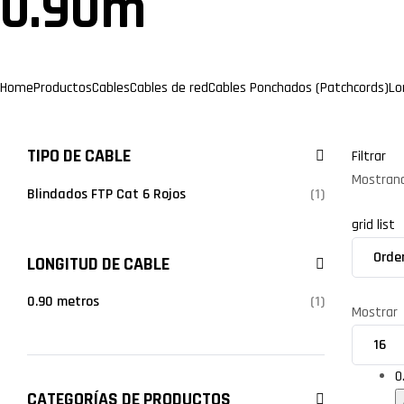
0.90m
Home
Productos
Cables
Cables de red
Cables Ponchados (Patchcords)
Lo
TIPO DE CABLE
Filtrar
Mostrand
Blindados FTP Cat 6 Rojos
(1)
grid
list
LONGITUD DE CABLE
0.90 metros
(1)
Mostrar
0
CATEGORÍAS DE PRODUCTOS