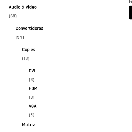
A
E
Audio & Video
(68)
Convertidores
(54)
Coples
(13)
DVI
(3)
HDMI
(8)
VGA
(5)
Matriz