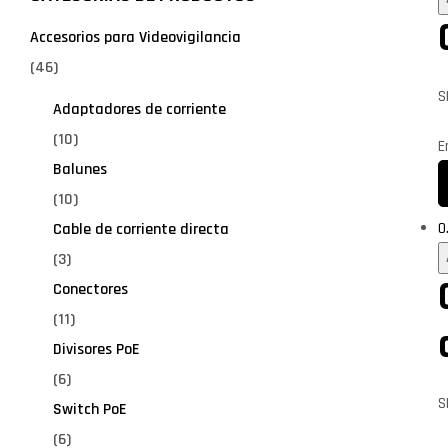
Accesorios para Videovigilancia
(46)
S
Adaptadores de corriente
(10)
A
E
Balunes
(10)
0
Cable de corriente directa
(3)
Conectores
(11)
Divisores PoE
(6)
S
Switch PoE
(6)