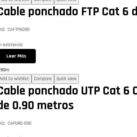
Cable ponchado FTP Cat 6 
KU: CAFTP6090
vailability:
n existencia
Leer Más
.90m
Add to wishlist
Compare
Quick view
Cable ponchado UTP Cat 6 C
de 0.90 metros
KU: CAPUR6-090