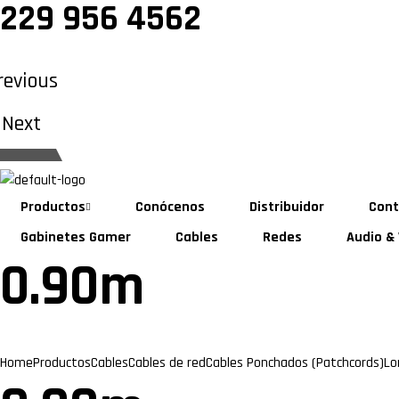
229 956 4562
revious
Next
Productos
Conócenos
Distribuidor
Cont
Gabinetes Gamer
Cables
Redes
Audio &
0.90m
Home
Productos
Cables
Cables de red
Cables Ponchados (Patchcords)
Lo