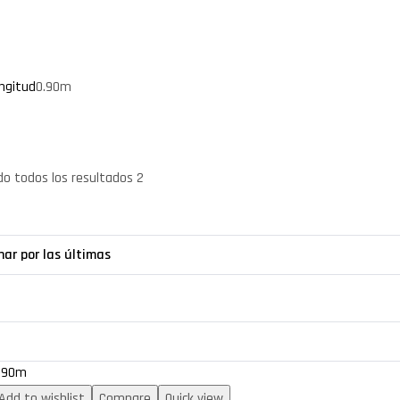
ngitud
0.90m
o todos los resultados 2
.90m
Add to wishlist
Compare
Quick view