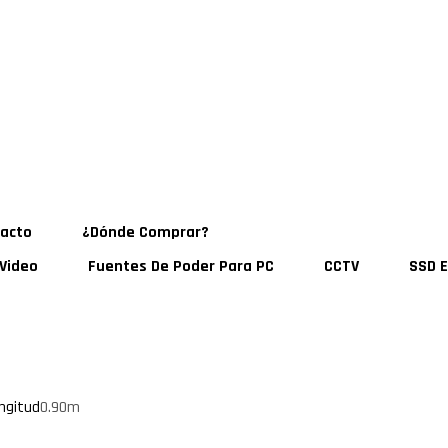
acto
¿Dónde Comprar?
 Video
Fuentes De Poder Para PC
CCTV
SSD E
ngitud
0.90m