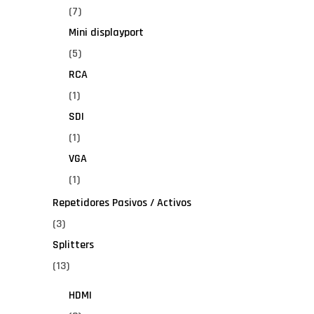
(7)
Mini displayport
(5)
RCA
(1)
SDI
(1)
VGA
(1)
Repetidores Pasivos / Activos
(3)
Splitters
(13)
HDMI