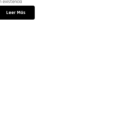
vailability:
n existencia
Leer Más