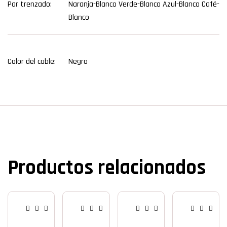
Par trenzado:
Naranja-Blanco Verde-Blanco Azul-Blanco Café-
Blanco
Color del cable:
Negro
Productos relacionados
A
A
A
F
U
U
U
U
D
D
D
E