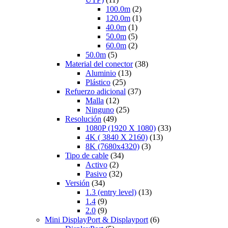
100.0m
(2)
120.0m
(1)
40.0m
(1)
50.0m
(5)
60.0m
(2)
50.0m
(5)
Material del conector
(38)
Aluminio
(13)
Plástico
(25)
Refuerzo adicional
(37)
Malla
(12)
Ninguno
(25)
Resolución
(49)
1080P (1920 X 1080)
(33)
4K ( 3840 X 2160)
(13)
8K (7680x4320)
(3)
Tipo de cable
(34)
Activo
(2)
Pasivo
(32)
Versión
(34)
1.3 (entry level)
(13)
1.4
(9)
2.0
(9)
Mini DisplayPort & Displayport
(6)