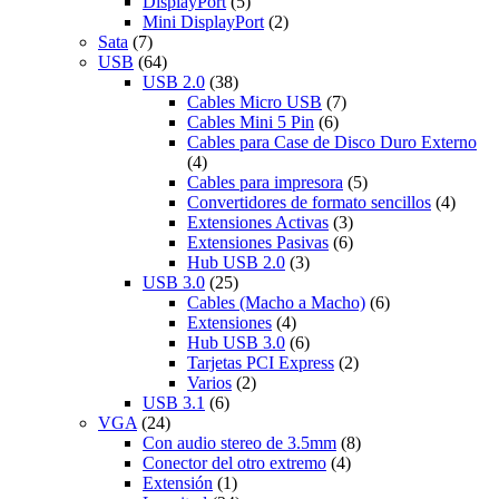
DisplayPort
(5)
Mini DisplayPort
(2)
Sata
(7)
USB
(64)
USB 2.0
(38)
Cables Micro USB
(7)
Cables Mini 5 Pin
(6)
Cables para Case de Disco Duro Externo
(4)
Cables para impresora
(5)
Convertidores de formato sencillos
(4)
Extensiones Activas
(3)
Extensiones Pasivas
(6)
Hub USB 2.0
(3)
USB 3.0
(25)
Cables (Macho a Macho)
(6)
Extensiones
(4)
Hub USB 3.0
(6)
Tarjetas PCI Express
(2)
Varios
(2)
USB 3.1
(6)
VGA
(24)
Con audio stereo de 3.5mm
(8)
Conector del otro extremo
(4)
Extensión
(1)