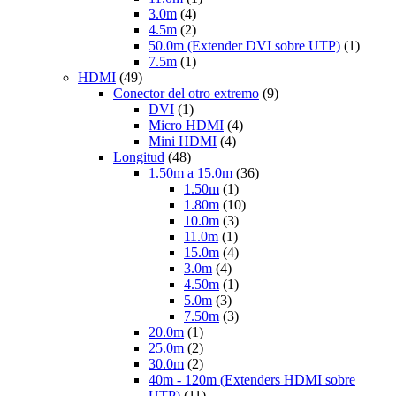
3.0m
(4)
4.5m
(2)
50.0m (Extender DVI sobre UTP)
(1)
7.5m
(1)
HDMI
(49)
Conector del otro extremo
(9)
DVI
(1)
Micro HDMI
(4)
Mini HDMI
(4)
Longitud
(48)
1.50m a 15.0m
(36)
1.50m
(1)
1.80m
(10)
10.0m
(3)
11.0m
(1)
15.0m
(4)
3.0m
(4)
4.50m
(1)
5.0m
(3)
7.50m
(3)
20.0m
(1)
25.0m
(2)
30.0m
(2)
40m - 120m (Extenders HDMI sobre
UTP)
(11)