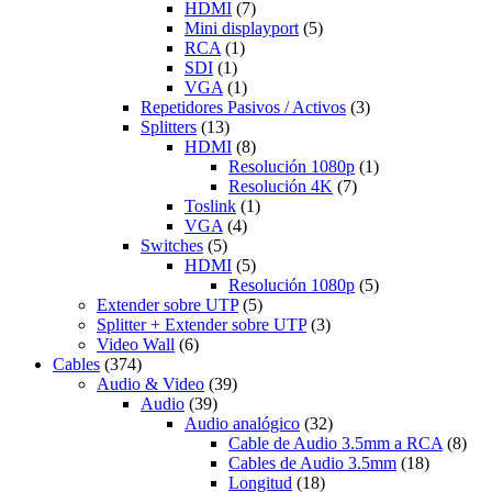
HDMI
(7)
Mini displayport
(5)
RCA
(1)
SDI
(1)
VGA
(1)
Repetidores Pasivos / Activos
(3)
Splitters
(13)
HDMI
(8)
Resolución 1080p
(1)
Resolución 4K
(7)
Toslink
(1)
VGA
(4)
Switches
(5)
HDMI
(5)
Resolución 1080p
(5)
Extender sobre UTP
(5)
Splitter + Extender sobre UTP
(3)
Video Wall
(6)
Cables
(374)
Audio & Video
(39)
Audio
(39)
Audio analógico
(32)
Cable de Audio 3.5mm a RCA
(8)
Cables de Audio 3.5mm
(18)
Longitud
(18)