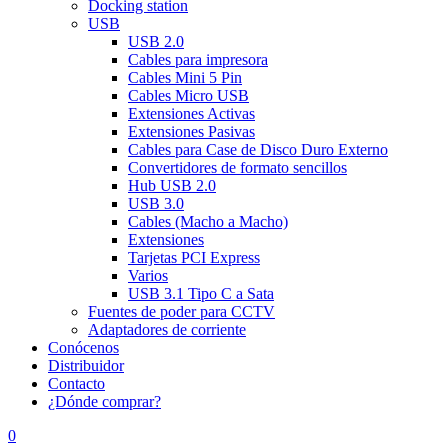
Docking station
USB
USB 2.0
Cables para impresora
Cables Mini 5 Pin
Cables Micro USB
Extensiones Activas
Extensiones Pasivas
Cables para Case de Disco Duro Externo
Convertidores de formato sencillos
Hub USB 2.0
USB 3.0
Cables (Macho a Macho)
Extensiones
Tarjetas PCI Express
Varios
USB 3.1 Tipo C a Sata
Fuentes de poder para CCTV
Adaptadores de corriente
Conócenos
Distribuidor
Contacto
¿Dónde comprar?
0