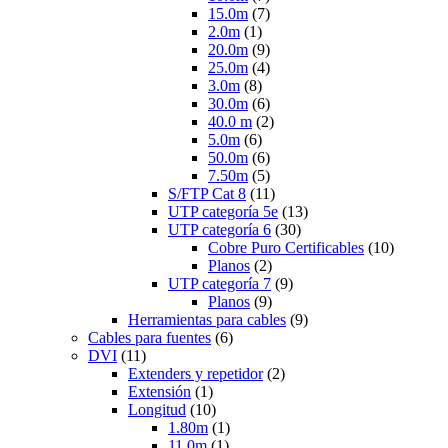
15.0m
(7)
2.0m
(1)
20.0m
(9)
25.0m
(4)
3.0m
(8)
30.0m
(6)
40.0 m
(2)
5.0m
(6)
50.0m
(6)
7.50m
(5)
S/FTP Cat 8
(11)
UTP categoría 5e
(13)
UTP categoría 6
(30)
Cobre Puro Certificables
(10)
Planos
(2)
UTP categoría 7
(9)
Planos
(9)
Herramientas para cables
(9)
Cables para fuentes
(6)
DVI
(11)
Extenders y repetidor
(2)
Extensión
(1)
Longitud
(10)
1.80m
(1)
11.0m
(1)