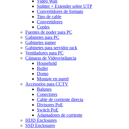
Video Wall
Splitter + Extender sobre UTP
Convertidores de formato
Tipo de cable
Convertidores
Coples
Fuentes de poder para PC
Gabinetes para PC
Gabinetes gamer
Gabinetes para servidor rack
Ventiladores para PC
Cámaras de Videovigilancia
Household
Bullet
Domo
Montaje en pared
Accesorios para CCTV
Balunes
Conectores
Cable de corriente directa
Divisores PoE
Switch PoE
Adaptadores de corriente
HDD Enclosures
SSD Enclosures