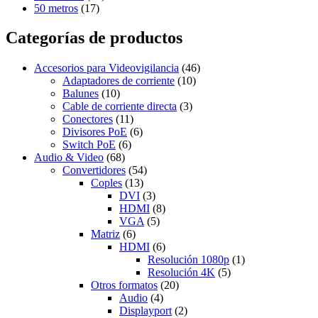
50 metros
(17)
Categorías de productos
Accesorios para Videovigilancia
(46)
Adaptadores de corriente
(10)
Balunes
(10)
Cable de corriente directa
(3)
Conectores
(11)
Divisores PoE
(6)
Switch PoE
(6)
Audio & Video
(68)
Convertidores
(54)
Coples
(13)
DVI
(3)
HDMI
(8)
VGA
(5)
Matriz
(6)
HDMI
(6)
Resolución 1080p
(1)
Resolución 4K
(5)
Otros formatos
(20)
Audio
(4)
Displayport
(2)