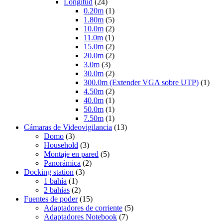
Longitud
(24)
0.20m
(1)
1.80m
(5)
10.0m
(2)
11.0m
(1)
15.0m
(2)
20.0m
(2)
3.0m
(3)
30.0m
(2)
300.0m (Extender VGA sobre UTP)
(1)
4.50m
(2)
40.0m
(1)
50.0m
(1)
7.50m
(1)
Cámaras de Videovigilancia
(13)
Domo
(3)
Household
(3)
Montaje en pared
(5)
Panorámica
(2)
Docking station
(3)
1 bahía
(1)
2 bahías
(2)
Fuentes de poder
(15)
Adaptadores de corriente
(5)
Adaptadores Notebook
(7)