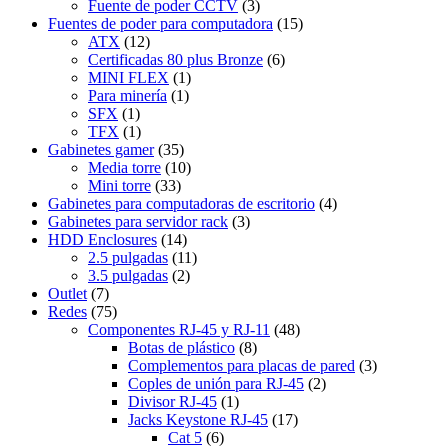
Fuente de poder CCTV
(3)
Fuentes de poder para computadora
(15)
ATX
(12)
Certificadas 80 plus Bronze
(6)
MINI FLEX
(1)
Para minería
(1)
SFX
(1)
TFX
(1)
Gabinetes gamer
(35)
Media torre
(10)
Mini torre
(33)
Gabinetes para computadoras de escritorio
(4)
Gabinetes para servidor rack
(3)
HDD Enclosures
(14)
2.5 pulgadas
(11)
3.5 pulgadas
(2)
Outlet
(7)
Redes
(75)
Componentes RJ-45 y RJ-11
(48)
Botas de plástico
(8)
Complementos para placas de pared
(3)
Coples de unión para RJ-45
(2)
Divisor RJ-45
(1)
Jacks Keystone RJ-45
(17)
Cat 5
(6)