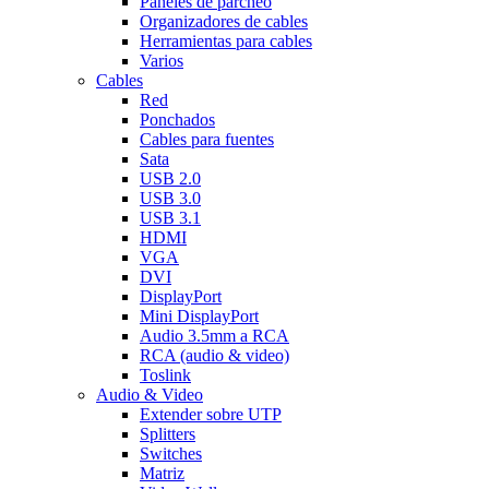
Paneles de parcheo
Organizadores de cables
Herramientas para cables
Varios
Cables
Red
Ponchados
Cables para fuentes
Sata
USB 2.0
USB 3.0
USB 3.1
HDMI
VGA
DVI
DisplayPort
Mini DisplayPort
Audio 3.5mm a RCA
RCA (audio & video)
Toslink
Audio & Video
Extender sobre UTP
Splitters
Switches
Matriz