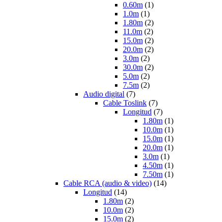
0.60m
(1)
1.0m
(1)
1.80m
(2)
11.0m
(2)
15.0m
(2)
20.0m
(2)
3.0m
(2)
30.0m
(2)
5.0m
(2)
7.5m
(2)
Audio digital
(7)
Cable Toslink
(7)
Longitud
(7)
1.80m
(1)
10.0m
(1)
15.0m
(1)
20.0m
(1)
3.0m
(1)
4.50m
(1)
7.50m
(1)
Cable RCA (audio & video)
(14)
Longitud
(14)
1.80m
(2)
10.0m
(2)
15.0m
(2)