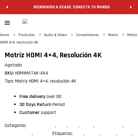
BIENVENIDO A XCASE. CONECTA TU MUNDO
Home
Productos
Audio & Video
Convertidores
Matriz
Matriz
HDMI 4×4, resolución 4K
Matriz HDMI 4×4, Resolución 4K
Agotado
SKU:
HDMIMAT4K-4X4
Tipo: Matriz HDMI 4×4, resolución 4K
Free delivery
over 00
30 Days Return
Period
Customer
support
Categorías
Convertidores
,
HDMI
,
HDMI
,
Matriz
,
Resolución 4K
,
Resolución 4K
,
Splitters
Etiquetas:
hdmi
,
matriz
,
splitter
,
switch
,