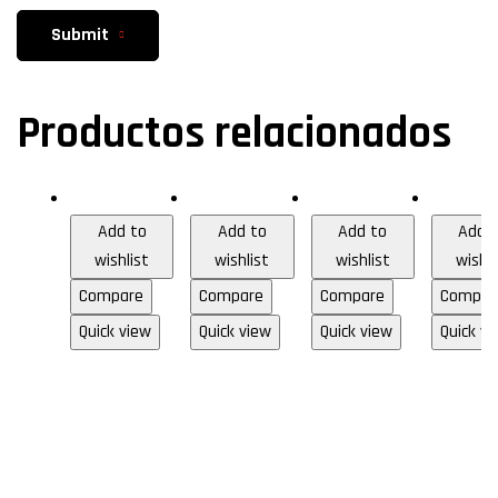
Submit
Productos relacionados
HDMI
HDMI
HDMI
HDMI
Add to
Add to
Add to
Add 
wishlist
wishlist
wishlist
wishli
Compare
Compare
Compare
Compar
Quick view
Quick view
Quick view
Quick vi
Cable
Cable
Cable
Cab
HDMI
HDMI
HDMI
HD
Versi
Versi
Versi
Ver