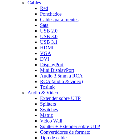
Cables
Red
Ponchados
Cables para fuentes
Sata
USB 2.0
USB 3.0
USB 3.1
HDMI
VGA
DVI
DisplayPort
Mini DisplayPort
Audio 3.5mm a RCA
RCA (audio & video)
Toslink
Audio & Video
Extender sobre UTP
Splitters
Switches
Matriz
Video Wall
Splitter + Extender sobre UTP
Convertidores de formato
Tipo de cable