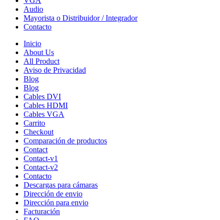
VGA
Audio
Mayorista o Distribuidor / Integrador
Contacto
Inicio
About Us
All Product
Aviso de Privacidad
Blog
Blog
Cables DVI
Cables HDMI
Cables VGA
Carrito
Checkout
Comparación de productos
Contact
Contact-v1
Contact-v2
Contacto
Descargas para cámaras
Dirección de envio
Dirección para envio
Facturación