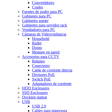
Convertidores
Coples
Fuentes de poder para PC
Gabinetes para PC
Gabinetes gamer
Gabinetes para servidor rack
Ventiladores para PC
Cámaras de Videovigilancia
Household
Bullet
Domo
Montaje en pared
Accesorios para CCTV
Balunes
Conectores
Cable de corriente directa
Divisores PoE
Switch PoE
Adaptadores de corriente
HDD Enclosures
SSD Enclosures
Docking station
USB
USB 2.0
Cables para impresora