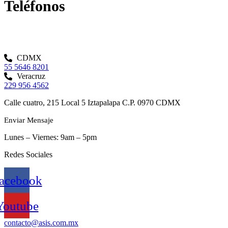
Teléfonos
CDMX
55 5646 8201
Veracruz
229 956 4562
Calle cuatro, 215 Local 5 Iztapalapa C.P. 0970 CDMX
Enviar Mensaje
Lunes – Viernes: 9am – 5pm
Redes Sociales
acebook
Youtube
contacto@asis.com.mx