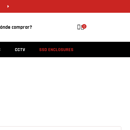
CDMX 55 5646 8201 | VERACRUZ 229 956 
ónde comprar?
0
C
CCTV
SSD ENCLOSURES