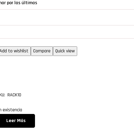
abinetes para servidor rack
Add to wishlist
Compare
Quick view
Juego de 2 barras
estabilizadoras para rack 
KU: RACK10
n existencia
Leer Más