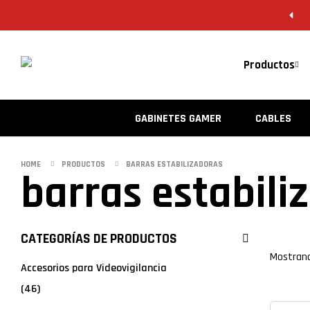
Productos
GABINETES GAMER
CABLES
HOME
PRODUCTOS
BARRAS ESTABILIZADORAS
barras estabili
CATEGORÍAS DE PRODUCTOS
Filtrar
Mostrand
Accesorios para Videovigilancia
(46)
grid
l