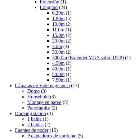
Extensión
(1)
Longitud
(24)
0.20m
(1)
1.80m
(5)
10.0m
(2)
11.0m
(1)
15.0m
(2)
20.0m
(2)
3.0m
(3)
30.0m
(2)
300.0m (Extender VGA sobre UTP)
(1)
4.50m
(2)
40.0m
(1)
50.0m
(1)
7.50m
(1)
Cámaras de Videovigilancia
(13)
Domo
(3)
Household
(3)
Montaje en pared
(5)
Panorámica
(2)
Docking station
(3)
1 bahía
(1)
2 bahías
(2)
Fuentes de poder
(15)
Adaptadores de corriente
(5)