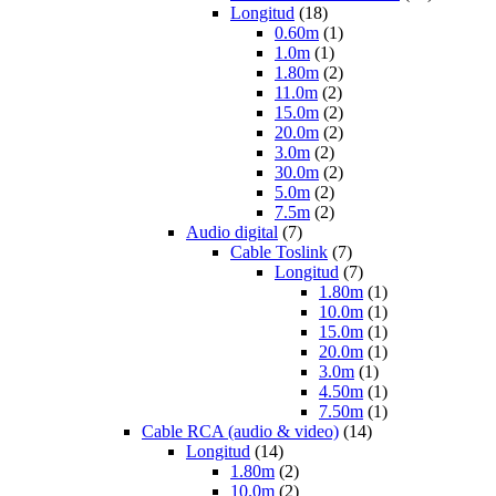
Longitud
(18)
0.60m
(1)
1.0m
(1)
1.80m
(2)
11.0m
(2)
15.0m
(2)
20.0m
(2)
3.0m
(2)
30.0m
(2)
5.0m
(2)
7.5m
(2)
Audio digital
(7)
Cable Toslink
(7)
Longitud
(7)
1.80m
(1)
10.0m
(1)
15.0m
(1)
20.0m
(1)
3.0m
(1)
4.50m
(1)
7.50m
(1)
Cable RCA (audio & video)
(14)
Longitud
(14)
1.80m
(2)
10.0m
(2)