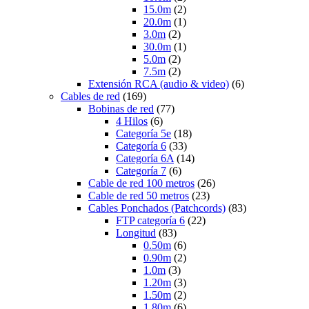
15.0m
(2)
20.0m
(1)
3.0m
(2)
30.0m
(1)
5.0m
(2)
7.5m
(2)
Extensión RCA (audio & video)
(6)
Cables de red
(169)
Bobinas de red
(77)
4 Hilos
(6)
Categoría 5e
(18)
Categoría 6
(33)
Categoría 6A
(14)
Categoría 7
(6)
Cable de red 100 metros
(26)
Cable de red 50 metros
(23)
Cables Ponchados (Patchcords)
(83)
FTP categoría 6
(22)
Longitud
(83)
0.50m
(6)
0.90m
(2)
1.0m
(3)
1.20m
(3)
1.50m
(2)
1.80m
(6)