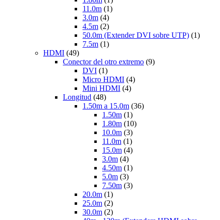
11.0m
(1)
3.0m
(4)
4.5m
(2)
50.0m (Extender DVI sobre UTP)
(1)
7.5m
(1)
HDMI
(49)
Conector del otro extremo
(9)
DVI
(1)
Micro HDMI
(4)
Mini HDMI
(4)
Longitud
(48)
1.50m a 15.0m
(36)
1.50m
(1)
1.80m
(10)
10.0m
(3)
11.0m
(1)
15.0m
(4)
3.0m
(4)
4.50m
(1)
5.0m
(3)
7.50m
(3)
20.0m
(1)
25.0m
(2)
30.0m
(2)