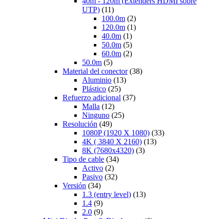
40m - 120m (Extenders HDMI sobre
UTP)
(11)
100.0m
(2)
120.0m
(1)
40.0m
(1)
50.0m
(5)
60.0m
(2)
50.0m
(5)
Material del conector
(38)
Aluminio
(13)
Plástico
(25)
Refuerzo adicional
(37)
Malla
(12)
Ninguno
(25)
Resolución
(49)
1080P (1920 X 1080)
(33)
4K ( 3840 X 2160)
(13)
8K (7680x4320)
(3)
Tipo de cable
(34)
Activo
(2)
Pasivo
(32)
Versión
(34)
1.3 (entry level)
(13)
1.4
(9)
2.0
(9)