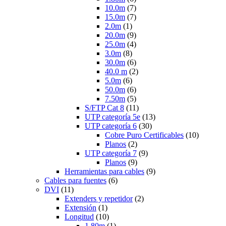
10.0m
(7)
15.0m
(7)
2.0m
(1)
20.0m
(9)
25.0m
(4)
3.0m
(8)
30.0m
(6)
40.0 m
(2)
5.0m
(6)
50.0m
(6)
7.50m
(5)
S/FTP Cat 8
(11)
UTP categoría 5e
(13)
UTP categoría 6
(30)
Cobre Puro Certificables
(10)
Planos
(2)
UTP categoría 7
(9)
Planos
(9)
Herramientas para cables
(9)
Cables para fuentes
(6)
DVI
(11)
Extenders y repetidor
(2)
Extensión
(1)
Longitud
(10)
1.80m
(1)