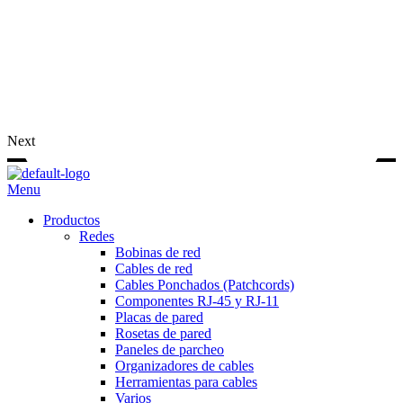
Next
Menu
Productos
Redes
Bobinas de red
Cables de red
Cables Ponchados (Patchcords)
Componentes RJ-45 y RJ-11
Placas de pared
Rosetas de pared
Paneles de parcheo
Organizadores de cables
Herramientas para cables
Varios