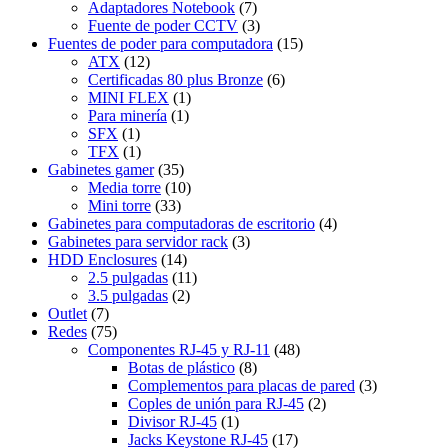
Adaptadores Notebook
(7)
Fuente de poder CCTV
(3)
Fuentes de poder para computadora
(15)
ATX
(12)
Certificadas 80 plus Bronze
(6)
MINI FLEX
(1)
Para minería
(1)
SFX
(1)
TFX
(1)
Gabinetes gamer
(35)
Media torre
(10)
Mini torre
(33)
Gabinetes para computadoras de escritorio
(4)
Gabinetes para servidor rack
(3)
HDD Enclosures
(14)
2.5 pulgadas
(11)
3.5 pulgadas
(2)
Outlet
(7)
Redes
(75)
Componentes RJ-45 y RJ-11
(48)
Botas de plástico
(8)
Complementos para placas de pared
(3)
Coples de unión para RJ-45
(2)
Divisor RJ-45
(1)
Jacks Keystone RJ-45
(17)