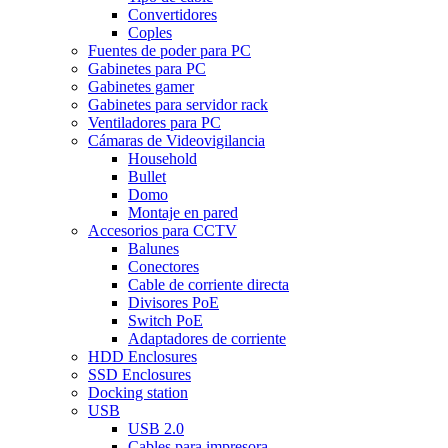
Convertidores
Coples
Fuentes de poder para PC
Gabinetes para PC
Gabinetes gamer
Gabinetes para servidor rack
Ventiladores para PC
Cámaras de Videovigilancia
Household
Bullet
Domo
Montaje en pared
Accesorios para CCTV
Balunes
Conectores
Cable de corriente directa
Divisores PoE
Switch PoE
Adaptadores de corriente
HDD Enclosures
SSD Enclosures
Docking station
USB
USB 2.0
Cables para impresora