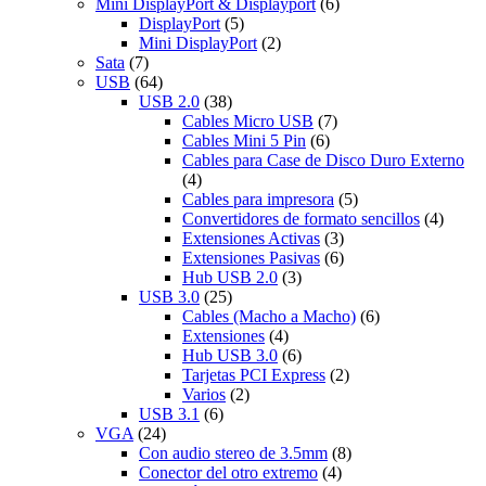
Mini DisplayPort & Displayport
(6)
DisplayPort
(5)
Mini DisplayPort
(2)
Sata
(7)
USB
(64)
USB 2.0
(38)
Cables Micro USB
(7)
Cables Mini 5 Pin
(6)
Cables para Case de Disco Duro Externo
(4)
Cables para impresora
(5)
Convertidores de formato sencillos
(4)
Extensiones Activas
(3)
Extensiones Pasivas
(6)
Hub USB 2.0
(3)
USB 3.0
(25)
Cables (Macho a Macho)
(6)
Extensiones
(4)
Hub USB 3.0
(6)
Tarjetas PCI Express
(2)
Varios
(2)
USB 3.1
(6)
VGA
(24)
Con audio stereo de 3.5mm
(8)
Conector del otro extremo
(4)