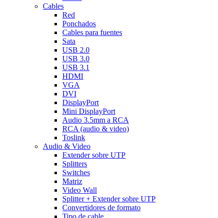
Cables
Red
Ponchados
Cables para fuentes
Sata
USB 2.0
USB 3.0
USB 3.1
HDMI
VGA
DVI
DisplayPort
Mini DisplayPort
Audio 3.5mm a RCA
RCA (audio & video)
Toslink
Audio & Video
Extender sobre UTP
Splitters
Switches
Matriz
Video Wall
Splitter + Extender sobre UTP
Convertidores de formato
Tipo de cable