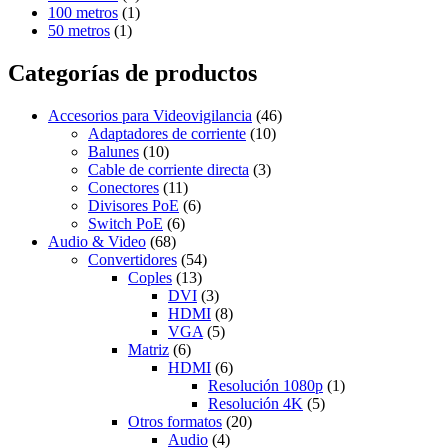
100 metros
(1)
50 metros
(1)
Categorías de productos
Accesorios para Videovigilancia
(46)
Adaptadores de corriente
(10)
Balunes
(10)
Cable de corriente directa
(3)
Conectores
(11)
Divisores PoE
(6)
Switch PoE
(6)
Audio & Video
(68)
Convertidores
(54)
Coples
(13)
DVI
(3)
HDMI
(8)
VGA
(5)
Matriz
(6)
HDMI
(6)
Resolución 1080p
(1)
Resolución 4K
(5)
Otros formatos
(20)
Audio
(4)