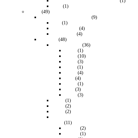
50.0m (Extender DVI sobre UTP)
(1)
7.5m
(1)
HDMI
(49)
Conector del otro extremo
(9)
DVI
(1)
Micro HDMI
(4)
Mini HDMI
(4)
Longitud
(48)
1.50m a 15.0m
(36)
1.50m
(1)
1.80m
(10)
10.0m
(3)
11.0m
(1)
15.0m
(4)
3.0m
(4)
4.50m
(1)
5.0m
(3)
7.50m
(3)
20.0m
(1)
25.0m
(2)
30.0m
(2)
40m - 120m (Extenders HDMI sobre
UTP)
(11)
100.0m
(2)
120.0m
(1)