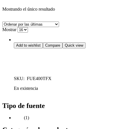
Mostrando el único resultado
grid
list
Mostrar
Fuentes de poder para computadora
Add to wishlist
Compare
Quick view
Fuente de poder TFX de 400 Watts
SKU: FUE400TFX
En existencia
Leer más
Tipo de fuente
TFX
(1)