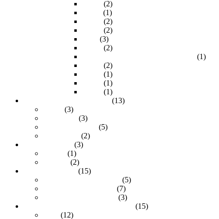
10.0m
(2)
11.0m
(1)
15.0m
(2)
20.0m
(2)
3.0m
(3)
30.0m
(2)
300.0m (Extender VGA sobre UTP)
(1)
4.50m
(2)
40.0m
(1)
50.0m
(1)
7.50m
(1)
Cámaras de Videovigilancia
(13)
Domo
(3)
Household
(3)
Montaje en pared
(5)
Panorámica
(2)
Docking station
(3)
1 bahía
(1)
2 bahías
(2)
Fuentes de poder
(15)
Adaptadores de corriente
(5)
Adaptadores Notebook
(7)
Fuente de poder CCTV
(3)
Fuentes de poder para computadora
(15)
ATX
(12)