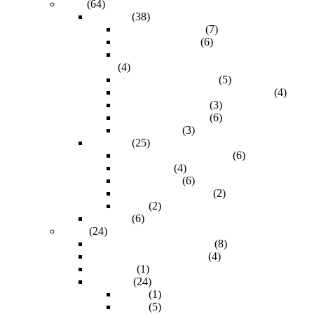
USB
(64)
USB 2.0
(38)
Cables Micro USB
(7)
Cables Mini 5 Pin
(6)
Cables para Case de Disco Duro Externo
(4)
Cables para impresora
(5)
Convertidores de formato sencillos
(4)
Extensiones Activas
(3)
Extensiones Pasivas
(6)
Hub USB 2.0
(3)
USB 3.0
(25)
Cables (Macho a Macho)
(6)
Extensiones
(4)
Hub USB 3.0
(6)
Tarjetas PCI Express
(2)
Varios
(2)
USB 3.1
(6)
VGA
(24)
Con audio stereo de 3.5mm
(8)
Conector del otro extremo
(4)
Extensión
(1)
Longitud
(24)
0.20m
(1)
1.80m
(5)