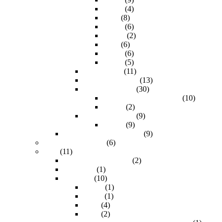
25.0m
(4)
3.0m
(8)
30.0m
(6)
40.0 m
(2)
5.0m
(6)
50.0m
(6)
7.50m
(5)
S/FTP Cat 8
(11)
UTP categoría 5e
(13)
UTP categoría 6
(30)
Cobre Puro Certificables
(10)
Planos
(2)
UTP categoría 7
(9)
Planos
(9)
Herramientas para cables
(9)
Cables para fuentes
(6)
DVI
(11)
Extenders y repetidor
(2)
Extensión
(1)
Longitud
(10)
1.80m
(1)
11.0m
(1)
3.0m
(4)
4.5m
(2)