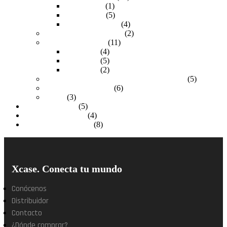
Plugs RJ-11
(1)
Plugs RJ-45
(5)
Rosetas de pared
(4)
Organizadores de cables
(2)
Paneles de parcheo
(11)
12 puertos
(4)
24 puertos
(5)
48 puertos
(2)
Pinzas de Ponchado de Impacto y Peladoras
(5)
Probadores de cables
(6)
Varios
(3)
SSD Enclosures
(5)
Ventiladores gamer
(4)
Ventiladores para PC
(8)
Xcase. Conecta tu mundo
Conócenos
Distribuidor
Contacto
¿Dónde comprar?