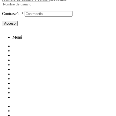
Contraseña
*
Acceso
¿Perdiste tu contraseña?
Menú
Conócenos
Redes
Fuentes de poder para computadora
Gabinetes gamer
Cámaras de Videovigilancia
SSD Enclosures
Cables
HDMI
VGA
Audio
Mayorista o Distribuidor / Integrador
Contacto
Inicio
About Us
All Product