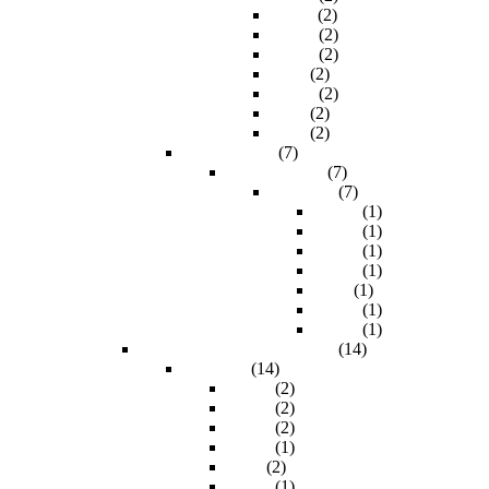
11.0m
(2)
15.0m
(2)
20.0m
(2)
3.0m
(2)
30.0m
(2)
5.0m
(2)
7.5m
(2)
Audio digital
(7)
Cable Toslink
(7)
Longitud
(7)
1.80m
(1)
10.0m
(1)
15.0m
(1)
20.0m
(1)
3.0m
(1)
4.50m
(1)
7.50m
(1)
Cable RCA (audio & video)
(14)
Longitud
(14)
1.80m
(2)
10.0m
(2)
15.0m
(2)
20.0m
(1)
3.0m
(2)
30.0m
(1)