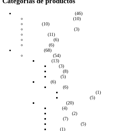
Categorías de productos
Accesorios para Videovigilancia
(46)
Adaptadores de corriente
(10)
Balunes
(10)
Cable de corriente directa
(3)
Conectores
(11)
Divisores PoE
(6)
Switch PoE
(6)
Audio & Video
(68)
Convertidores
(54)
Coples
(13)
DVI
(3)
HDMI
(8)
VGA
(5)
Matriz
(6)
HDMI
(6)
Resolución 1080p
(1)
Resolución 4K
(5)
Otros formatos
(20)
Audio
(4)
Displayport
(2)
HDMI
(7)
Mini displayport
(5)
RCA
(1)