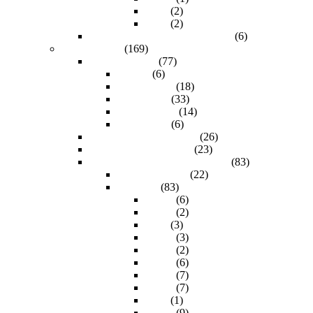
5.0m
(2)
7.5m
(2)
Extensión RCA (audio & video)
(6)
Cables de red
(169)
Bobinas de red
(77)
4 Hilos
(6)
Categoría 5e
(18)
Categoría 6
(33)
Categoría 6A
(14)
Categoría 7
(6)
Cable de red 100 metros
(26)
Cable de red 50 metros
(23)
Cables Ponchados (Patchcords)
(83)
FTP categoría 6
(22)
Longitud
(83)
0.50m
(6)
0.90m
(2)
1.0m
(3)
1.20m
(3)
1.50m
(2)
1.80m
(6)
10.0m
(7)
15.0m
(7)
2.0m
(1)
20.0m
(9)