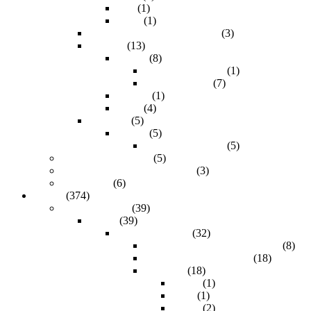
SDI
(1)
VGA
(1)
Repetidores Pasivos / Activos
(3)
Splitters
(13)
HDMI
(8)
Resolución 1080p
(1)
Resolución 4K
(7)
Toslink
(1)
VGA
(4)
Switches
(5)
HDMI
(5)
Resolución 1080p
(5)
Extender sobre UTP
(5)
Splitter + Extender sobre UTP
(3)
Video Wall
(6)
Cables
(374)
Audio & Video
(39)
Audio
(39)
Audio analógico
(32)
Cable de Audio 3.5mm a RCA
(8)
Cables de Audio 3.5mm
(18)
Longitud
(18)
0.60m
(1)
1.0m
(1)
1.80m
(2)