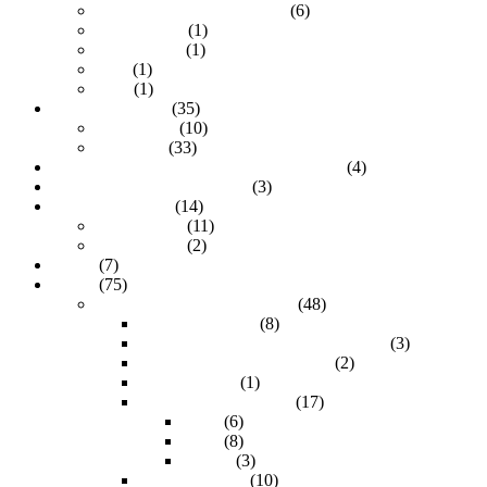
Certificadas 80 plus Bronze
(6)
MINI FLEX
(1)
Para minería
(1)
SFX
(1)
TFX
(1)
Gabinetes gamer
(35)
Media torre
(10)
Mini torre
(33)
Gabinetes para computadoras de escritorio
(4)
Gabinetes para servidor rack
(3)
HDD Enclosures
(14)
2.5 pulgadas
(11)
3.5 pulgadas
(2)
Outlet
(7)
Redes
(75)
Componentes RJ-45 y RJ-11
(48)
Botas de plástico
(8)
Complementos para placas de pared
(3)
Coples de unión para RJ-45
(2)
Divisor RJ-45
(1)
Jacks Keystone RJ-45
(17)
Cat 5
(6)
Cat 6
(8)
Cat 6A
(3)
Placas de pared
(10)