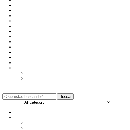
Lo más vendido
Lo más visto
Mayorista o Distribuidor / Integrador
Mi cuenta
My Account
Nosotros
Pedido
Productos nuevos
Shop
Shop
Terms and Conditions
Track your Order
WooCommerce Shortcodes
Best Selling Products
Featured Products
Buscar
Categories
All category
Accesorios para Videovigilancia
Adaptadores de corriente
Balunes