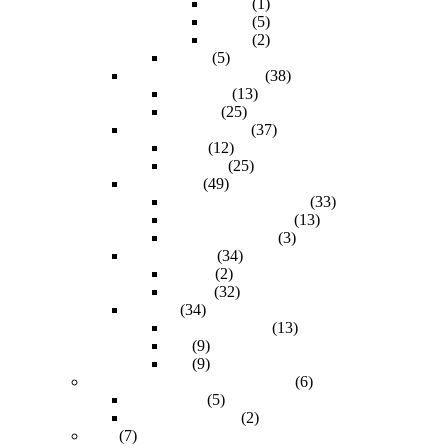
40.0m
(1)
50.0m
(5)
60.0m
(2)
50.0m
(5)
Material del conector
(38)
Aluminio
(13)
Plástico
(25)
Refuerzo adicional
(37)
Malla
(12)
Ninguno
(25)
Resolución
(49)
1080P (1920 X 1080)
(33)
4K ( 3840 X 2160)
(13)
8K (7680x4320)
(3)
Tipo de cable
(34)
Activo
(2)
Pasivo
(32)
Versión
(34)
1.3 (entry level)
(13)
1.4
(9)
2.0
(9)
Mini DisplayPort & Displayport
(6)
DisplayPort
(5)
Mini DisplayPort
(2)
Sata
(7)