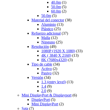
40.0m
(1)
50.0m
(5)
60.0m
(2)
50.0m
(5)
Material del conector
(38)
Aluminio
(13)
Plástico
(25)
Refuerzo adicional
(37)
Malla
(12)
Ninguno
(25)
Resolución
(49)
1080P (1920 X 1080)
(33)
4K ( 3840 X 2160)
(13)
8K (7680x4320)
(3)
Tipo de cable
(34)
Activo
(2)
Pasivo
(32)
Versión
(34)
1.3 (entry level)
(13)
1.4
(9)
2.0
(9)
Mini DisplayPort & Displayport
(6)
DisplayPort
(5)
Mini DisplayPort
(2)
Sata
(7)