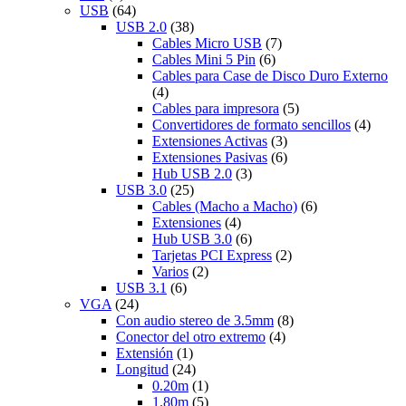
USB
(64)
USB 2.0
(38)
Cables Micro USB
(7)
Cables Mini 5 Pin
(6)
Cables para Case de Disco Duro Externo
(4)
Cables para impresora
(5)
Convertidores de formato sencillos
(4)
Extensiones Activas
(3)
Extensiones Pasivas
(6)
Hub USB 2.0
(3)
USB 3.0
(25)
Cables (Macho a Macho)
(6)
Extensiones
(4)
Hub USB 3.0
(6)
Tarjetas PCI Express
(2)
Varios
(2)
USB 3.1
(6)
VGA
(24)
Con audio stereo de 3.5mm
(8)
Conector del otro extremo
(4)
Extensión
(1)
Longitud
(24)
0.20m
(1)
1.80m
(5)