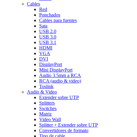
Cables
Red
Ponchados
Cables para fuentes
Sata
USB 2.0
USB 3.0
USB 3.1
HDMI
VGA
DVI
DisplayPort
Mini DisplayPort
Audio 3.5mm a RCA
RCA (audio & video)
Toslink
Audio & Video
Extender sobre UTP
Splitters
Switches
Matriz
Video Wall
Splitter + Extender sobre UTP
Convertidores de formato
Tipo de cable