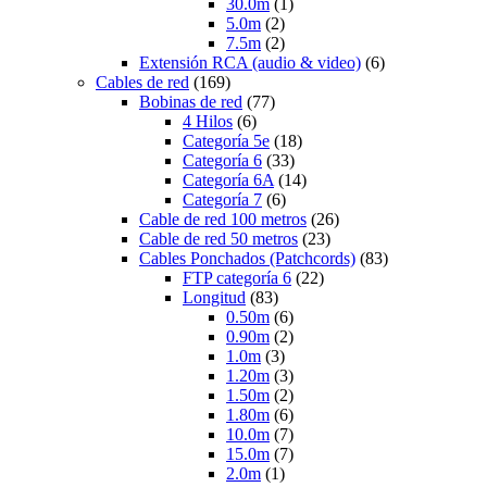
30.0m
(1)
5.0m
(2)
7.5m
(2)
Extensión RCA (audio & video)
(6)
Cables de red
(169)
Bobinas de red
(77)
4 Hilos
(6)
Categoría 5e
(18)
Categoría 6
(33)
Categoría 6A
(14)
Categoría 7
(6)
Cable de red 100 metros
(26)
Cable de red 50 metros
(23)
Cables Ponchados (Patchcords)
(83)
FTP categoría 6
(22)
Longitud
(83)
0.50m
(6)
0.90m
(2)
1.0m
(3)
1.20m
(3)
1.50m
(2)
1.80m
(6)
10.0m
(7)
15.0m
(7)
2.0m
(1)