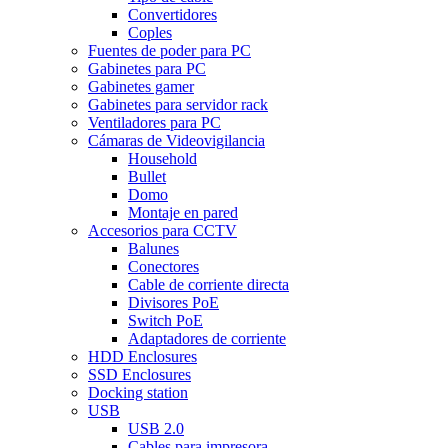
Convertidores
Coples
Fuentes de poder para PC
Gabinetes para PC
Gabinetes gamer
Gabinetes para servidor rack
Ventiladores para PC
Cámaras de Videovigilancia
Household
Bullet
Domo
Montaje en pared
Accesorios para CCTV
Balunes
Conectores
Cable de corriente directa
Divisores PoE
Switch PoE
Adaptadores de corriente
HDD Enclosures
SSD Enclosures
Docking station
USB
USB 2.0
Cables para impresora