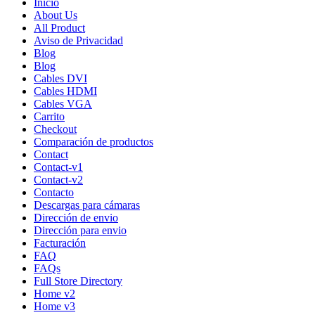
Inicio
About Us
All Product
Aviso de Privacidad
Blog
Blog
Cables DVI
Cables HDMI
Cables VGA
Carrito
Checkout
Comparación de productos
Contact
Contact-v1
Contact-v2
Contacto
Descargas para cámaras
Dirección de envio
Dirección para envio
Facturación
FAQ
FAQs
Full Store Directory
Home v2
Home v3