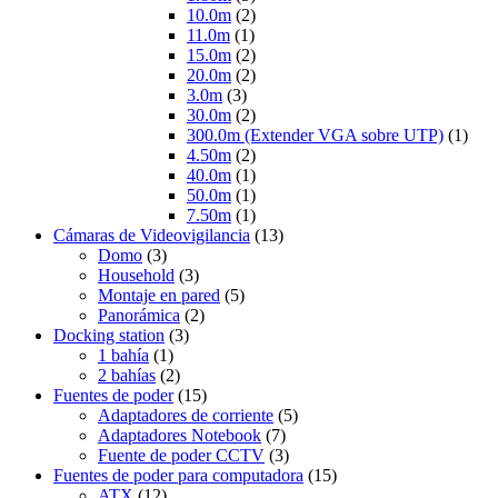
10.0m
(2)
11.0m
(1)
15.0m
(2)
20.0m
(2)
3.0m
(3)
30.0m
(2)
300.0m (Extender VGA sobre UTP)
(1)
4.50m
(2)
40.0m
(1)
50.0m
(1)
7.50m
(1)
Cámaras de Videovigilancia
(13)
Domo
(3)
Household
(3)
Montaje en pared
(5)
Panorámica
(2)
Docking station
(3)
1 bahía
(1)
2 bahías
(2)
Fuentes de poder
(15)
Adaptadores de corriente
(5)
Adaptadores Notebook
(7)
Fuente de poder CCTV
(3)
Fuentes de poder para computadora
(15)
ATX
(12)