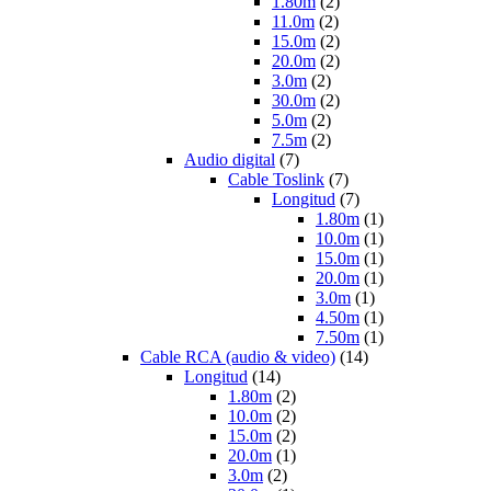
1.80m
(2)
11.0m
(2)
15.0m
(2)
20.0m
(2)
3.0m
(2)
30.0m
(2)
5.0m
(2)
7.5m
(2)
Audio digital
(7)
Cable Toslink
(7)
Longitud
(7)
1.80m
(1)
10.0m
(1)
15.0m
(1)
20.0m
(1)
3.0m
(1)
4.50m
(1)
7.50m
(1)
Cable RCA (audio & video)
(14)
Longitud
(14)
1.80m
(2)
10.0m
(2)
15.0m
(2)
20.0m
(1)
3.0m
(2)