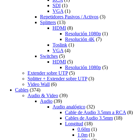
SDI
(1)
VGA
(1)
Repetidores Pasivos / Activos
(3)
Splitters
(13)
HDMI
(8)
Resolución 1080p
(1)
Resolución 4K
(7)
Toslink
(1)
VGA
(4)
Switches
(5)
HDMI
(5)
Resolución 1080p
(5)
Extender sobre UTP
(5)
Splitter + Extender sobre UTP
(3)
Video Wall
(6)
Cables
(374)
Audio & Video
(39)
Audio
(39)
Audio analógico
(32)
Cable de Audio 3.5mm a RCA
(8)
Cables de Audio 3.5mm
(18)
Longitud
(18)
0.60m
(1)
1.0m
(1)