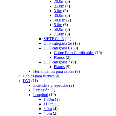
20.0m
(9)
25.0m
(4)
3.0m
(8)
30.0m
(6)
40.0 m
(2)
5.0m
(6)
50.0m
(6)
7.50m
(5)
S/FTP Cat 8
(11)
UTP categoría 5e
(13)
UTP categoría 6
(30)
Cobre Puro Certificables
(10)
Planos
(2)
UTP categoría 7
(9)
Planos
(9)
Herramientas para cables
(9)
Cables para fuentes
(6)
DVI
(11)
Extenders y repetidor
(2)
Extensión
(1)
Longitud
(10)
1.80m
(1)
11.0m
(1)
3.0m
(4)
4.5m
(2)