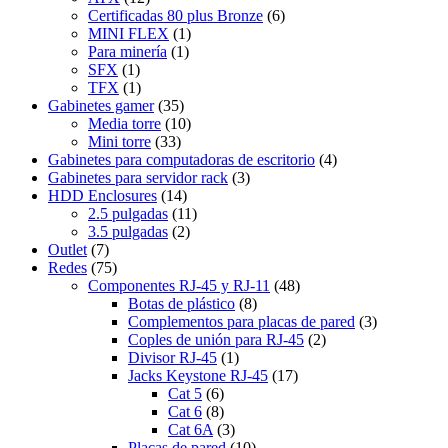
Certificadas 80 plus Bronze
(6)
MINI FLEX
(1)
Para minería
(1)
SFX
(1)
TFX
(1)
Gabinetes gamer
(35)
Media torre
(10)
Mini torre
(33)
Gabinetes para computadoras de escritorio
(4)
Gabinetes para servidor rack
(3)
HDD Enclosures
(14)
2.5 pulgadas
(11)
3.5 pulgadas
(2)
Outlet
(7)
Redes
(75)
Componentes RJ-45 y RJ-11
(48)
Botas de plástico
(8)
Complementos para placas de pared
(3)
Coples de unión para RJ-45
(2)
Divisor RJ-45
(1)
Jacks Keystone RJ-45
(17)
Cat 5
(6)
Cat 6
(8)
Cat 6A
(3)
Placas de pared
(10)