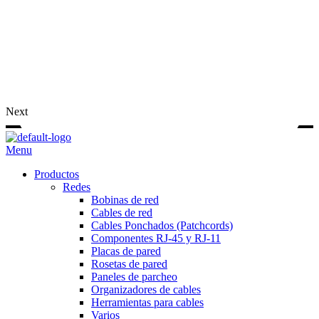
Next
Menu
Productos
Redes
Bobinas de red
Cables de red
Cables Ponchados (Patchcords)
Componentes RJ-45 y RJ-11
Placas de pared
Rosetas de pared
Paneles de parcheo
Organizadores de cables
Herramientas para cables
Varios