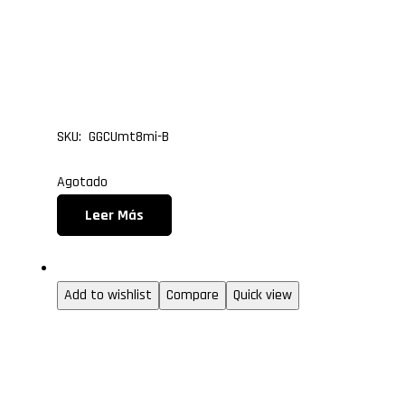
TORRE ATX FAN MIRROR
BLANCO
SKU: GGCUmt8mi-B
Agotado
Leer Más
Gabinetes gamer
Add to wishlist
Compare
Quick view
GABINETE GAMER CUBE
TORRE ATX FAN SOLAR 