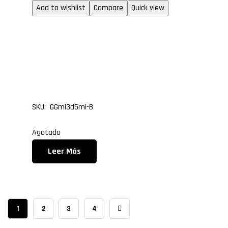
Add to wishlist
Compare
Quick view
GABINETE GAMER CUBE
GLASS MINI FAN MIRRO
BLANCO
SKU: GGmi3d5mi-B
Agotado
Leer Más
1
2
3
4