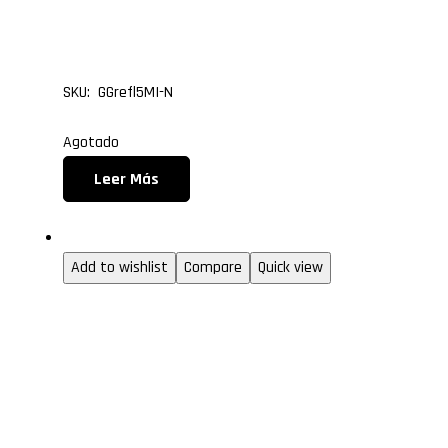
REFLEX NEGRO
SKU: GGrefl5MI-N
Agotado
Leer Más
Gabinetes gamer
Add to wishlist
Compare
Quick view
HUB PARA VENTILADOR
DE 10 PUERTOS TIPO 3 P
MODELO HUB4