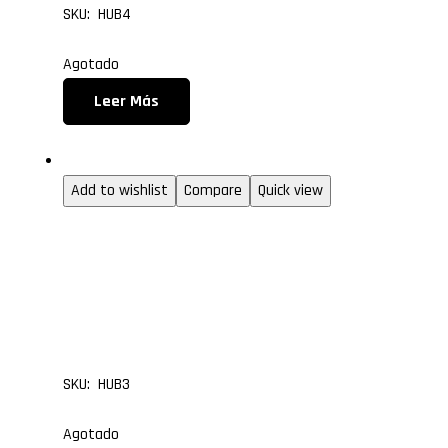
SKU: HUB4
Agotado
Leer Más
Gabinetes gamer
Add to wishlist
Compare
Quick view
HUB PARA VENTILADOR
DE 6 PUERTOS TIPO 3 P
MODELO HUB3
SKU: HUB3
Agotado