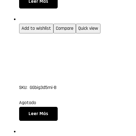
Leer Más
Gabinetes gamer
Add to wishlist
Compare
Quick view
GABINETE GAMER CUBE
GLASS BIG ATX FAN MI
5 BLANCO
SKU: GGbig3d5mi-B
Agotado
Leer Más
Gabinetes gamer