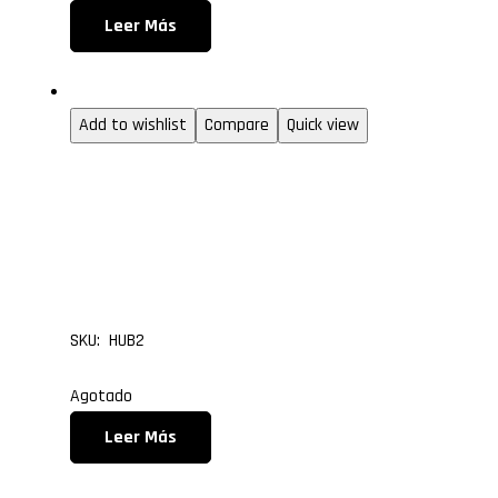
Leer Más
Gabinetes gamer
Add to wishlist
Compare
Quick view
HUB PARA VENTILADOR
DE 10 PUERTOS TIPO 6 P
MODELO HUB2
SKU: HUB2
Agotado
Leer Más