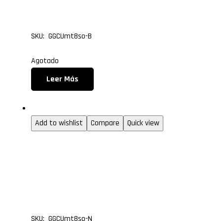
BLANCO
SKU: GGCUmt8so-B
Agotado
Leer Más
Gabinetes gamer
Add to wishlist
Compare
Quick view
GABINETE GAMER CUBE
TORRE ATX FAN SOLAR 
NEGRO
SKU: GGCUmt8so-N