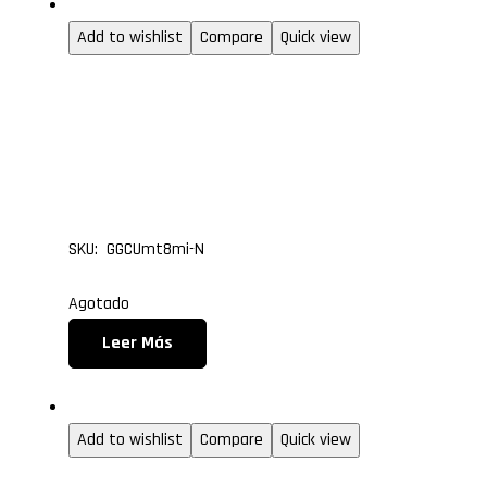
Gabinetes gamer
Add to wishlist
Compare
Quick view
GABINETE GAMER CUBE
TORRE ATX FAN MIRROR
NEGRO
SKU: GGCUmt8mi-N
Agotado
Leer Más
Gabinetes gamer
Add to wishlist
Compare
Quick view
GABINETE GAMER CUBE