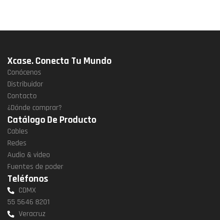
Xcase. Conecta Tu Mundo
Conócenos
Distribuidor
Contacto
¿Dónde comprar?
Catálogo De Producto
Cables
Redes
Audio & video
Fuentes de poder
Teléfonos
CDMX
55 5646 8201
Veracruz