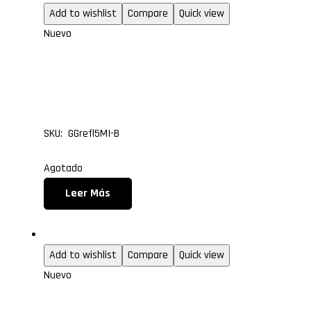
Add to wishlist
Compare
Quick view
Nuevo
GABINETE GAMER CUBE
REFLEX BLANCO
SKU: GGrefl5MI-B
Agotado
Leer Más
Gabinetes gamer
Add to wishlist
Compare
Quick view
Nuevo
GABINETE GAMER CUBE