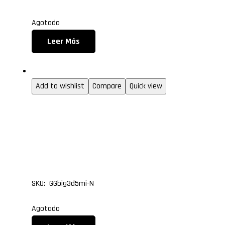
Agotado
Leer Más
Gabinetes gamer
Add to wishlist
Compare
Quick view
GABINETE GAMER CUBE
GLASS BIG ATX FAN MI
5 NEGRO
SKU: GGbig3d5mi-N
Agotado