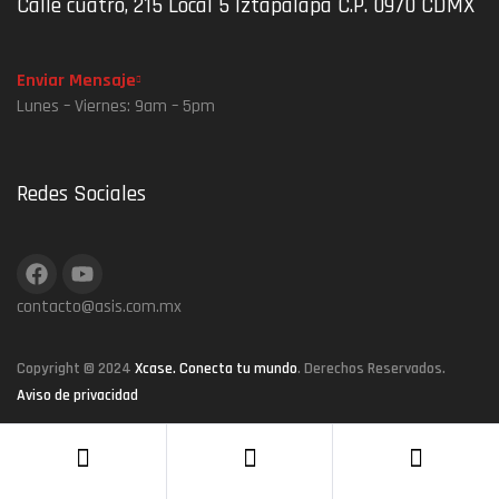
Calle cuatro, 215 Local 5 Iztapalapa C.P. 0970 CDMX
Enviar Mensaje
Lunes – Viernes: 9am – 5pm
Redes Sociales
contacto@asis.com.mx
Copyright © 2024
Xcase. Conecta tu mundo
. Derechos Reservados.
Aviso de privacidad