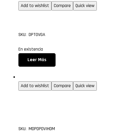
Add to wishlist
Compare
Quick view
Convertidor Displaypor
SKU: DPTOVGA
En existencia
Leer Más
Convertidores
Add to wishlist
Compare
Quick view
Mini Displayport a Disp
– DVI y HDMI
SKU: MDPDPDVIHDM