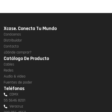
Xcase. Conecta Tu Mundo
Conócenos
Distribuidor
Contacto
¿Dónde comprar?
Catálogo De Producto
Cables
Redes
Audio & video
Fuentes de poder
Teléfonos
CDMX
55 5646 8201
Veracruz