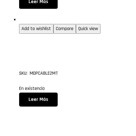
Leer Más
Mini DisplayPort
Add to wishlist
Compare
Quick view
Cable Mini Displayport 
metros
SKU: MDPCABLE2MT
En existencia
Leer Más