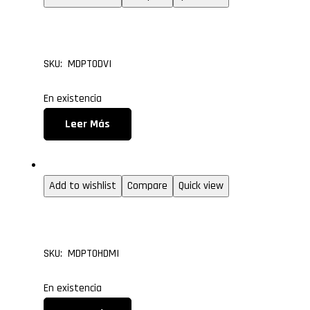
Mini Displayport a DVI
SKU: MDPTODVI
En existencia
Leer Más
Convertidores
Add to wishlist
Compare
Quick view
Mini Displayport a HDM
SKU: MDPTOHDMI
En existencia