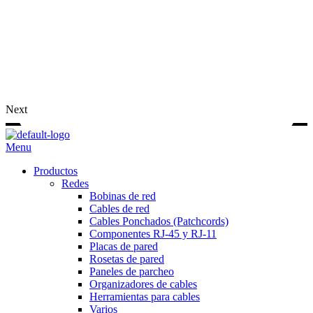
Next
Menu
Productos
Redes
Bobinas de red
Cables de red
Cables Ponchados (Patchcords)
Componentes RJ-45 y RJ-11
Placas de pared
Rosetas de pared
Paneles de parcheo
Organizadores de cables
Herramientas para cables
Varios