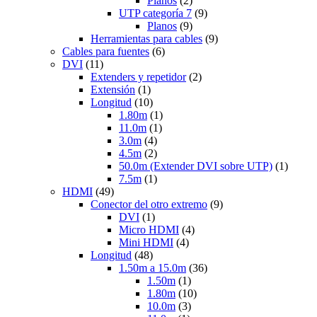
Planos
(2)
UTP categoría 7
(9)
Planos
(9)
Herramientas para cables
(9)
Cables para fuentes
(6)
DVI
(11)
Extenders y repetidor
(2)
Extensión
(1)
Longitud
(10)
1.80m
(1)
11.0m
(1)
3.0m
(4)
4.5m
(2)
50.0m (Extender DVI sobre UTP)
(1)
7.5m
(1)
HDMI
(49)
Conector del otro extremo
(9)
DVI
(1)
Micro HDMI
(4)
Mini HDMI
(4)
Longitud
(48)
1.50m a 15.0m
(36)
1.50m
(1)
1.80m
(10)
10.0m
(3)