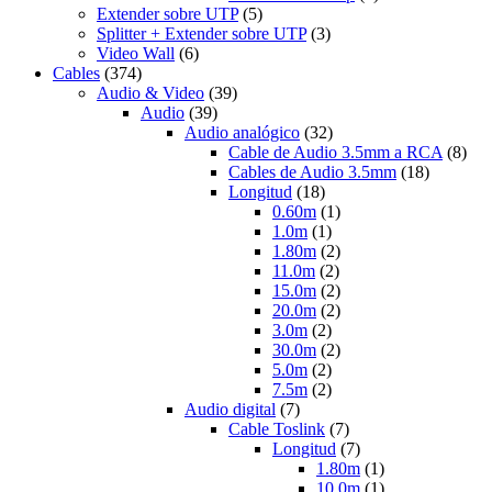
Extender sobre UTP
(5)
Splitter + Extender sobre UTP
(3)
Video Wall
(6)
Cables
(374)
Audio & Video
(39)
Audio
(39)
Audio analógico
(32)
Cable de Audio 3.5mm a RCA
(8)
Cables de Audio 3.5mm
(18)
Longitud
(18)
0.60m
(1)
1.0m
(1)
1.80m
(2)
11.0m
(2)
15.0m
(2)
20.0m
(2)
3.0m
(2)
30.0m
(2)
5.0m
(2)
7.5m
(2)
Audio digital
(7)
Cable Toslink
(7)
Longitud
(7)
1.80m
(1)
10.0m
(1)