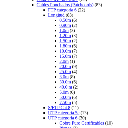
Cables Ponchados (Patchcords)
(83)
FTP categoría 6
(22)
Longitud
(83)
0.50m
(6)
0.90m
(2)
1.0m
(3)
1.20m
(3)
1.50m
(2)
1.80m
(6)
10.0m
(7)
15.0m
(7)
2.0m
(1)
20.0m
(9)
25.0m
(4)
3.0m
(8)
30.0m
(6)
40.0 m
(2)
5.0m
(6)
50.0m
(6)
7.50m
(5)
S/FTP Cat 8
(11)
UTP categoría 5e
(13)
UTP categoría 6
(30)
Cobre Puro Certificables
(10)