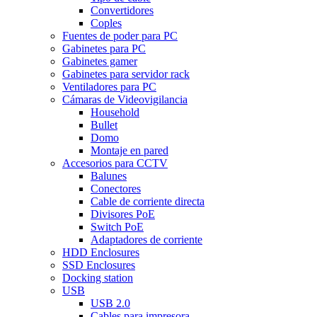
Convertidores
Coples
Fuentes de poder para PC
Gabinetes para PC
Gabinetes gamer
Gabinetes para servidor rack
Ventiladores para PC
Cámaras de Videovigilancia
Household
Bullet
Domo
Montaje en pared
Accesorios para CCTV
Balunes
Conectores
Cable de corriente directa
Divisores PoE
Switch PoE
Adaptadores de corriente
HDD Enclosures
SSD Enclosures
Docking station
USB
USB 2.0
Cables para impresora