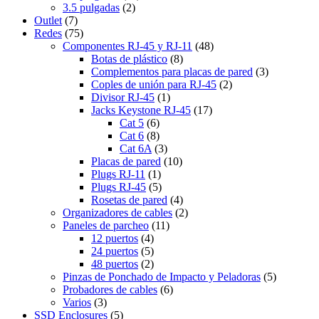
3.5 pulgadas
(2)
Outlet
(7)
Redes
(75)
Componentes RJ-45 y RJ-11
(48)
Botas de plástico
(8)
Complementos para placas de pared
(3)
Coples de unión para RJ-45
(2)
Divisor RJ-45
(1)
Jacks Keystone RJ-45
(17)
Cat 5
(6)
Cat 6
(8)
Cat 6A
(3)
Placas de pared
(10)
Plugs RJ-11
(1)
Plugs RJ-45
(5)
Rosetas de pared
(4)
Organizadores de cables
(2)
Paneles de parcheo
(11)
12 puertos
(4)
24 puertos
(5)
48 puertos
(2)
Pinzas de Ponchado de Impacto y Peladoras
(5)
Probadores de cables
(6)
Varios
(3)
SSD Enclosures
(5)