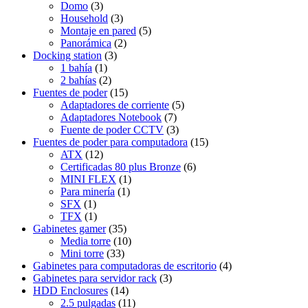
Domo
(3)
Household
(3)
Montaje en pared
(5)
Panorámica
(2)
Docking station
(3)
1 bahía
(1)
2 bahías
(2)
Fuentes de poder
(15)
Adaptadores de corriente
(5)
Adaptadores Notebook
(7)
Fuente de poder CCTV
(3)
Fuentes de poder para computadora
(15)
ATX
(12)
Certificadas 80 plus Bronze
(6)
MINI FLEX
(1)
Para minería
(1)
SFX
(1)
TFX
(1)
Gabinetes gamer
(35)
Media torre
(10)
Mini torre
(33)
Gabinetes para computadoras de escritorio
(4)
Gabinetes para servidor rack
(3)
HDD Enclosures
(14)
2.5 pulgadas
(11)