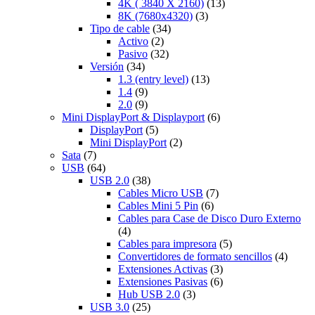
4K ( 3840 X 2160)
(13)
8K (7680x4320)
(3)
Tipo de cable
(34)
Activo
(2)
Pasivo
(32)
Versión
(34)
1.3 (entry level)
(13)
1.4
(9)
2.0
(9)
Mini DisplayPort & Displayport
(6)
DisplayPort
(5)
Mini DisplayPort
(2)
Sata
(7)
USB
(64)
USB 2.0
(38)
Cables Micro USB
(7)
Cables Mini 5 Pin
(6)
Cables para Case de Disco Duro Externo
(4)
Cables para impresora
(5)
Convertidores de formato sencillos
(4)
Extensiones Activas
(3)
Extensiones Pasivas
(6)
Hub USB 2.0
(3)
USB 3.0
(25)