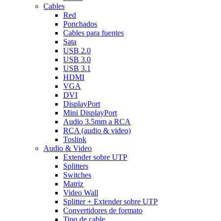
Cables
Red
Ponchados
Cables para fuentes
Sata
USB 2.0
USB 3.0
USB 3.1
HDMI
VGA
DVI
DisplayPort
Mini DisplayPort
Audio 3.5mm a RCA
RCA (audio & video)
Toslink
Audio & Video
Extender sobre UTP
Splitters
Switches
Matriz
Video Wall
Splitter + Extender sobre UTP
Convertidores de formato
Tipo de cable