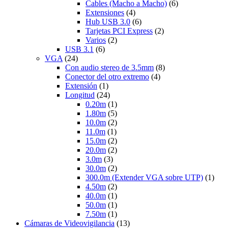
Cables (Macho a Macho)
(6)
Extensiones
(4)
Hub USB 3.0
(6)
Tarjetas PCI Express
(2)
Varios
(2)
USB 3.1
(6)
VGA
(24)
Con audio stereo de 3.5mm
(8)
Conector del otro extremo
(4)
Extensión
(1)
Longitud
(24)
0.20m
(1)
1.80m
(5)
10.0m
(2)
11.0m
(1)
15.0m
(2)
20.0m
(2)
3.0m
(3)
30.0m
(2)
300.0m (Extender VGA sobre UTP)
(1)
4.50m
(2)
40.0m
(1)
50.0m
(1)
7.50m
(1)
Cámaras de Videovigilancia
(13)