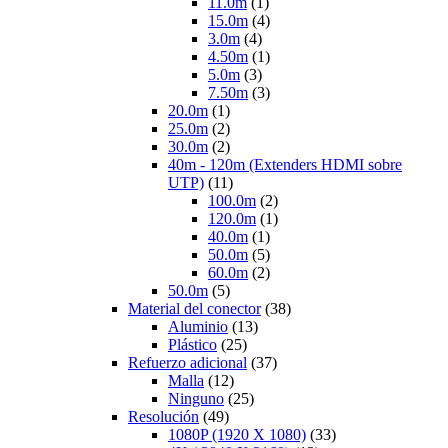
11.0m
(1)
15.0m
(4)
3.0m
(4)
4.50m
(1)
5.0m
(3)
7.50m
(3)
20.0m
(1)
25.0m
(2)
30.0m
(2)
40m - 120m (Extenders HDMI sobre
UTP)
(11)
100.0m
(2)
120.0m
(1)
40.0m
(1)
50.0m
(5)
60.0m
(2)
50.0m
(5)
Material del conector
(38)
Aluminio
(13)
Plástico
(25)
Refuerzo adicional
(37)
Malla
(12)
Ninguno
(25)
Resolución
(49)
1080P (1920 X 1080)
(33)