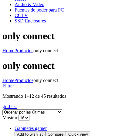
Audio & Video
Fuentes de poder para PC
CCTV
SSD Enclosures
only connect
Home
Productos
only connect
only connect
Home
Productos
only connect
Filtrar
Mostrando 1–12 de 45 resultados
grid
list
Mostrar
Gabinetes gamer
Add to wishlist
Compare
Quick view