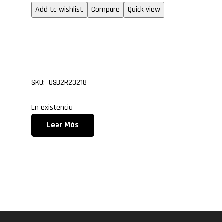
Add to wishlist
Compare
Quick view
Cable USB 2.0 a RS-232
de 1.80 metros
SKU: USB2R23218
En existencia
Leer Más