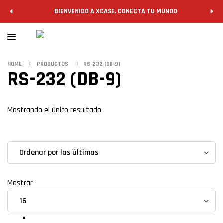
BIENVENIDO A XCASE. CONECTA TU MUNDO
HOME
PRODUCTOS
RS-232 (DB-9)
RS-232 (DB-9)
Filtrar
Mostrando el único resultado
grid
list
Mostrar
Convertidores de formato sencillos