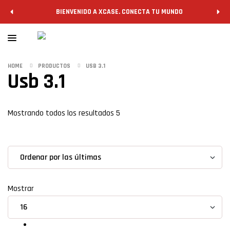
BIENVENIDO A XCASE. CONECTA TU MUNDO
HOME
PRODUCTOS
USB 3.1
Usb 3.1
Filtrar
Mostrando todos los resultados 5
grid
list
Mostrar
USB