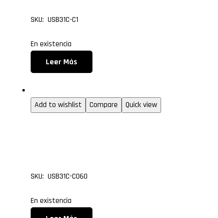
SKU: USB31C-C1
En existencia
Leer Más
USB
Add to wishlist
Compare
Quick view
Cable USB 3.1 Tipo C M
3.0 Macho, de 0.60 me
SKU: USB31C-C060
En existencia