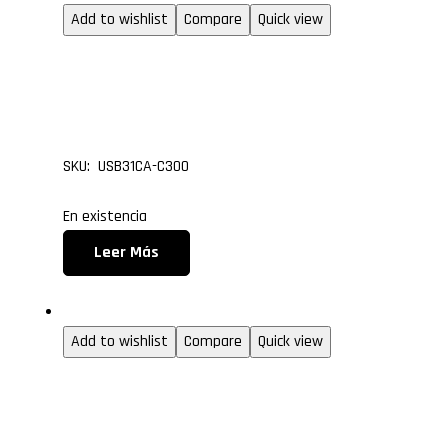
Add to wishlist
Compare
Quick view
Cable USB 3.1 Tipo C M
3.0 Macho, de 3.0 metr
SKU: USB31CA-C300
En existencia
Leer Más
USB
Add to wishlist
Compare
Quick view
Cable USB 3.1 Tipo C M
3.0 Macho, de 1 metro