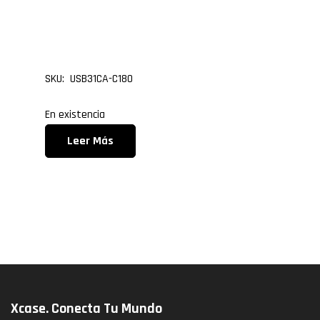
Cable USB 3.1 Tipo C M
3.0 Macho, de 1.80 met
SKU: USB31CA-C180
En existencia
Leer Más
Xcase. Conecta Tu Mundo