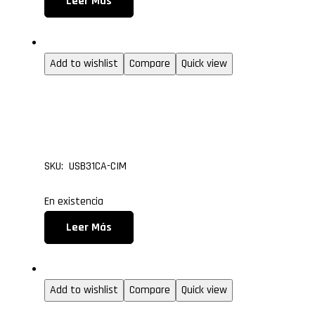
Leer Más
USB
Add to wishlist
Compare
Quick view
Cable USB 3.1 Tipo C M
3.0 Macho, de 1 metro
SKU: USB31CA-CIM
En existencia
Leer Más
USB
Add to wishlist
Compare
Quick view