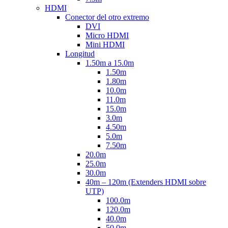
HDMI
Conector del otro extremo
DVI
Micro HDMI
Mini HDMI
Longitud
1.50m a 15.0m
1.50m
1.80m
10.0m
11.0m
15.0m
3.0m
4.50m
5.0m
7.50m
20.0m
25.0m
30.0m
40m – 120m (Extenders HDMI sobre
UTP)
100.0m
120.0m
40.0m
50.0m