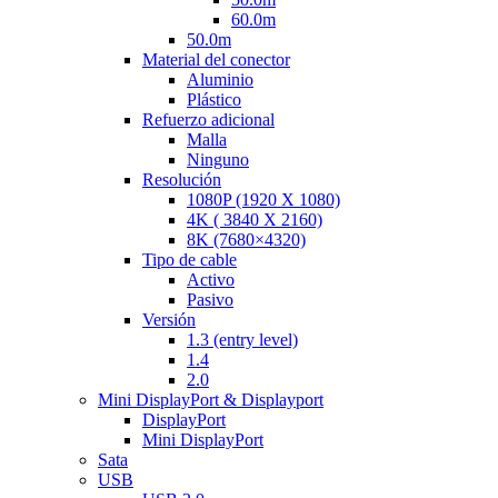
60.0m
50.0m
Material del conector
Aluminio
Plástico
Refuerzo adicional
Malla
Ninguno
Resolución
1080P (1920 X 1080)
4K ( 3840 X 2160)
8K (7680×4320)
Tipo de cable
Activo
Pasivo
Versión
1.3 (entry level)
1.4
2.0
Mini DisplayPort & Displayport
DisplayPort
Mini DisplayPort
Sata
USB