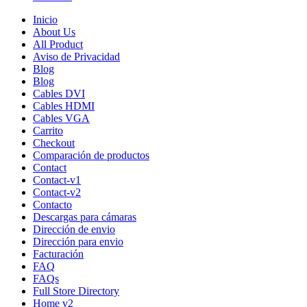
Inicio
About Us
All Product
Aviso de Privacidad
Blog
Blog
Cables DVI
Cables HDMI
Cables VGA
Carrito
Checkout
Comparación de productos
Contact
Contact-v1
Contact-v2
Contacto
Descargas para cámaras
Dirección de envio
Dirección para envio
Facturación
FAQ
FAQs
Full Store Directory
Home v2