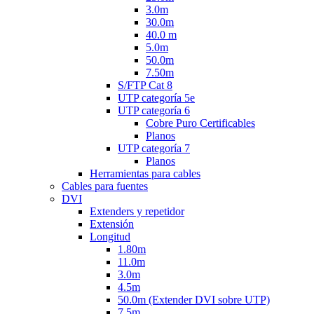
3.0m
30.0m
40.0 m
5.0m
50.0m
7.50m
S/FTP Cat 8
UTP categoría 5e
UTP categoría 6
Cobre Puro Certificables
Planos
UTP categoría 7
Planos
Herramientas para cables
Cables para fuentes
DVI
Extenders y repetidor
Extensión
Longitud
1.80m
11.0m
3.0m
4.5m
50.0m (Extender DVI sobre UTP)
7.5m