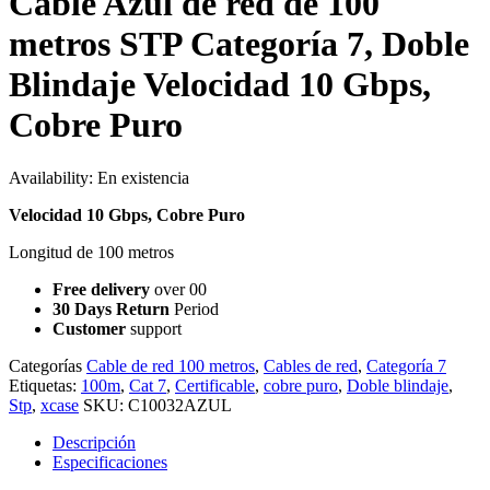
Cable Azul de red de 100
metros STP Categoría 7, Doble
Blindaje Velocidad 10 Gbps,
Cobre Puro
Availability:
En existencia
Velocidad 10 Gbps, Cobre Puro
Longitud de 100 metros
Free delivery
over 00
30 Days Return
Period
Customer
support
Categorías
Cable de red 100 metros
,
Cables de red
,
Categoría 7
Etiquetas:
100m
,
Cat 7
,
Certificable
,
cobre puro
,
Doble blindaje
,
Stp
,
xcase
SKU:
C10032AZUL
Descripción
Especificaciones