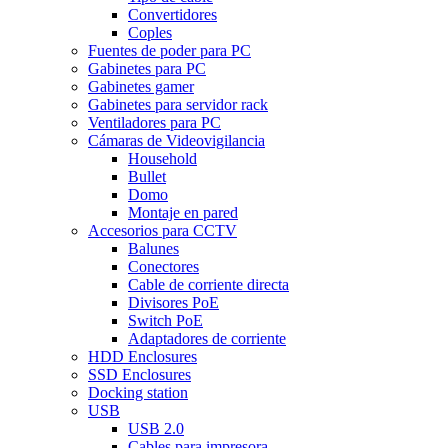
Convertidores
Coples
Fuentes de poder para PC
Gabinetes para PC
Gabinetes gamer
Gabinetes para servidor rack
Ventiladores para PC
Cámaras de Videovigilancia
Household
Bullet
Domo
Montaje en pared
Accesorios para CCTV
Balunes
Conectores
Cable de corriente directa
Divisores PoE
Switch PoE
Adaptadores de corriente
HDD Enclosures
SSD Enclosures
Docking station
USB
USB 2.0
Cables para impresora