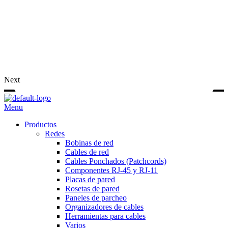
Next
Menu
Productos
Redes
Bobinas de red
Cables de red
Cables Ponchados (Patchcords)
Componentes RJ-45 y RJ-11
Placas de pared
Rosetas de pared
Paneles de parcheo
Organizadores de cables
Herramientas para cables
Varios