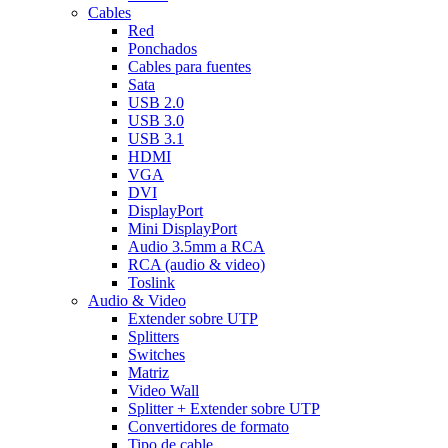
Cables
Red
Ponchados
Cables para fuentes
Sata
USB 2.0
USB 3.0
USB 3.1
HDMI
VGA
DVI
DisplayPort
Mini DisplayPort
Audio 3.5mm a RCA
RCA (audio & video)
Toslink
Audio & Video
Extender sobre UTP
Splitters
Switches
Matriz
Video Wall
Splitter + Extender sobre UTP
Convertidores de formato
Tipo de cable