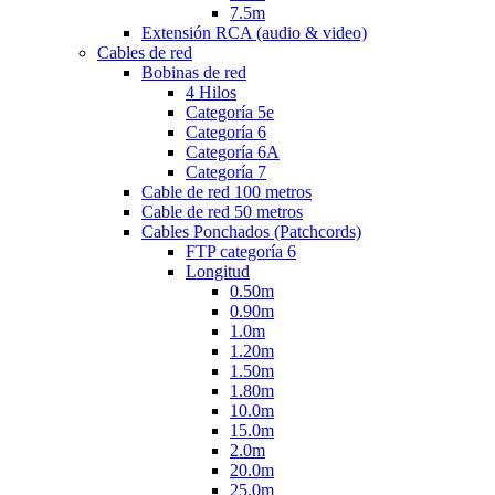
7.5m
Extensión RCA (audio & video)
Cables de red
Bobinas de red
4 Hilos
Categoría 5e
Categoría 6
Categoría 6A
Categoría 7
Cable de red 100 metros
Cable de red 50 metros
Cables Ponchados (Patchcords)
FTP categoría 6
Longitud
0.50m
0.90m
1.0m
1.20m
1.50m
1.80m
10.0m
15.0m
2.0m
20.0m
25.0m