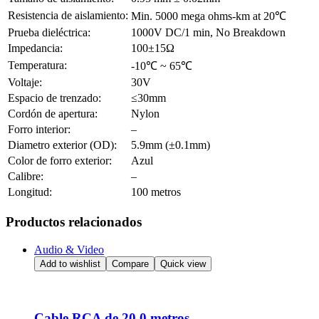
Resistencia de aislamiento:
Min. 5000 mega ohms-km at 20℃
Prueba dieléctrica:
1000V DC/1 min, No Breakdown
Impedancia:
100±15Ω
Temperatura:
-10℃ ~ 65℃
Voltaje:
30V
Espacio de trenzado:
≤30mm
Cordón de apertura:
Nylon
Forro interior:
–
Diametro exterior (OD):
5.9mm (±0.1mm)
Color de forro exterior:
Azul
Calibre:
–
Longitud:
100 metros
Productos relacionados
Audio & Video
Add to wishlist
Compare
Quick view
Cable RCA de 20.0 metros