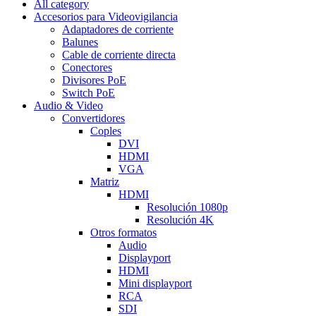
All category
Accesorios para Videovigilancia
Adaptadores de corriente
Balunes
Cable de corriente directa
Conectores
Divisores PoE
Switch PoE
Audio & Video
Convertidores
Coples
DVI
HDMI
VGA
Matriz
HDMI
Resolución 1080p
Resolución 4K
Otros formatos
Audio
Displayport
HDMI
Mini displayport
RCA
SDI