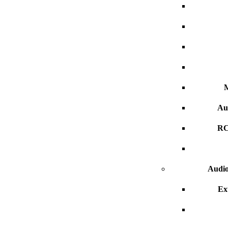
M
Au
RC
Audio
Ex