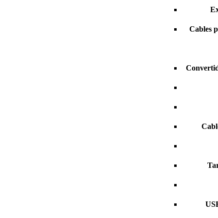
Ex
Cables p
Convertid
Cabl
Tar
USB