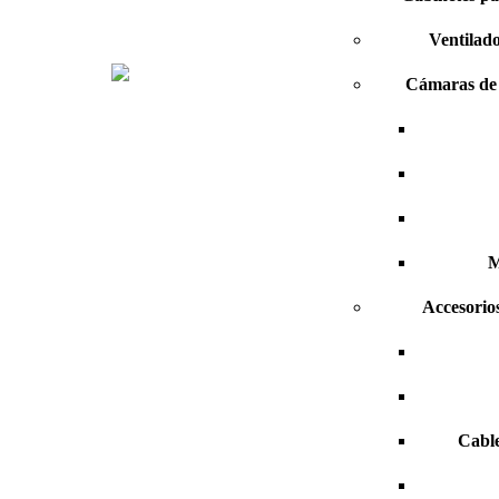
Ventilad
Cámaras de 
M
Accesori
Cable