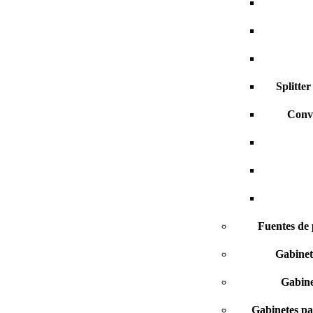
Splitte
Conve
Fuentes de
Gabinet
Gabine
Gabinetes pa