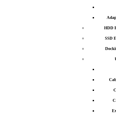
Adap
HDD E
SSD E
Dockin
Cab
C
C
Ex