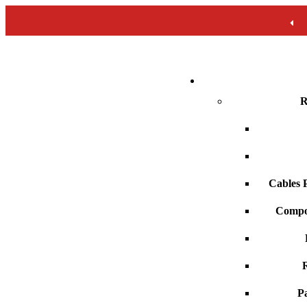
R
Cables 
Compo
R
Pa