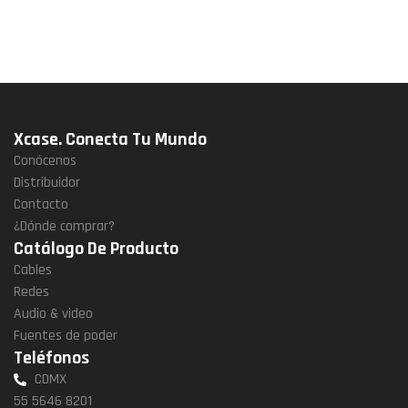
Xcase. Conecta Tu Mundo
Conócenos
Distribuidor
Contacto
¿Dónde comprar?
Catálogo De Producto
Cables
Redes
Audio & video
Fuentes de poder
Teléfonos
CDMX
55 5646 8201