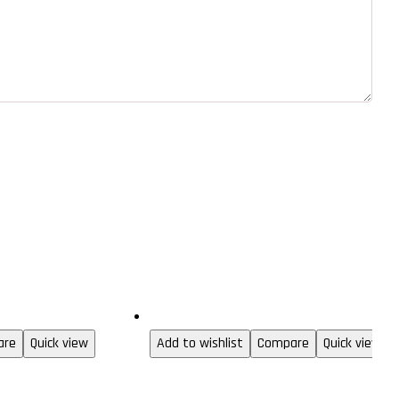
Audio & Video
are
Quick view
Add to wishlist
Compare
Quick view
MI
Cable RCA de 20.