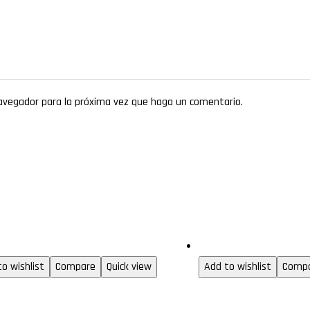
navegador para la próxima vez que haga un comentario.
& Video
HDMI
o wishlist
Compare
Quick view
Add to wishlist
Comp
tensión RCA
Cable HD