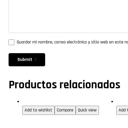
Guardar mi nombre, correo electrónico y sitio web en este 
Submit
Productos relacionados
Gabinetes para servidor rack
Audio 
Add to wishlist
Compare
Quick view
Add t
Juego de 2
Ex