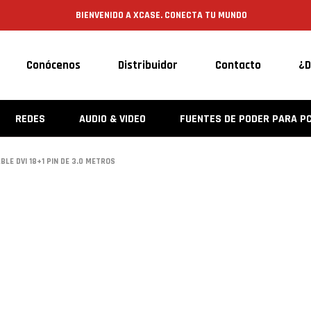
BIENVENIDO A XCASE. CONECTA TU MUNDO
Conócenos
Distribuidor
Contacto
¿D
REDES
AUDIO & VIDEO
FUENTES DE PODER PARA P
BLE DVI 18+1 PIN DE 3.0 METROS