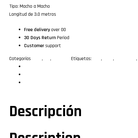
Tipo: Macho a Macho
Longitud de 3.0 metros
Free delivery
over 00
30 Days Return
Period
Customer
support
Categorías
3.0m
,
DVI
,
Longitud
Etiquetas:
18+1
,
3.0m
,
cobre puro
Descripción
Especificaciones
Valoraciones (0)
Descripción