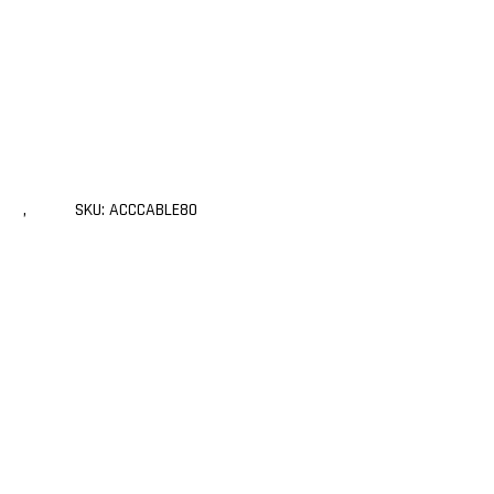
,
DVI
,
xcase
SKU:
ACCCABLE80