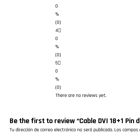
0
%
(0)
4
0
%
(0)
5
0
%
(0)
There are no reviews yet.
Be the first to review “Cable DVI 18+1 Pin 
Tu dirección de correo electrónico no será publicada.
Los campos 