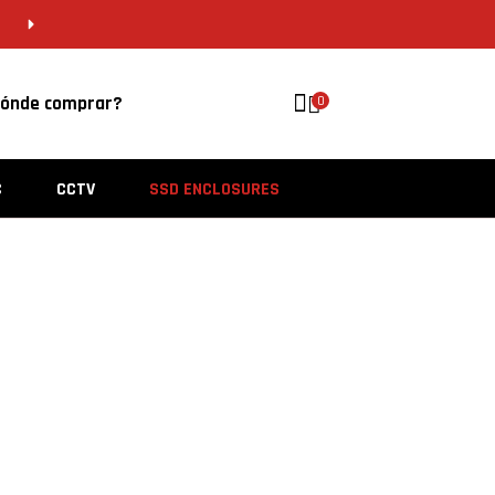
CDMX 55 5646 8201 | VERACRUZ 229 956 
ónde comprar?
0
C
CCTV
SSD ENCLOSURES