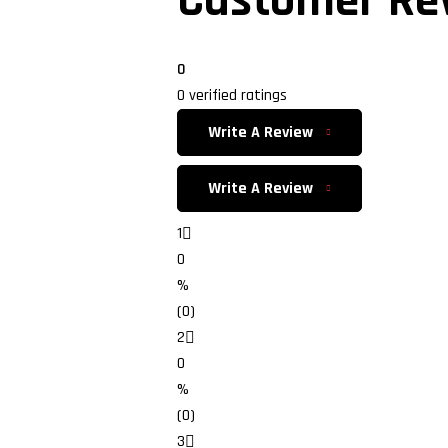
Customer Re
0
0 verified ratings
Write A Review
Write A Review
1
0
%
(0)
2
0
%
(0)
3